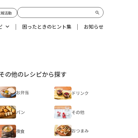
広報活動
ピ
困ったときのヒント集
お知らせ
その他のレシピから探す
お弁当
ドリンク
パン
その他
おつまみ
夜食