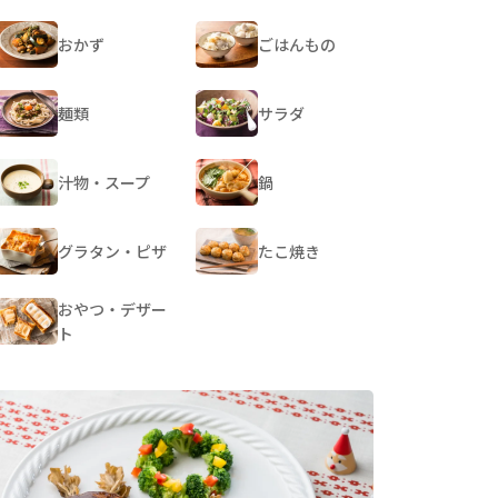
おかず
ごはんもの
麺類
サラダ
汁物・スープ
鍋
グラタン・ピザ
たこ焼き
おやつ・デザー
ト