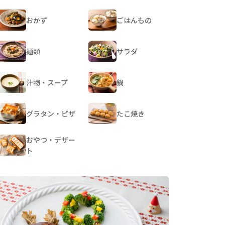
おかず
ごはんもの
麺類
サラダ
汁物・スープ
鍋
グラタン・ピザ
たこ焼き
おやつ・デザー
ト