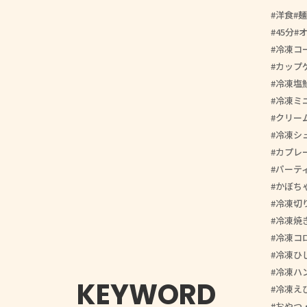
洋食
麺
45分
冷凍コ
カップ
冷凍塩
冷凍ミ
クリー
冷凍シ
カプレ
パーテ
かぼち
冷凍切
冷凍焼
冷凍コ
冷凍ひ
冷凍ハ
KEYWORD
冷凍え
おやつ