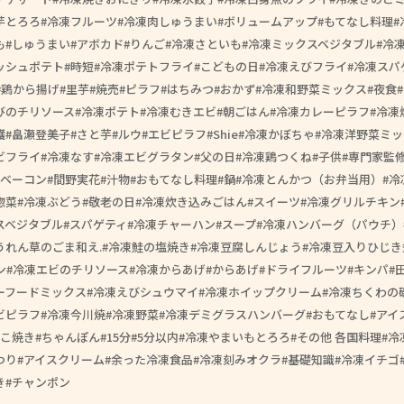
芋とろろ
冷凍フルーツ
冷凍肉しゅうまい
ボリュームアップ
もてなし料理
も
しゅうまい
アボカド
りんご
冷凍さといも
冷凍ミックスベジタブル
冷
ッシュポテト
時短
冷凍ポテトフライ
こどもの日
冷凍えびフライ
冷凍スパ
鶏から揚げ
里芋
焼売
ピラフ
はちみつ
おかず
冷凍和野菜ミックス
夜食
びのチリソース
冷凍ポテト
冷凍むきエビ
朝ごはん
冷凍カレーピラフ
冷凍
護
畠瀬登美子
さと芋
ルウ
エビピラフ
Shie
冷凍かぼちゃ
冷凍洋野菜ミッ
ビフライ
冷凍なす
冷凍エビグラタン
父の日
冷凍鶏つくね
子供
専門家監
ベーコン
間野実花
汁物
おもてなし料理
鍋
冷凍とんかつ（お弁当用）
冷
惣菜
冷凍ぶどう
敬老の日
冷凍炊き込みごはん
スイーツ
冷凍グリルチキン
スベジタブル
スパゲティ
冷凍チャーハン
スープ
冷凍ハンバーグ（パウチ）
うれん草のごま和え.
冷凍鮭の塩焼き
冷凍豆腐しんじょう
冷凍豆入りひじき
ン
冷凍エビのチリソース
冷凍からあげ
からあげ
ドライフルーツ
キンパ
ーフードミックス
冷凍えびシュウマイ
冷凍ホイップクリーム
冷凍ちくわの
ビピラフ
冷凍今川焼
冷凍野菜
冷凍デミグラスハンバーグ
おもてなし
アイ
こ焼き
ちゃんぽん
15分
5分以内
冷凍やまいもとろろ
その他 各国料理
冷
つり
アイスクリーム
余った冷凍食品
冷凍刻みオクラ
基礎知識
冷凍イチゴ
き
チャンポン