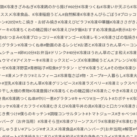
類
冷凍きざみねぎ
冷凍鶏のから揚げ
60分
冷凍つくね
冷凍いか天ぷら
冷
オススメ冷凍食品、
冷凍稲庭うどん
自然解凍
冷凍きんぴらごぼう
ブロッコ
ーン
20分
たこ焼き・お好み焼き
冷凍えびピラフ
冷凍中華麺
冷凍ささがき
ケーキ
冷凍ちくわの磯辺揚げ4
冷凍えび
夕飯
おすすめ冷凍食品
表示
おや
鮭
おつまみ
冷凍ブロッコリー
冷凍マンゴー
冷凍レモン
冷凍さばの塩焼き
ニグラタン
冷凍つくね串
動画のあるレシピ
お酒と
冷凍ほうれん草ベーコ
ムシチュー
卵
10分
お弁当
ドリンク
40分
冷凍ほうれん草のごま和え
冷凍
ュウマイ
アイスケーキ
冷凍ミックスビーンズ
冷凍讃岐うどん
.アレンジ
冷
ーゼ
冷凍洋野菜
青栁裕子
和食
グラタン・ピザ
冷凍うどん
その他
冷凍ひ
ィー
凍メンチカツ
ミルフィーユ
冷凍塩さば
物・スープ
一人暮らし
冷凍
ゃ
豆乳
冷凍ほうれん草
冷凍グリンピース
冷凍ラズベリー
冷凍ミックスベ
り干し大根の煮物
冷凍唐揚げ
冷凍ちくわの磯辺揚げ
冷凍たこやき
冷凍え
き鳥
冷凍鶏つくね串
中川一恵
グラタン
キャベツ
ヨーグルト
カボチャ
冷
ロッケ
冷凍イカフライ
冷凍むきえび
冷凍牛丼の具
冷凍ひと口カツ
冷凍き
じき煮つけ
僕らのキッチン
調理コンサルタント
トマトジュース
きゃべつ
ンバーグ（お弁当用）
冷凍そら豆
冷凍グリーンアスパラ
冷凍餃子
冷凍む
びしゅうまい
アレンジ
オススメ冷凍食品
冷凍ハンバーグ(お弁当用)
解答
・デザート
冷凍焼きおにぎり
冷凍水餃子
冷凍白身魚のフライ
冷凍きのこ