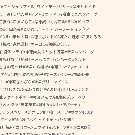
凍エビシュウマイ
ホワイトデー
ゼリー
冷凍サトイモ
リー
ほうれん草
ナス
ミニトマト
冷凍ミニハンバーグ
ごぼう
冷凍いちご
冷凍鶏つくね串6本
冷凍ピラフ
つ
吉田奈美
とりめし
トマト
シーフードミックス
冷凍中華丼の具
冷凍アボカド
冷凍たこ焼き
冷凍とろろ
ン
解凍
髙井瑞枝
オーロラ
鶏飯
バジル
白身魚フライ
冷凍肉入りカット野菜
冷凍ハンバーグ
凍揚げなす
統計
三浦あづさ
ハンバーグ
タルト
じきの煮つけ
冷凍から揚げ
冷凍チンジャオロース
大学芋
浜内千波
野口純子
チーズ
ベリー
福原亜矢
リー
冷凍きんぴら
冷凍グリーンピース
びとひじきのふんわり揚げ
その他 各国料理.
ランチ
凍フライドポテト
冷凍いんげん
冷凍ブルーベリー
ざみオクラ
年末年始
離乳食
レシピ
パーティ
ミックスベリー
シナモン
汁物・スープ
サラダ
30分
きエビ大粒
冷凍ハッシュドポテト
ひな祭り
今川焼
マカロニ
シュウマイ
フルーツ
リンゴ
25分
ミックス
冷凍スパゲティ
冷凍チキンライス