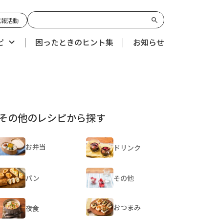
広報活動
ピ
困ったときのヒント集
お知らせ
その他のレシピから探す
お弁当
ドリンク
パン
その他
おつまみ
夜食