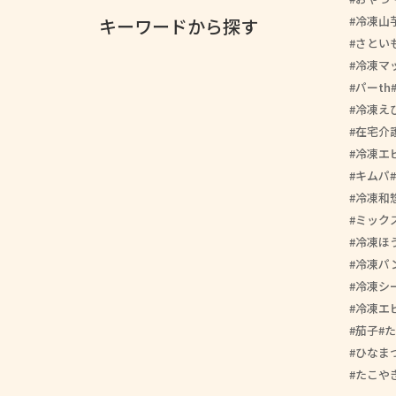
冷凍山
キーワードから探す
さとい
冷凍マ
パーth
冷凍え
在宅介
冷凍エ
キムパ
冷凍和
ミック
冷凍ほ
冷凍パ
冷凍シ
冷凍エ
茄子
た
ひなま
たこや