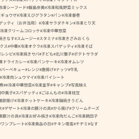
冷凍シーフード
飯島奈美
冷凍和風野菜ミックス
凍ギョウザ
冷凍えびグラタン
パン
冷凍春巻
ゲッティ（お弁当用）
冷凍サラダチキン
冷凍とり天
冷凍クリームコロッケ
冷凍中華惣菜
焼きなす
スムージー
スタミナ
冷凍きざみおくら
クス
中華
冷凍オクラ
冷凍スパゲッティ
冷凍そば
修レシピ
冷凍焼きサバ
子ども
北川雅子
ポテトサラダ
凍ドライカレー
冷凍パンケーキ
冷凍オムレツ
バーベキュー
レンジ
唐揚げ
ナッツ
牛乳
冷凍肉シュウマイ
冷凍パイシート
煮
#冷凍中華惣菜
冷凍里芋
キャンプ
写真映え
田中美子
スパゲッティ
ごはんもの
冷凍枝豆
磯部揚げ
冷凍ホットケーキ
冷凍鍋焼きうどん
ス
デザート
冷凍の豚汁の具
から揚げ
クリームチーズ
凍豚汁の具
冷凍お好み焼き
冷凍肉だんご
冷凍鶏団子
ワンプレート
冷凍食品の日
チキン南蛮
チヂミ
なす