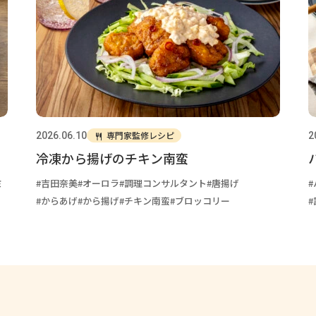
専門家監修レシピ
2026.06.10
2
冷凍から揚げのチキン南蛮
ミ
吉田奈美
オーロラ
調理コンサルタント
唐揚げ
からあげ
から揚げ
チキン南蛮
ブロッコリー