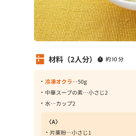
材料（2人分）
約
分
10
冷凍オクラ
50g
中華スープの素
小さじ2
水
カップ2
〈A〉
片栗粉
小さじ1