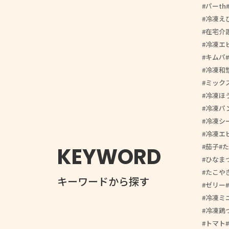
パーth
冷凍え
在宅介
冷凍エ
キムパ
冷凍和
ミック
冷凍ほ
冷凍パ
冷凍シ
冷凍エ
茄子
た
KEYWORD
ひなま
たこや
キーワードから探す
ゼリー
冷凍ミ
冷凍鶏
トマト