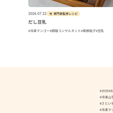
専門家監修レシピ
2026.07.22
だし豆乳
冷凍マンゴー
調理コンサルタント
青栁裕子
豆乳
25分
冷凍山
さとい
冷凍マ