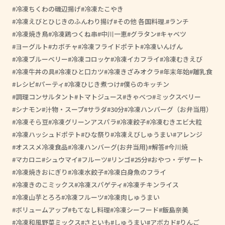
冷凍ちくわの磯辺揚げ
冷凍たこやき
冷凍えびとひじきのふんわり揚げ
その他 各国料理.
ランチ
冷凍焼き鳥
冷凍鶏つくね串
中川一恵
グラタン
キャベツ
ヨーグルト
カボチャ
冷凍フライドポテト
冷凍いんげん
冷凍ブルーベリー
冷凍コロッケ
冷凍イカフライ
冷凍むきえび
冷凍牛丼の具
冷凍ひと口カツ
冷凍きざみオクラ
年末年始
離乳食
レシピ
パーティ
冷凍ひじき煮つけ
僕らのキッチン
調理コンサルタント
トマトジュース
きゃべつ
ミックスベリー
シナモン
汁物・スープ
サラダ
30分
冷凍ハンバーグ（お弁当用）
冷凍そら豆
冷凍グリーンアスパラ
冷凍餃子
冷凍むきエビ大粒
冷凍ハッシュドポテト
ひな祭り
冷凍えびしゅうまい
アレンジ
オススメ冷凍食品
冷凍ハンバーグ(お弁当用)
解答
今川焼
マカロニ
シュウマイ
フルーツ
リンゴ
25分
おやつ・デザート
冷凍焼きおにぎり
冷凍水餃子
冷凍白身魚のフライ
冷凍きのこミックス
冷凍スパゲティ
冷凍チキンライス
冷凍山芋とろろ
冷凍フルーツ
冷凍肉しゅうまい
ボリュームアップ
もてなし料理
冷凍シーフード
飯島奈美
冷凍和風野菜ミックス
さといも
しゅうまい
アボカド
りんご