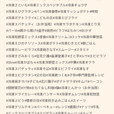
冷凍さといも
冷凍ミックスベジタブル
冷凍ギョウザ
冷凍えびグラタン
パン
冷凍春巻
冷凍マッシュポテト
時短
冷凍ポテトフライ
こどもの日
冷凍えびフライ
冷凍スパゲッティ（お弁当用）
冷凍サラダチキン
冷凍とり天
パーth
鶏から揚げ
里芋
焼売
ピラフ
はちみつ
おかず
冷凍和野菜ミックス
夜食
冷凍クリームコロッケ
冷凍中華惣菜
冷凍えびのチリソース
冷凍ポテト
冷凍むきエビ
朝ごはん
冷凍カレーピラフ
冷凍焼きなす
スムージー
スタミナ
冷凍きざみおくら
在宅介護
畠瀬登美子
さと芋
ルウ
エビピラフ
Shie
冷凍かぼちゃ
冷凍洋野菜ミックス
中華
冷凍オクラ
冷凍スパゲッティ
冷凍そば
冷凍エビフライ
冷凍なす
冷凍エビグラタン
父の日
冷凍鶏つくね
子供
専門家監修レシピ
冷凍焼きサバ
子ども
北川雅子
ポテトサラダ
キムパ
ベーコン
間野実花
汁物
おもてなし料理
鍋
冷凍とんかつ（お弁当用）
冷凍ドライカレー
冷凍パンケーキ
冷凍オムレツ
冷凍和惣菜
冷凍ぶどう
敬老の日
冷凍炊き込みごはん
スイーツ
冷凍グリルチキン
バーベキュー
レンジ
唐揚げ
ナッツ
牛乳
ミックスベジタブル
スパゲティ
冷凍チャーハン
スープ