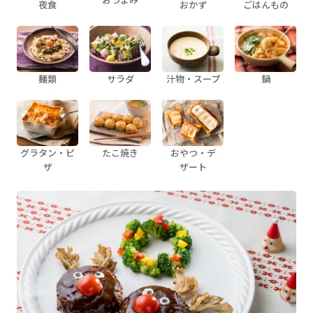
夜食
おかず
ごはんもの
麺類
サラダ
汁物・スープ
鍋
グラタン・ピ
たこ焼き
おやつ・デ
ザ
ザート