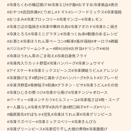
冷凍ちくわの磯辺揚げ4
冷凍えび
夕飯
おすすめ冷凍食品
表示
おやつ
吉田奈美
とりめし
トマト
シーフードミックス
冷凍塩鮭
おつまみ
冷凍ブロッコリー
冷凍マンゴー
冷凍レモン
冷凍さばの塩焼き
冷凍中華丼の具
冷凍アボカド
冷凍たこ焼き
冷凍とろろ
冷凍ミニグラタン
冷凍つくね串
動画のあるレシピ
お酒と
冷凍ほうれん草ベーコン
解凍
髙井瑞枝
オーロラ
鶏飯
バジル
クリームシチュー
卵
10分
お弁当
ドリンク
40分
冷凍ほうれん草のごま和え
冷凍白身魚フライ
冷凍肉入りカット野菜
冷凍ハンバーグ
冷凍シュウマイ
アイスケーキ
冷凍ミックスビーンズ
冷凍讃岐うどん
.アレンジ
冷凍揚げなす
統計
三浦あづさ
ハンバーグ
タルト
カプレーゼ
冷凍洋野菜
青栁裕子
和食
グラタン・ピザ
冷凍うどん
その他
冷凍ひじきの煮つけ
冷凍から揚げ
冷凍チンジャオロース
パーティー
凍メンチカツ
ミルフィーユ
冷凍塩さば
物・スープ
一人暮らし
冷凍大学芋
浜内千波
野口純子
チーズ
ベリー
福原亜矢
かぼちゃ
豆乳
冷凍ほうれん草
冷凍グリンピース
冷凍ラズベリー
冷凍ミックスベリー
冷凍きんぴら
冷凍グリーンピース
冷凍切り干し大根の煮物
冷凍唐揚げ