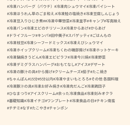
冷凍ハンバーグ（パウチ）
冷凍肉シュウマイ
冷凍パイシート
冷凍ほうれん草のごま和え.
冷凍鮭の塩焼き
冷凍豆腐しんじょう
冷凍豆入りひじき煮
#冷凍中華惣菜
冷凍里芋
キャンプ
写真映え
冷凍パン
冷凍エビのチリソース
冷凍からあげ
からあげ
ドライフルーツ
キンパ
田中美子
スパゲッティ
ごはんもの
冷凍枝豆
冷凍シーフードミックス
冷凍えびシュウマイ
冷凍ホイップクリーム
冷凍ちくわの磯部揚げ
冷凍ホットケーキ
冷凍鍋焼きうどん
冷凍エビピラフ
冷凍今川焼
冷凍野菜
冷凍デミグラスハンバーグ
おもてなし
アイス
デザート
冷凍の豚汁の具
から揚げ
クリームチーズ
茄子
たこ焼き
ちゃんぽん
15分
5分以内
冷凍やまいもとろろ
その他 各国料理
冷凍豚汁の具
冷凍お好み焼き
冷凍肉だんご
冷凍鶏団子
ひなまつり
アイスクリーム
余った冷凍食品
冷凍刻みオクラ
基礎知識
冷凍イチゴ
ワンプレート
冷凍食品の日
チキン南蛮
チヂミ
なす
たこやき
チャンポン