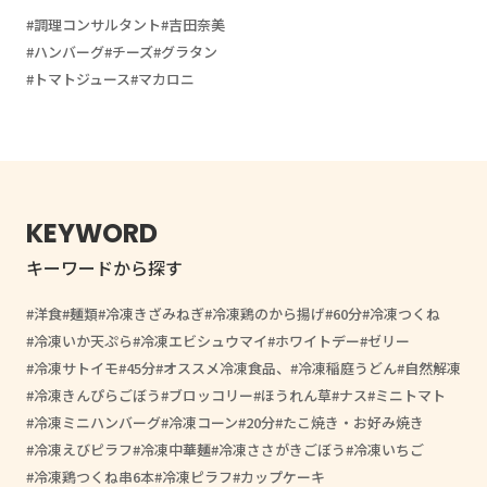
調理コンサルタント
吉田奈美
ハンバーグ
チーズ
グラタン
トマトジュース
マカロニ
KEYWORD
キーワードから探す
洋食
麺類
冷凍きざみねぎ
冷凍鶏のから揚げ
60分
冷凍つくね
冷凍いか天ぷら
冷凍エビシュウマイ
ホワイトデー
ゼリー
冷凍サトイモ
45分
オススメ冷凍食品、
冷凍稲庭うどん
自然解凍
冷凍きんぴらごぼう
ブロッコリー
ほうれん草
ナス
ミニトマト
冷凍ミニハンバーグ
冷凍コーン
20分
たこ焼き・お好み焼き
冷凍えびピラフ
冷凍中華麺
冷凍ささがきごぼう
冷凍いちご
冷凍鶏つくね串6本
冷凍ピラフ
カップケーキ