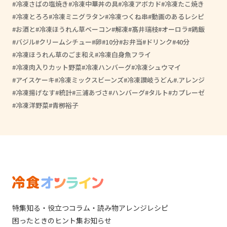
冷凍さばの塩焼き
冷凍中華丼の具
冷凍アボカド
冷凍たこ焼き
冷凍とろろ
冷凍ミニグラタン
冷凍つくね串
動画のあるレシピ
お酒と
冷凍ほうれん草ベーコン
解凍
髙井瑞枝
オーロラ
鶏飯
バジル
クリームシチュー
卵
10分
お弁当
ドリンク
40分
冷凍ほうれん草のごま和え
冷凍白身魚フライ
冷凍肉入りカット野菜
冷凍ハンバーグ
冷凍シュウマイ
アイスケーキ
冷凍ミックスビーンズ
冷凍讃岐うどん
.アレンジ
冷凍揚げなす
統計
三浦あづさ
ハンバーグ
タルト
カプレーゼ
冷凍洋野菜
青栁裕子
特集
知る・役立つ
コラム・読み物
アレンジレシピ
困ったときのヒント集
お知らせ