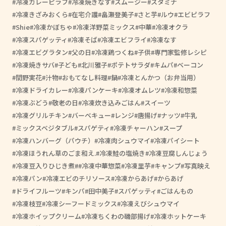
冷凍カレーピラフ
冷凍焼きなす
スムージー
スタミナ
冷凍きざみおくら
在宅介護
畠瀬登美子
さと芋
ルウ
エビピラフ
Shie
冷凍かぼちゃ
冷凍洋野菜ミックス
中華
冷凍オクラ
冷凍スパゲッティ
冷凍そば
冷凍エビフライ
冷凍なす
冷凍エビグラタン
父の日
冷凍鶏つくね
子供
専門家監修レシピ
冷凍焼きサバ
子ども
北川雅子
ポテトサラダ
キムパ
ベーコン
間野実花
汁物
おもてなし料理
鍋
冷凍とんかつ（お弁当用）
冷凍ドライカレー
冷凍パンケーキ
冷凍オムレツ
冷凍和惣菜
冷凍ぶどう
敬老の日
冷凍炊き込みごはん
スイーツ
冷凍グリルチキン
バーベキュー
レンジ
唐揚げ
ナッツ
牛乳
ミックスベジタブル
スパゲティ
冷凍チャーハン
スープ
冷凍ハンバーグ（パウチ）
冷凍肉シュウマイ
冷凍パイシート
冷凍ほうれん草のごま和え.
冷凍鮭の塩焼き
冷凍豆腐しんじょう
冷凍豆入りひじき煮
#冷凍中華惣菜
冷凍里芋
キャンプ
写真映え
冷凍パン
冷凍エビのチリソース
冷凍からあげ
からあげ
ドライフルーツ
キンパ
田中美子
スパゲッティ
ごはんもの
冷凍枝豆
冷凍シーフードミックス
冷凍えびシュウマイ
冷凍ホイップクリーム
冷凍ちくわの磯部揚げ
冷凍ホットケーキ