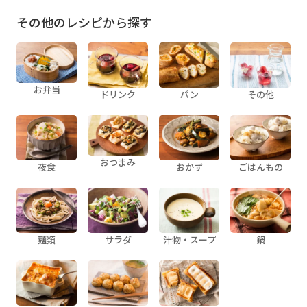
その他のレシピから探す
お弁当
ドリンク
パン
その他
おつまみ
夜食
おかず
ごはんもの
麺類
サラダ
汁物・スープ
鍋