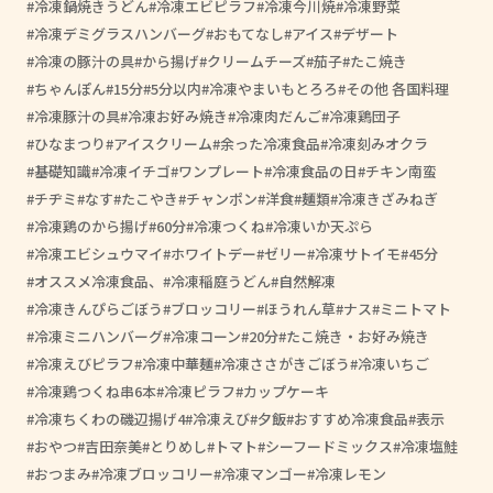
冷凍鍋焼きうどん
冷凍エビピラフ
冷凍今川焼
冷凍野菜
冷凍デミグラスハンバーグ
おもてなし
アイス
デザート
冷凍の豚汁の具
から揚げ
クリームチーズ
茄子
たこ焼き
ちゃんぽん
15分
5分以内
冷凍やまいもとろろ
その他 各国料理
冷凍豚汁の具
冷凍お好み焼き
冷凍肉だんご
冷凍鶏団子
ひなまつり
アイスクリーム
余った冷凍食品
冷凍刻みオクラ
基礎知識
冷凍イチゴ
ワンプレート
冷凍食品の日
チキン南蛮
チヂミ
なす
たこやき
チャンポン
洋食
麺類
冷凍きざみねぎ
冷凍鶏のから揚げ
60分
冷凍つくね
冷凍いか天ぷら
冷凍エビシュウマイ
ホワイトデー
ゼリー
冷凍サトイモ
45分
オススメ冷凍食品、
冷凍稲庭うどん
自然解凍
冷凍きんぴらごぼう
ブロッコリー
ほうれん草
ナス
ミニトマト
冷凍ミニハンバーグ
冷凍コーン
20分
たこ焼き・お好み焼き
冷凍えびピラフ
冷凍中華麺
冷凍ささがきごぼう
冷凍いちご
冷凍鶏つくね串6本
冷凍ピラフ
カップケーキ
冷凍ちくわの磯辺揚げ4
冷凍えび
夕飯
おすすめ冷凍食品
表示
おやつ
吉田奈美
とりめし
トマト
シーフードミックス
冷凍塩鮭
おつまみ
冷凍ブロッコリー
冷凍マンゴー
冷凍レモン