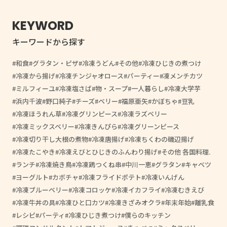
KEYWORD
キーワードから探す
和食
グラタン・ピザ
冷凍うどん
その他
冷凍ひじきの煮つけ
冷凍から揚げ
冷凍チンジャオロース
パーティー
凍メンチカツ
ミルフィーユ
冷凍塩さば
物・スープ
一人暮らし
冷凍大学芋
浜内千波
野口純子
チーズ
ベリー
福原亜矢
かぼちゃ
豆乳
冷凍ほうれん草
冷凍グリンピース
冷凍ラズベリー
冷凍ミックスベリー
冷凍きんぴら
冷凍グリーンピース
冷凍切り干し大根の煮物
冷凍唐揚げ
冷凍ちくわの磯辺揚げ
冷凍たこやき
冷凍えびとひじきのふんわり揚げ
その他 各国料理.
ランチ
冷凍焼き鳥
冷凍鶏つくね串
中川一恵
グラタン
キャベツ
ヨーグルト
カボチャ
冷凍フライドポテト
冷凍いんげん
冷凍ブルーベリー
冷凍コロッケ
冷凍イカフライ
冷凍むきえび
冷凍牛丼の具
冷凍ひと口カツ
冷凍きざみオクラ
年末年始
離乳食
レシピ
パーティ
冷凍ひじき煮つけ
僕らのキッチン