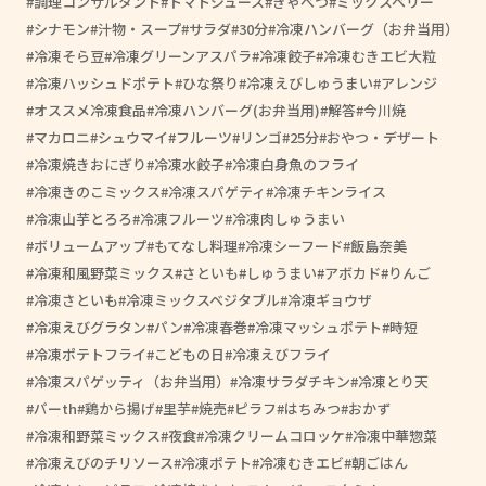
調理コンサルタント
トマトジュース
きゃべつ
ミックスベリー
シナモン
汁物・スープ
サラダ
30分
冷凍ハンバーグ（お弁当用）
冷凍そら豆
冷凍グリーンアスパラ
冷凍餃子
冷凍むきエビ大粒
冷凍ハッシュドポテト
ひな祭り
冷凍えびしゅうまい
アレンジ
オススメ冷凍食品
冷凍ハンバーグ(お弁当用)
解答
今川焼
マカロニ
シュウマイ
フルーツ
リンゴ
25分
おやつ・デザート
冷凍焼きおにぎり
冷凍水餃子
冷凍白身魚のフライ
冷凍きのこミックス
冷凍スパゲティ
冷凍チキンライス
冷凍山芋とろろ
冷凍フルーツ
冷凍肉しゅうまい
ボリュームアップ
もてなし料理
冷凍シーフード
飯島奈美
冷凍和風野菜ミックス
さといも
しゅうまい
アボカド
りんご
冷凍さといも
冷凍ミックスベジタブル
冷凍ギョウザ
冷凍えびグラタン
パン
冷凍春巻
冷凍マッシュポテト
時短
冷凍ポテトフライ
こどもの日
冷凍えびフライ
冷凍スパゲッティ（お弁当用）
冷凍サラダチキン
冷凍とり天
パーth
鶏から揚げ
里芋
焼売
ピラフ
はちみつ
おかず
冷凍和野菜ミックス
夜食
冷凍クリームコロッケ
冷凍中華惣菜
冷凍えびのチリソース
冷凍ポテト
冷凍むきエビ
朝ごはん