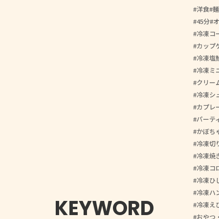
洋食
麺
45分
冷凍コ
カップ
冷凍塩
冷凍ミ
クリー
冷凍シ
カプレ
パーテ
かぼち
冷凍切
冷凍焼
冷凍コ
冷凍ひ
冷凍ハ
KEYWORD
冷凍え
おやつ