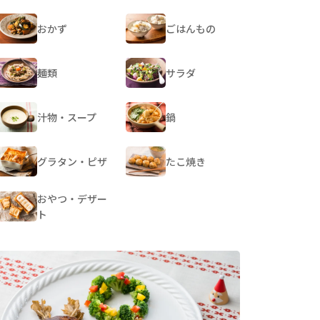
おかず
ごはんもの
麺類
サラダ
汁物・スープ
鍋
グラタン・ピザ
たこ焼き
おやつ・デザー
ト