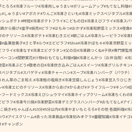
芋とろろ
冷凍フルーツ
冷凍肉しゅうまい
ボリュームアップ
もてなし料理
も
しゅうまい
アボカド
りんご
冷凍さといも
冷凍ミックスベジタブル
冷
ッシュポテト
時短
冷凍ポテトフライ
こどもの日
冷凍えびフライ
冷凍スパ
鶏から揚げ
里芋
焼売
ピラフ
はちみつ
おかず
冷凍和野菜ミックス
夜食
びのチリソース
冷凍ポテト
冷凍むきエビ
朝ごはん
冷凍カレーピラフ
冷凍
護
畠瀬登美子
さと芋
ルウ
エビピラフ
Shie
冷凍かぼちゃ
冷凍洋野菜ミッ
ビフライ
冷凍なす
冷凍エビグラタン
父の日
冷凍鶏つくね
子供
専門家監
ベーコン
間野実花
汁物
おもてなし料理
鍋
冷凍とんかつ（お弁当用）
冷
惣菜
冷凍ぶどう
敬老の日
冷凍炊き込みごはん
スイーツ
冷凍グリルチキン
スベジタブル
スパゲティ
冷凍チャーハン
スープ
冷凍ハンバーグ（パウチ）
うれん草のごま和え.
冷凍鮭の塩焼き
冷凍豆腐しんじょう
冷凍豆入りひじき
ン
冷凍エビのチリソース
冷凍からあげ
からあげ
ドライフルーツ
キンパ
ーフードミックス
冷凍えびシュウマイ
冷凍ホイップクリーム
冷凍ちくわの
ビピラフ
冷凍今川焼
冷凍野菜
冷凍デミグラスハンバーグ
おもてなし
アイ
こ焼き
ちゃんぽん
15分
5分以内
冷凍やまいもとろろ
その他 各国料理
冷
つり
アイスクリーム
余った冷凍食品
冷凍刻みオクラ
基礎知識
冷凍イチゴ
き
チャンポン