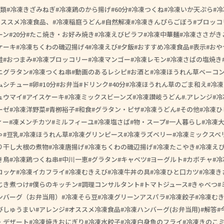
類
冷凍きざみねぎ
冷凍鶏のから揚げ
60分
冷凍つくね
冷凍いか天ぷら
冷
オススメ冷凍食品、
冷凍稲庭うどん
自然解凍
冷凍きんぴらごぼう
ブロッコ
ーン
20分
たこ焼き・お好み焼き
冷凍えびピラフ
冷凍中華麺
冷凍ささがき
ケーキ
冷凍ちくわの磯辺揚げ4
冷凍えび
夕飯
おすすめ冷凍食品
表示
おや
鮭
おつまみ
冷凍ブロッコリー
冷凍マンゴー
冷凍レモン
冷凍さばの塩焼き
ニグラタン
冷凍つくね串
動画のあるレシピ
お酒と
冷凍ほうれん草ベーコ
ムシチュー
卵
10分
お弁当
ドリンク
40分
冷凍ほうれん草のごま和え
冷凍
ュウマイ
アイスケーキ
冷凍ミックスビーンズ
冷凍讃岐うどん
.アレンジ
冷
ーゼ
冷凍洋野菜
青栁裕子
和食
グラタン・ピザ
冷凍うどん
その他
冷凍ひ
ィー
凍メンチカツ
ミルフィーユ
冷凍塩さば
物・スープ
一人暮らし
冷凍
ゃ
豆乳
冷凍ほうれん草
冷凍グリンピース
冷凍ラズベリー
冷凍ミックスベ
り干し大根の煮物
冷凍唐揚げ
冷凍ちくわの磯辺揚げ
冷凍たこやき
冷凍え
き鳥
冷凍鶏つくね串
中川一恵
グラタン
キャベツ
ヨーグルト
カボチャ
冷
ロッケ
冷凍イカフライ
冷凍むきえび
冷凍牛丼の具
冷凍ひと口カツ
冷凍き
じき煮つけ
僕らのキッチン
調理コンサルタント
トマトジュース
きゃべつ
ンバーグ（お弁当用）
冷凍そら豆
冷凍グリーンアスパラ
冷凍餃子
冷凍む
びしゅうまい
アレンジ
オススメ冷凍食品
冷凍ハンバーグ(お弁当用)
解答
・デザート
冷凍焼きおにぎり
冷凍水餃子
冷凍白身魚のフライ
冷凍きのこ