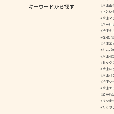
冷凍山
キーワードから探す
さとい
冷凍マ
パーth
冷凍え
在宅介
冷凍エ
キムパ
冷凍和
ミック
冷凍ほ
冷凍パ
冷凍シ
冷凍エ
茄子
た
ひなま
たこや