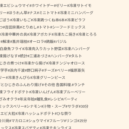
凍エビシュウマイ
ホワイトデー
ゼリー
冷凍サトイモ
リー
ほうれん草
ナス
ミニトマト
冷凍ミニハンバーグ
ごぼう
冷凍いちご
冷凍鶏つくね串6本
冷凍ピラフ
つ
吉田奈美
とりめし
トマト
シーフードミックス
冷凍中華丼の具
冷凍アボカド
冷凍たこ焼き
冷凍とろろ
ン
解凍
髙井瑞枝
オーロラ
鶏飯
バジル
白身魚フライ
冷凍肉入りカット野菜
冷凍ハンバーグ
凍揚げなす
統計
三浦あづさ
ハンバーグ
タルト
じきの煮つけ
冷凍から揚げ
冷凍チンジャオロース
大学芋
浜内千波
野口純子
チーズ
ベリー
福原亜矢
リー
冷凍きんぴら
冷凍グリーンピース
びとひじきのふんわり揚げ
その他 各国料理.
ランチ
凍フライドポテト
冷凍いんげん
冷凍ブルーベリー
ざみオクラ
年末年始
離乳食
レシピ
パーティ
ミックスベリー
シナモン
汁物・スープ
サラダ
30分
きエビ大粒
冷凍ハッシュドポテト
ひな祭り
今川焼
マカロニ
シュウマイ
フルーツ
リンゴ
25分
ミックス
冷凍スパゲティ
冷凍チキンライス