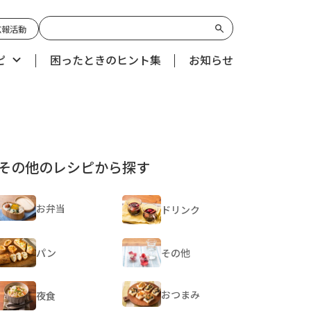
広報活動
ピ
困ったときのヒント集
お知らせ
その他のレシピから探す
お弁当
ドリンク
パン
その他
おつまみ
夜食