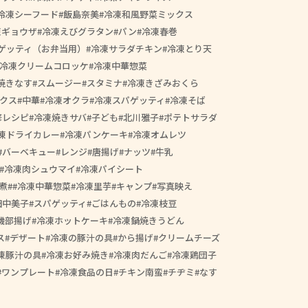
冷凍シーフード
飯島奈美
冷凍和風野菜ミックス
凍ギョウザ
冷凍えびグラタン
パン
冷凍春巻
ゲッティ（お弁当用）
冷凍サラダチキン
冷凍とり天
冷凍クリームコロッケ
冷凍中華惣菜
焼きなす
スムージー
スタミナ
冷凍きざみおくら
クス
中華
冷凍オクラ
冷凍スパゲッティ
冷凍そば
修レシピ
冷凍焼きサバ
子ども
北川雅子
ポテトサラダ
凍ドライカレー
冷凍パンケーキ
冷凍オムレツ
バーベキュー
レンジ
唐揚げ
ナッツ
牛乳
冷凍肉シュウマイ
冷凍パイシート
煮
#冷凍中華惣菜
冷凍里芋
キャンプ
写真映え
田中美子
スパゲッティ
ごはんもの
冷凍枝豆
磯部揚げ
冷凍ホットケーキ
冷凍鍋焼きうどん
ス
デザート
冷凍の豚汁の具
から揚げ
クリームチーズ
凍豚汁の具
冷凍お好み焼き
冷凍肉だんご
冷凍鶏団子
ワンプレート
冷凍食品の日
チキン南蛮
チヂミ
なす