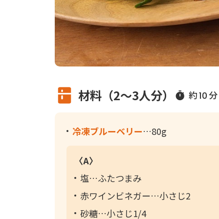
材料（2～3人分）
約
分
10
冷凍ブルーベリー
80g
〈A〉
塩
ふたつまみ
赤ワインビネガー
小さじ2
砂糖
小さじ1/4