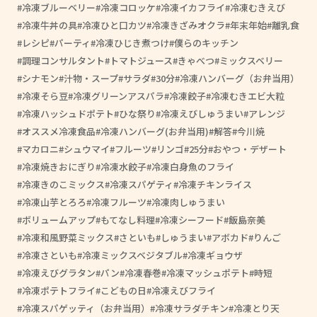
冷凍ブルーベリー
冷凍コロッケ
冷凍イカフライ
冷凍むきえび
冷凍牛丼の具
冷凍ひと口カツ
冷凍きざみオクラ
年末年始
離乳食
レシピ
パーティ
冷凍ひじき煮つけ
僕らのキッチン
調理コンサルタント
トマトジュース
きゃべつ
ミックスベリー
シナモン
汁物・スープ
サラダ
30分
冷凍ハンバーグ（お弁当用）
冷凍そら豆
冷凍グリーンアスパラ
冷凍餃子
冷凍むきエビ大粒
冷凍ハッシュドポテト
ひな祭り
冷凍えびしゅうまい
アレンジ
オススメ冷凍食品
冷凍ハンバーグ(お弁当用)
解答
今川焼
マカロニ
シュウマイ
フルーツ
リンゴ
25分
おやつ・デザート
冷凍焼きおにぎり
冷凍水餃子
冷凍白身魚のフライ
冷凍きのこミックス
冷凍スパゲティ
冷凍チキンライス
冷凍山芋とろろ
冷凍フルーツ
冷凍肉しゅうまい
ボリュームアップ
もてなし料理
冷凍シーフード
飯島奈美
冷凍和風野菜ミックス
さといも
しゅうまい
アボカド
りんご
冷凍さといも
冷凍ミックスベジタブル
冷凍ギョウザ
冷凍えびグラタン
パン
冷凍春巻
冷凍マッシュポテト
時短
冷凍ポテトフライ
こどもの日
冷凍えびフライ
冷凍スパゲッティ（お弁当用）
冷凍サラダチキン
冷凍とり天