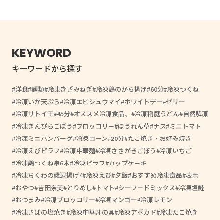
KEYWORD
キーワードから探す
洋食
麺類
冷凍きざみねぎ
冷凍鶏のから揚げ
60分
冷凍つくね
冷凍いか天ぷら
冷凍エビシュウマイ
ホワイトデー
ゼリー
冷凍サトイモ
45分
オススメ冷凍食品、
冷凍稲庭うどん
自然解凍
冷凍きんぴらごぼう
ブロッコリー
ほうれん草
ナス
ミニトマト
冷凍ミニハンバーグ
冷凍コーン
20分
たこ焼き・お好み焼き
冷凍えびピラフ
冷凍中華麺
冷凍ささがきごぼう
冷凍いちご
冷凍鶏つくね串6本
冷凍ピラフ
カップケーキ
冷凍ちくわの磯辺揚げ4
冷凍えび
夕飯
おすすめ冷凍食品
表示
おやつ
吉田奈美
とりめし
トマト
シーフードミックス
冷凍塩鮭
おつまみ
冷凍ブロッコリー
冷凍マンゴー
冷凍レモン
冷凍さばの塩焼き
冷凍中華丼の具
冷凍アボカド
冷凍たこ焼き