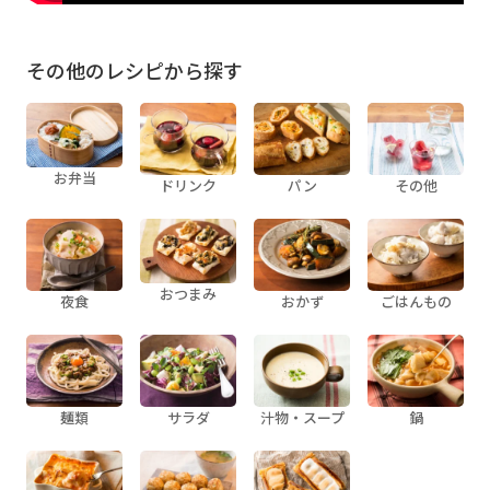
その他のレシピから探す
お弁当
ドリンク
パン
その他
おつまみ
夜食
おかず
ごはんもの
麺類
サラダ
汁物・スープ
鍋