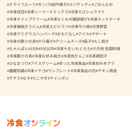
ドライフルーツ
キンパ
田中美子
スパゲッティ
ごはんもの
冷凍枝豆
冷凍シーフードミックス
冷凍えびシュウマイ
冷凍ホイップクリーム
冷凍ちくわの磯部揚げ
冷凍ホットケーキ
冷凍鍋焼きうどん
冷凍エビピラフ
冷凍今川焼
冷凍野菜
冷凍デミグラスハンバーグ
おもてなし
アイス
デザート
冷凍の豚汁の具
から揚げ
クリームチーズ
茄子
たこ焼き
ちゃんぽん
15分
5分以内
冷凍やまいもとろろ
その他 各国料理
冷凍豚汁の具
冷凍お好み焼き
冷凍肉だんご
冷凍鶏団子
ひなまつり
アイスクリーム
余った冷凍食品
冷凍刻みオクラ
基礎知識
冷凍イチゴ
ワンプレート
冷凍食品の日
チキン南蛮
チヂミ
なす
たこやき
チャンポン