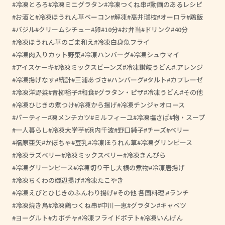
冷凍とろろ
冷凍ミニグラタン
冷凍つくね串
動画のあるレシピ
お酒と
冷凍ほうれん草ベーコン
解凍
髙井瑞枝
オーロラ
鶏飯
バジル
クリームシチュー
卵
10分
お弁当
ドリンク
40分
冷凍ほうれん草のごま和え
冷凍白身魚フライ
冷凍肉入りカット野菜
冷凍ハンバーグ
冷凍シュウマイ
アイスケーキ
冷凍ミックスビーンズ
冷凍讃岐うどん
.アレンジ
冷凍揚げなす
統計
三浦あづさ
ハンバーグ
タルト
カプレーゼ
冷凍洋野菜
青栁裕子
和食
グラタン・ピザ
冷凍うどん
その他
冷凍ひじきの煮つけ
冷凍から揚げ
冷凍チンジャオロース
パーティー
凍メンチカツ
ミルフィーユ
冷凍塩さば
物・スープ
一人暮らし
冷凍大学芋
浜内千波
野口純子
チーズ
ベリー
福原亜矢
かぼちゃ
豆乳
冷凍ほうれん草
冷凍グリンピース
冷凍ラズベリー
冷凍ミックスベリー
冷凍きんぴら
冷凍グリーンピース
冷凍切り干し大根の煮物
冷凍唐揚げ
冷凍ちくわの磯辺揚げ
冷凍たこやき
冷凍えびとひじきのふんわり揚げ
その他 各国料理.
ランチ
冷凍焼き鳥
冷凍鶏つくね串
中川一恵
グラタン
キャベツ
ヨーグルト
カボチャ
冷凍フライドポテト
冷凍いんげん