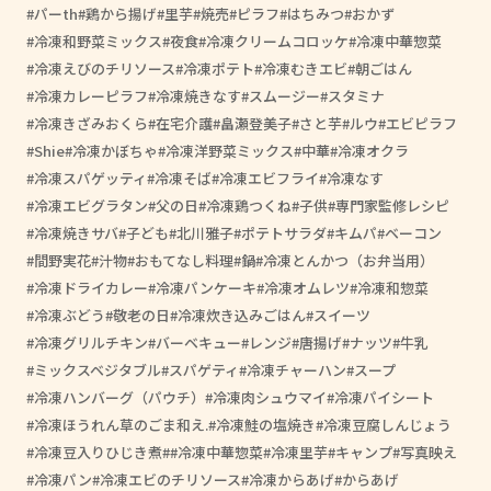
パーth
鶏から揚げ
里芋
焼売
ピラフ
はちみつ
おかず
冷凍和野菜ミックス
夜食
冷凍クリームコロッケ
冷凍中華惣菜
冷凍えびのチリソース
冷凍ポテト
冷凍むきエビ
朝ごはん
冷凍カレーピラフ
冷凍焼きなす
スムージー
スタミナ
冷凍きざみおくら
在宅介護
畠瀬登美子
さと芋
ルウ
エビピラフ
Shie
冷凍かぼちゃ
冷凍洋野菜ミックス
中華
冷凍オクラ
冷凍スパゲッティ
冷凍そば
冷凍エビフライ
冷凍なす
冷凍エビグラタン
父の日
冷凍鶏つくね
子供
専門家監修レシピ
冷凍焼きサバ
子ども
北川雅子
ポテトサラダ
キムパ
ベーコン
間野実花
汁物
おもてなし料理
鍋
冷凍とんかつ（お弁当用）
冷凍ドライカレー
冷凍パンケーキ
冷凍オムレツ
冷凍和惣菜
冷凍ぶどう
敬老の日
冷凍炊き込みごはん
スイーツ
冷凍グリルチキン
バーベキュー
レンジ
唐揚げ
ナッツ
牛乳
ミックスベジタブル
スパゲティ
冷凍チャーハン
スープ
冷凍ハンバーグ（パウチ）
冷凍肉シュウマイ
冷凍パイシート
冷凍ほうれん草のごま和え.
冷凍鮭の塩焼き
冷凍豆腐しんじょう
冷凍豆入りひじき煮
#冷凍中華惣菜
冷凍里芋
キャンプ
写真映え
冷凍パン
冷凍エビのチリソース
冷凍からあげ
からあげ