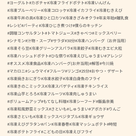
ヨーグルト
カボチャ
冷凍フライドポテト
冷凍いんげん
冷凍ブルーベリー
冷凍コロッケ
冷凍イカフライ
冷凍むきえび
冷凍牛丼の具
冷凍ひと口カツ
冷凍きざみオクラ
年末年始
離乳食
レシピ
パーティ
冷凍ひじき煮つけ
僕らのキッチン
調理コンサルタント
トマトジュース
きゃべつ
ミックスベリー
シナモン
汁物・スープ
サラダ
30分
冷凍ハンバーグ（お弁当用）
冷凍そら豆
冷凍グリーンアスパラ
冷凍餃子
冷凍むきエビ大粒
冷凍ハッシュドポテト
ひな祭り
冷凍えびしゅうまい
アレンジ
オススメ冷凍食品
冷凍ハンバーグ(お弁当用)
解答
今川焼
マカロニ
シュウマイ
フルーツ
リンゴ
25分
おやつ・デザート
冷凍焼きおにぎり
冷凍水餃子
冷凍白身魚のフライ
冷凍きのこミックス
冷凍スパゲティ
冷凍チキンライス
冷凍山芋とろろ
冷凍フルーツ
冷凍肉しゅうまい
ボリュームアップ
もてなし料理
冷凍シーフード
飯島奈美
冷凍和風野菜ミックス
さといも
しゅうまい
アボカド
りんご
冷凍さといも
冷凍ミックスベジタブル
冷凍ギョウザ
冷凍えびグラタン
パン
冷凍春巻
冷凍マッシュポテト
時短
冷凍ポテトフライ
こどもの日
冷凍えびフライ