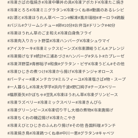
冷凍さばの塩焼き
冷凍中華丼の具
冷凍アボカド
冷凍たこ焼き
冷凍とろろ
冷凍ミニグラタン
冷凍つくね串
動画のあるレシピ
お酒と
冷凍ほうれん草ベーコン
解凍
髙井瑞枝
オーロラ
鶏飯
バジル
クリームシチュー
卵
10分
お弁当
ドリンク
40分
冷凍ほうれん草のごま和え
冷凍白身魚フライ
冷凍肉入りカット野菜
冷凍ハンバーグ
冷凍シュウマイ
アイスケーキ
冷凍ミックスビーンズ
冷凍讃岐うどん
.アレンジ
冷凍揚げなす
統計
三浦あづさ
ハンバーグ
タルト
カプレーゼ
冷凍洋野菜
青栁裕子
和食
グラタン・ピザ
冷凍うどん
その他
冷凍ひじきの煮つけ
冷凍から揚げ
冷凍チンジャオロース
パーティー
凍メンチカツ
ミルフィーユ
冷凍塩さば
物・スープ
一人暮らし
冷凍大学芋
浜内千波
野口純子
チーズ
ベリー
福原亜矢
かぼちゃ
豆乳
冷凍ほうれん草
冷凍グリンピース
冷凍ラズベリー
冷凍ミックスベリー
冷凍きんぴら
冷凍グリーンピース
冷凍切り干し大根の煮物
冷凍唐揚げ
冷凍ちくわの磯辺揚げ
冷凍たこやき
冷凍えびとひじきのふんわり揚げ
その他 各国料理.
ランチ
冷凍焼き鳥
冷凍鶏つくね串
中川一恵
グラタン
キャベツ