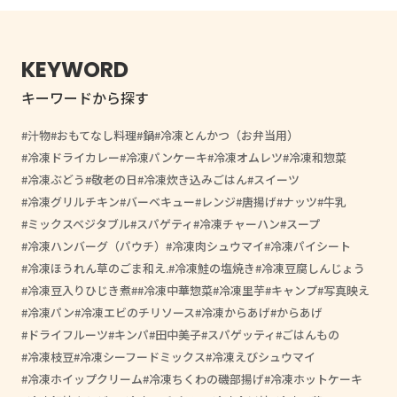
KEYWORD
キーワードから探す
汁物
おもてなし料理
鍋
冷凍とんかつ（お弁当用）
冷凍ドライカレー
冷凍パンケーキ
冷凍オムレツ
冷凍和惣菜
冷凍ぶどう
敬老の日
冷凍炊き込みごはん
スイーツ
冷凍グリルチキン
バーベキュー
レンジ
唐揚げ
ナッツ
牛乳
ミックスベジタブル
スパゲティ
冷凍チャーハン
スープ
冷凍ハンバーグ（パウチ）
冷凍肉シュウマイ
冷凍パイシート
冷凍ほうれん草のごま和え.
冷凍鮭の塩焼き
冷凍豆腐しんじょう
冷凍豆入りひじき煮
#冷凍中華惣菜
冷凍里芋
キャンプ
写真映え
冷凍パン
冷凍エビのチリソース
冷凍からあげ
からあげ
ドライフルーツ
キンパ
田中美子
スパゲッティ
ごはんもの
冷凍枝豆
冷凍シーフードミックス
冷凍えびシュウマイ
冷凍ホイップクリーム
冷凍ちくわの磯部揚げ
冷凍ホットケーキ