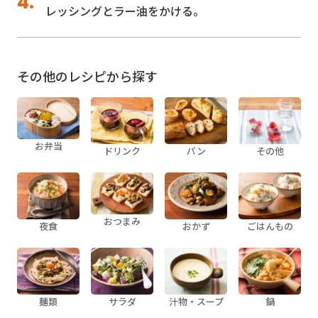
レッシングとラー油をかける。
その他のレシピから探す
お弁当
ドリンク
パン
その他
おつまみ
夜食
おかず
ごはんもの
麺類
サラダ
汁物・スープ
鍋