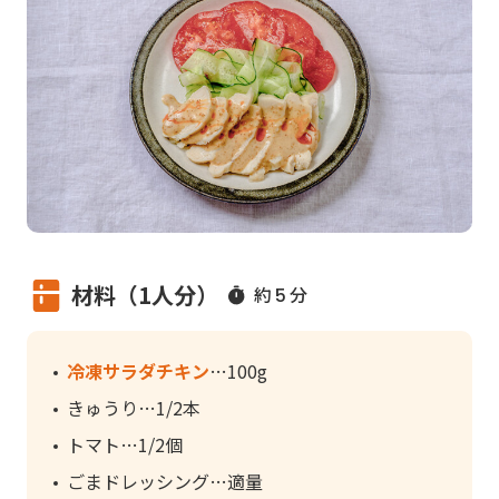
材料（1人分）
約
分
5
冷凍サラダチキン
100g
きゅうり
1/2本
トマト
1/2個
ごまドレッシング
適量