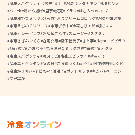
冷凍スパゲッティ（お弁当用）
冷凍サラダチキン
冷凍とり天
パーth
鶏から揚げ
里芋
焼売
ピラフ
はちみつ
おかず
冷凍和野菜ミックス
夜食
冷凍クリームコロッケ
冷凍中華惣菜
冷凍えびのチリソース
冷凍ポテト
冷凍むきエビ
朝ごはん
冷凍カレーピラフ
冷凍焼きなす
スムージー
スタミナ
冷凍きざみおくら
在宅介護
畠瀬登美子
さと芋
ルウ
エビピラフ
Shie
冷凍かぼちゃ
冷凍洋野菜ミックス
中華
冷凍オクラ
冷凍スパゲッティ
冷凍そば
冷凍エビフライ
冷凍なす
冷凍エビグラタン
父の日
冷凍鶏つくね
子供
専門家監修レシピ
冷凍焼きサバ
子ども
北川雅子
ポテトサラダ
キムパ
ベーコン
間野実花