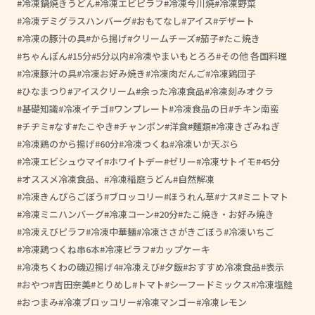
冷凍鍋焼きうどん
冷凍エビピラフ
冷凍今川焼
冷凍野菜
冷凍デミグラスハンバーグ
おもてなし
アイス
デザート
冷凍の豚汁の具
から揚げ
クリームチーズ
茄子
たこ焼き
ちゃんぽん
15分
5分以内
冷凍やまいもとろろ
その他 各国料理
冷凍豚汁の具
冷凍お好み焼き
冷凍肉だんご
冷凍鶏団子
ひなまつり
アイスクリーム
余った冷凍食品
冷凍刻みオクラ
基礎知識
冷凍イチゴ
ワンプレート
冷凍食品の日
チキン南蛮
チヂミ
なす
たこやき
チャンポン
洋食
麺類
冷凍きざみねぎ
冷凍鶏のから揚げ
60分
冷凍つくね
冷凍いか天ぷら
冷凍エビシュウマイ
ホワイトデー
ゼリー
冷凍サトイモ
45分
オススメ冷凍食品、
冷凍稲庭うどん
自然解凍
冷凍きんぴらごぼう
ブロッコリー
ほうれん草
ナス
ミニトマト
冷凍ミニハンバーグ
冷凍コーン
20分
たこ焼き・お好み焼き
冷凍えびピラフ
冷凍中華麺
冷凍ささがきごぼう
冷凍いちご
冷凍鶏つくね串6本
冷凍ピラフ
カップケーキ
冷凍ちくわの磯辺揚げ4
冷凍えび
夕飯
おすすめ冷凍食品
表示
おやつ
吉田奈美
とりめし
トマト
シーフードミックス
冷凍塩鮭
おつまみ
冷凍ブロッコリー
冷凍マンゴー
冷凍レモン