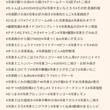
冷凍の豚汁の具
から揚げ
クリームチーズ
茄子
たこ焼き
ちゃんぽん
15分
5分以内
冷凍やまいもとろろ
その他 各国料理
冷凍豚汁の具
冷凍お好み焼き
冷凍肉だんご
冷凍鶏団子
ひなまつり
アイスクリーム
余った冷凍食品
冷凍刻みオクラ
基礎知識
冷凍イチゴ
ワンプレート
冷凍食品の日
チキン南蛮
チヂミ
なす
たこやき
チャンポン
洋食
麺類
冷凍きざみねぎ
冷凍鶏のから揚げ
60分
冷凍つくね
冷凍いか天ぷら
冷凍エビシュウマイ
ホワイトデー
ゼリー
冷凍サトイモ
45分
オススメ冷凍食品、
冷凍稲庭うどん
自然解凍
冷凍きんぴらごぼう
ブロッコリー
ほうれん草
ナス
ミニトマト
冷凍ミニハンバーグ
冷凍コーン
20分
たこ焼き・お好み焼き
冷凍えびピラフ
冷凍中華麺
冷凍ささがきごぼう
冷凍いちご
冷凍鶏つくね串6本
冷凍ピラフ
カップケーキ
冷凍ちくわの磯辺揚げ4
冷凍えび
夕飯
おすすめ冷凍食品
表示
おやつ
吉田奈美
とりめし
トマト
シーフードミックス
冷凍塩鮭
おつまみ
冷凍ブロッコリー
冷凍マンゴー
冷凍レモン
冷凍さばの塩焼き
冷凍中華丼の具
冷凍アボカド
冷凍たこ焼き
冷凍とろろ
冷凍ミニグラタン
冷凍つくね串
動画のあるレシピ