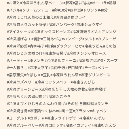
お酒と
冷凍ほうれん草ベーコン
解凍
髙井瑞枝
オーロラ
鶏飯
バジル
クリームシチュー
卵
10分
お弁当
ドリンク
40分
冷凍ほうれん草のごま和え
冷凍白身魚フライ
冷凍肉入りカット野菜
冷凍ハンバーグ
冷凍シュウマイ
アイスケーキ
冷凍ミックスビーンズ
冷凍讃岐うどん
.アレンジ
冷凍揚げなす
統計
三浦あづさ
ハンバーグ
タルト
カプレーゼ
冷凍洋野菜
青栁裕子
和食
グラタン・ピザ
冷凍うどん
その他
冷凍ひじきの煮つけ
冷凍から揚げ
冷凍チンジャオロース
パーティー
凍メンチカツ
ミルフィーユ
冷凍塩さば
物・スープ
一人暮らし
冷凍大学芋
浜内千波
野口純子
チーズ
ベリー
福原亜矢
かぼちゃ
豆乳
冷凍ほうれん草
冷凍グリンピース
冷凍ラズベリー
冷凍ミックスベリー
冷凍きんぴら
冷凍グリーンピース
冷凍切り干し大根の煮物
冷凍唐揚げ
冷凍ちくわの磯辺揚げ
冷凍たこやき
冷凍えびとひじきのふんわり揚げ
その他 各国料理.
ランチ
冷凍焼き鳥
冷凍鶏つくね串
中川一恵
グラタン
キャベツ
ヨーグルト
カボチャ
冷凍フライドポテト
冷凍いんげん
冷凍ブルーベリー
冷凍コロッケ
冷凍イカフライ
冷凍むきえび