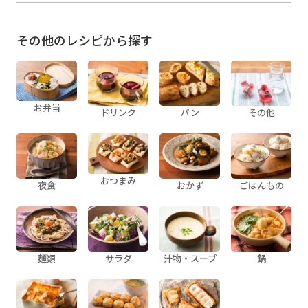
その他のレシピから探す
お弁当
ドリンク
パン
その他
おつまみ
夜食
おかず
ごはんもの
麺類
サラダ
汁物・スープ
鍋