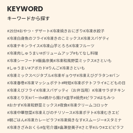
KEYWORD
キーワードから探す
25分
おやつ・デザート
冷凍焼きおにぎり
冷凍水餃子
冷凍白身魚のフライ
冷凍きのこミックス
冷凍スパゲティ
冷凍チキンライス
冷凍山芋とろろ
冷凍フルーツ
冷凍肉しゅうまい
ボリュームアップ
もてなし料理
冷凍シーフード
飯島奈美
冷凍和風野菜ミックス
さといも
しゅうまい
アボカド
りんご
冷凍さといも
冷凍ミックスベジタブル
冷凍ギョウザ
冷凍えびグラタン
パン
冷凍春巻
冷凍マッシュポテト
時短
冷凍ポテトフライ
こどもの日
冷凍えびフライ
冷凍スパゲッティ（お弁当用）
冷凍サラダチキン
冷凍とり天
パーth
鶏から揚げ
里芋
焼売
ピラフ
はちみつ
おかず
冷凍和野菜ミックス
夜食
冷凍クリームコロッケ
冷凍中華惣菜
冷凍えびのチリソース
冷凍ポテト
冷凍むきエビ
朝ごはん
冷凍カレーピラフ
冷凍焼きなす
スムージー
スタミナ
冷凍きざみおくら
在宅介護
畠瀬登美子
さと芋
ルウ
エビピラフ