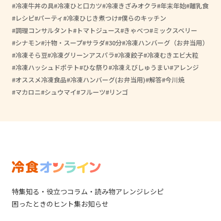
冷凍牛丼の具
冷凍ひと口カツ
冷凍きざみオクラ
年末年始
離乳食
レシピ
パーティ
冷凍ひじき煮つけ
僕らのキッチン
調理コンサルタント
トマトジュース
きゃべつ
ミックスベリー
シナモン
汁物・スープ
サラダ
30分
冷凍ハンバーグ（お弁当用）
冷凍そら豆
冷凍グリーンアスパラ
冷凍餃子
冷凍むきエビ大粒
冷凍ハッシュドポテト
ひな祭り
冷凍えびしゅうまい
アレンジ
オススメ冷凍食品
冷凍ハンバーグ(お弁当用)
解答
今川焼
マカロニ
シュウマイ
フルーツ
リンゴ
特集
知る・役立つ
コラム・読み物
アレンジレシピ
困ったときのヒント集
お知らせ