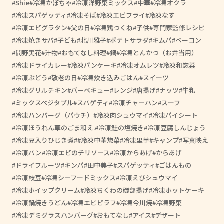
Shie
冷凍かぼちゃ
冷凍洋野菜ミックス
中華
冷凍オクラ
冷凍スパゲッティ
冷凍そば
冷凍エビフライ
冷凍なす
冷凍エビグラタン
父の日
冷凍鶏つくね
子供
専門家監修レシピ
冷凍焼きサバ
子ども
北川雅子
ポテトサラダ
キムパ
ベーコン
間野実花
汁物
おもてなし料理
鍋
冷凍とんかつ（お弁当用）
冷凍ドライカレー
冷凍パンケーキ
冷凍オムレツ
冷凍和惣菜
冷凍ぶどう
敬老の日
冷凍炊き込みごはん
スイーツ
冷凍グリルチキン
バーベキュー
レンジ
唐揚げ
ナッツ
牛乳
ミックスベジタブル
スパゲティ
冷凍チャーハン
スープ
冷凍ハンバーグ（パウチ）
冷凍肉シュウマイ
冷凍パイシート
冷凍ほうれん草のごま和え.
冷凍鮭の塩焼き
冷凍豆腐しんじょう
冷凍豆入りひじき煮
#冷凍中華惣菜
冷凍里芋
キャンプ
写真映え
冷凍パン
冷凍エビのチリソース
冷凍からあげ
からあげ
ドライフルーツ
キンパ
田中美子
スパゲッティ
ごはんもの
冷凍枝豆
冷凍シーフードミックス
冷凍えびシュウマイ
冷凍ホイップクリーム
冷凍ちくわの磯部揚げ
冷凍ホットケーキ
冷凍鍋焼きうどん
冷凍エビピラフ
冷凍今川焼
冷凍野菜
冷凍デミグラスハンバーグ
おもてなし
アイス
デザート