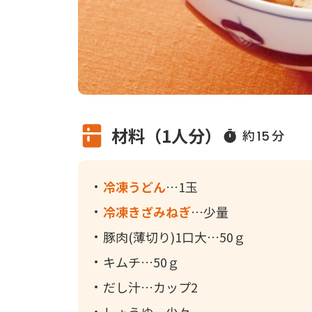
材料（1人分）
約
分
15
冷凍うどん
1玉
冷凍きざみねぎ
少量
豚肉(薄切り)1口大
50ｇ
キムチ
50ｇ
だし汁
カップ2