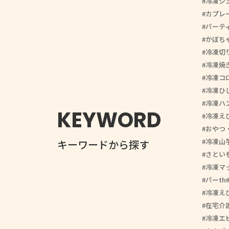
冷凍シ
カプレ
パーテ
かぼち
冷凍切
冷凍焼
冷凍コ
冷凍ひ
冷凍ハ
KEYWORD
冷凍え
おやつ
冷凍山
キーワードから探す
さとい
冷凍マ
パーth
冷凍え
在宅介
冷凍エ