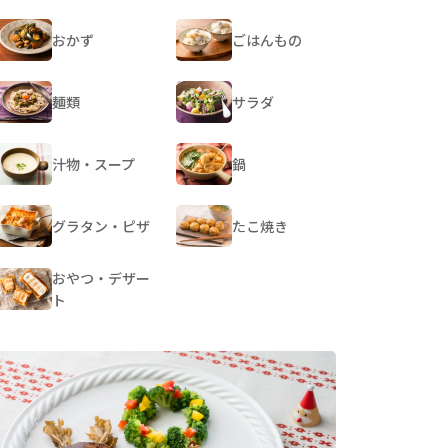
おかず
ごはんもの
麺類
サラダ
汁物・スープ
鍋
グラタン・ピザ
たこ焼き
おやつ・デザー
ト