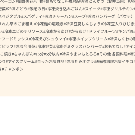
ベーコン
間野実花
汁物
おもてなし料理
鍋
冷凍とんかつ（お弁当用）
冷
惣菜
冷凍ぶどう
敬老の日
冷凍炊き込みごはん
スイーツ
冷凍グリルチキン
スベジタブル
スパゲティ
冷凍チャーハン
スープ
冷凍ハンバーグ（パウチ）
うれん草のごま和え.
冷凍鮭の塩焼き
冷凍豆腐しんじょう
冷凍豆入りひじき
ン
冷凍エビのチリソース
冷凍からあげ
からあげ
ドライフルーツ
キンパ
ーフードミックス
冷凍えびシュウマイ
冷凍ホイップクリーム
冷凍ちくわの
ビピラフ
冷凍今川焼
冷凍野菜
冷凍デミグラスハンバーグ
おもてなし
アイ
こ焼き
ちゃんぽん
15分
5分以内
冷凍やまいもとろろ
その他 各国料理
冷
つり
アイスクリーム
余った冷凍食品
冷凍刻みオクラ
基礎知識
冷凍イチゴ
き
チャンポン