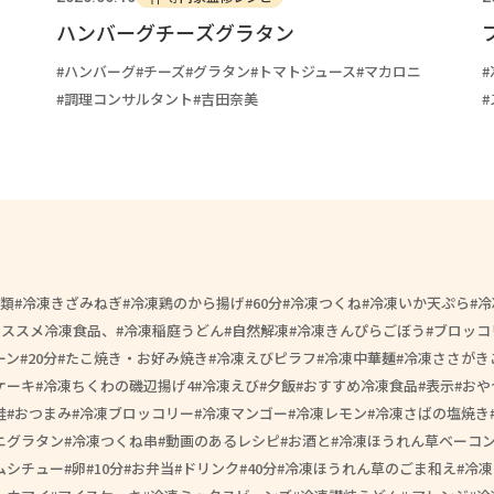
ハンバーグチーズグラタン
ハンバーグ
チーズ
グラタン
トマトジュース
マカロニ
調理コンサルタント
吉田奈美
類
冷凍きざみねぎ
冷凍鶏のから揚げ
60分
冷凍つくね
冷凍いか天ぷら
冷
オススメ冷凍食品、
冷凍稲庭うどん
自然解凍
冷凍きんぴらごぼう
ブロッコ
ーン
20分
たこ焼き・お好み焼き
冷凍えびピラフ
冷凍中華麺
冷凍ささがき
ケーキ
冷凍ちくわの磯辺揚げ4
冷凍えび
夕飯
おすすめ冷凍食品
表示
おや
鮭
おつまみ
冷凍ブロッコリー
冷凍マンゴー
冷凍レモン
冷凍さばの塩焼き
ニグラタン
冷凍つくね串
動画のあるレシピ
お酒と
冷凍ほうれん草ベーコ
ムシチュー
卵
10分
お弁当
ドリンク
40分
冷凍ほうれん草のごま和え
冷凍