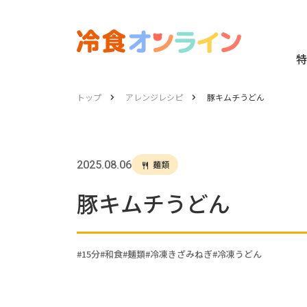
特
トップ
アレンジレシピ
豚キムチうどん
2025.08.06
麺類
豚キムチうどん
15分
和食
麺類
冷凍きざみねぎ
冷凍うどん