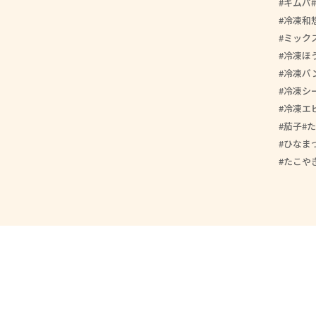
キムパ
冷凍和
ミック
冷凍ほ
冷凍パ
冷凍シ
冷凍エ
茄子
た
ひなま
たこや