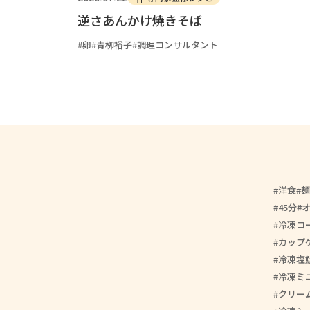
逆さあんかけ焼きそば
卵
青栁裕子
調理コンサルタント
洋食
麺
45分
冷凍コ
カップ
冷凍塩
冷凍ミ
クリー