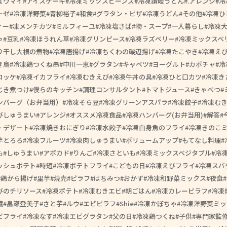
ュウマイ
アイスケーキ
冷凍ミックスビーンズ
冷凍讃岐うどん
.アレンジ
冷
ーゼ
冷凍洋野菜
青栁裕子
和食
グラタン・ピザ
冷凍うどん
その他
冷凍ひ
ィー
凍メンチカツ
ミルフィーユ
冷凍塩さば
物・スープ
一人暮らし
冷凍
ゃ
豆乳
冷凍ほうれん草
冷凍グリンピース
冷凍ラズベリー
冷凍ミックスベ
り干し大根の煮物
冷凍唐揚げ
冷凍ちくわの磯辺揚げ
冷凍たこやき
冷凍え
き鳥
冷凍鶏つくね串
中川一恵
グラタン
キャベツ
ヨーグルト
カボチャ
冷
ロッケ
冷凍イカフライ
冷凍むきえび
冷凍牛丼の具
冷凍ひと口カツ
冷凍き
じき煮つけ
僕らのキッチン
調理コンサルタント
トマトジュース
きゃべつ
ンバーグ（お弁当用）
冷凍そら豆
冷凍グリーンアスパラ
冷凍餃子
冷凍む
びしゅうまい
アレンジ
オススメ冷凍食品
冷凍ハンバーグ(お弁当用)
解答
・デザート
冷凍焼きおにぎり
冷凍水餃子
冷凍白身魚のフライ
冷凍きのこ
芋とろろ
冷凍フルーツ
冷凍肉しゅうまい
ボリュームアップ
もてなし料理
も
しゅうまい
アボカド
りんご
冷凍さといも
冷凍ミックスベジタブル
冷
ッシュポテト
時短
冷凍ポテトフライ
こどもの日
冷凍えびフライ
冷凍スパ
鶏から揚げ
里芋
焼売
ピラフ
はちみつ
おかず
冷凍和野菜ミックス
夜食
びのチリソース
冷凍ポテト
冷凍むきエビ
朝ごはん
冷凍カレーピラフ
冷凍
護
畠瀬登美子
さと芋
ルウ
エビピラフ
Shie
冷凍かぼちゃ
冷凍洋野菜ミッ
ビフライ
冷凍なす
冷凍エビグラタン
父の日
冷凍鶏つくね
子供
専門家監