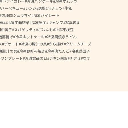
凍ドライカレー
冷凍パンケーキ
冷凍オムレツ
バーベキュー
レンジ
唐揚げ
ナッツ
牛乳
冷凍肉シュウマイ
冷凍パイシート
煮
#冷凍中華惣菜
冷凍里芋
キャンプ
写真映え
田中美子
スパゲッティ
ごはんもの
冷凍枝豆
磯部揚げ
冷凍ホットケーキ
冷凍鍋焼きうどん
ス
デザート
冷凍の豚汁の具
から揚げ
クリームチーズ
凍豚汁の具
冷凍お好み焼き
冷凍肉だんご
冷凍鶏団子
ワンプレート
冷凍食品の日
チキン南蛮
チヂミ
なす