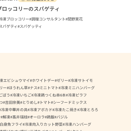
ブロッコリーのスパゲティ
冷凍ブロッコリー
調理コンサルタント
間野実花
スパゲティ
スパゲッティ
凍エビシュウマイ
ホワイトデー
ゼリー
冷凍サトイモ
リー
ほうれん草
ナス
ミニトマト
冷凍ミニハンバーグ
ごぼう
冷凍いちご
冷凍鶏つくね串6本
冷凍ピラフ
つ
吉田奈美
とりめし
トマト
シーフードミックス
冷凍中華丼の具
冷凍アボカド
冷凍たこ焼き
冷凍とろろ
ン
解凍
髙井瑞枝
オーロラ
鶏飯
バジル
白身魚フライ
冷凍肉入りカット野菜
冷凍ハンバーグ