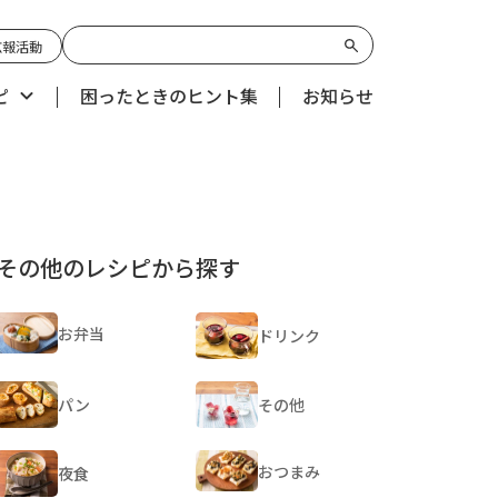
広報活動
ピ
困ったときのヒント集
お知らせ
その他のレシピから探す
お弁当
ドリンク
パン
その他
おつまみ
夜食