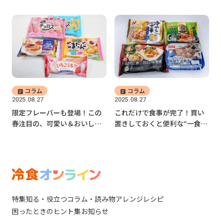
返る
コラム
コラム
2025.08.27
2025.08.27
限定フレーバーも登場！この
これだけで食事が完了！買い
春注目の、可愛い＆おいしい
置きしておくと便利な“一食完
冷凍スイーツ揃いぶみ
結型”冷凍食品4選
特集
知る・役立つ
コラム・読み物
アレンジレシピ
困ったときのヒント集
お知らせ