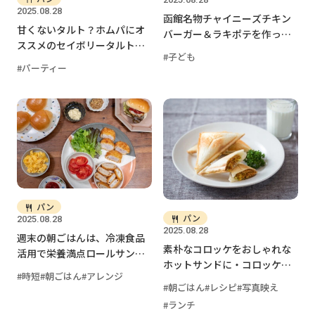
2025.08.28
函館名物チャイニーズチキン
甘くないタルト？ホムパにオ
バーガー＆ラキポテを作って
ススメのセイボリータルトっ
みた
子ども
て知ってる？
パーティー
パン
パン
2025.08.28
2025.08.28
週末の朝ごはんは、冷凍食品
素朴なコロッケをおしゃれな
活用で栄養満点ロールサンド
ホットサンドに・コロッケア
バイキングを楽しもう！
時短
朝ごはん
アレンジ
レンジ3
朝ごはん
レシピ
写真映え
ランチ