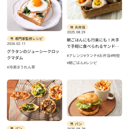
お弁当
2025.08.29
専門家監修レシピ
朝ごはんにも行楽にも！片手
2026.02.11
で手軽に食べられるサンド＆
グラタンのジューシークロッ
パンレシピまとめ
アレンジ
ランチ
お弁当
時短
クマダム
朝ごはん
レシピ
冷凍ほうれん草
パン
パン
2025.08.28