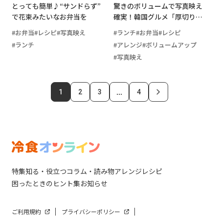
とっても簡単♪“サンドらず”
驚きのボリュームで写真映え
で花束みたいなお弁当を
確実！韓国グルメ「厚切りサ
ンド」にチャレンジ
お弁当
レシピ
写真映え
ランチ
お弁当
レシピ
ランチ
アレンジ
ボリュームアップ
写真映え
...
1
2
3
4
特集
知る・役立つ
コラム・読み物
アレンジレシピ
困ったときのヒント集
お知らせ
ご利用規約
プライバシーポリシー