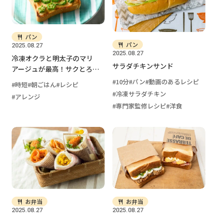
パン
パン
2025.08.27
2025.08.27
冷凍オクラと明太子のマリ
サラダチキンサンド
アージュが最高！サクとろオ
クラトースト
10分
パン
動画のあるレシピ
時短
朝ごはん
レシピ
冷凍サラダチキン
アレンジ
専門家監修レシピ
洋食
お弁当
お弁当
2025.08.27
2025.08.27