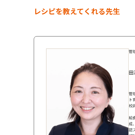
レシピを教えてくれる先生
管
田
管
ト
校
給
成
認