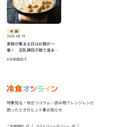
鍋
2025.08.19
家族が集まる日はお鍋が一
番！ 豆乳鶏団子鍋で温まろ
う
冷凍鶏団子
特集
知る・役立つ
コラム・読み物
アレンジレシピ
困ったときのヒント集
お知らせ
ご利用規約
プライバシーポリシー