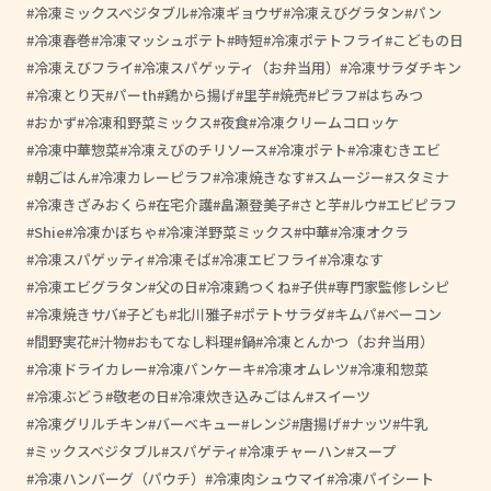
冷凍ミックスベジタブル
冷凍ギョウザ
冷凍えびグラタン
パン
冷凍春巻
冷凍マッシュポテト
時短
冷凍ポテトフライ
こどもの日
冷凍えびフライ
冷凍スパゲッティ（お弁当用）
冷凍サラダチキン
冷凍とり天
パーth
鶏から揚げ
里芋
焼売
ピラフ
はちみつ
おかず
冷凍和野菜ミックス
夜食
冷凍クリームコロッケ
冷凍中華惣菜
冷凍えびのチリソース
冷凍ポテト
冷凍むきエビ
朝ごはん
冷凍カレーピラフ
冷凍焼きなす
スムージー
スタミナ
冷凍きざみおくら
在宅介護
畠瀬登美子
さと芋
ルウ
エビピラフ
Shie
冷凍かぼちゃ
冷凍洋野菜ミックス
中華
冷凍オクラ
冷凍スパゲッティ
冷凍そば
冷凍エビフライ
冷凍なす
冷凍エビグラタン
父の日
冷凍鶏つくね
子供
専門家監修レシピ
冷凍焼きサバ
子ども
北川雅子
ポテトサラダ
キムパ
ベーコン
間野実花
汁物
おもてなし料理
鍋
冷凍とんかつ（お弁当用）
冷凍ドライカレー
冷凍パンケーキ
冷凍オムレツ
冷凍和惣菜
冷凍ぶどう
敬老の日
冷凍炊き込みごはん
スイーツ
冷凍グリルチキン
バーベキュー
レンジ
唐揚げ
ナッツ
牛乳
ミックスベジタブル
スパゲティ
冷凍チャーハン
スープ
冷凍ハンバーグ（パウチ）
冷凍肉シュウマイ
冷凍パイシート