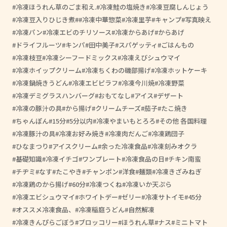
冷凍ほうれん草のごま和え.
冷凍鮭の塩焼き
冷凍豆腐しんじょう
冷凍豆入りひじき煮
#冷凍中華惣菜
冷凍里芋
キャンプ
写真映え
冷凍パン
冷凍エビのチリソース
冷凍からあげ
からあげ
ドライフルーツ
キンパ
田中美子
スパゲッティ
ごはんもの
冷凍枝豆
冷凍シーフードミックス
冷凍えびシュウマイ
冷凍ホイップクリーム
冷凍ちくわの磯部揚げ
冷凍ホットケーキ
冷凍鍋焼きうどん
冷凍エビピラフ
冷凍今川焼
冷凍野菜
冷凍デミグラスハンバーグ
おもてなし
アイス
デザート
冷凍の豚汁の具
から揚げ
クリームチーズ
茄子
たこ焼き
ちゃんぽん
15分
5分以内
冷凍やまいもとろろ
その他 各国料理
冷凍豚汁の具
冷凍お好み焼き
冷凍肉だんご
冷凍鶏団子
ひなまつり
アイスクリーム
余った冷凍食品
冷凍刻みオクラ
基礎知識
冷凍イチゴ
ワンプレート
冷凍食品の日
チキン南蛮
チヂミ
なす
たこやき
チャンポン
洋食
麺類
冷凍きざみねぎ
冷凍鶏のから揚げ
60分
冷凍つくね
冷凍いか天ぷら
冷凍エビシュウマイ
ホワイトデー
ゼリー
冷凍サトイモ
45分
オススメ冷凍食品、
冷凍稲庭うどん
自然解凍
冷凍きんぴらごぼう
ブロッコリー
ほうれん草
ナス
ミニトマト