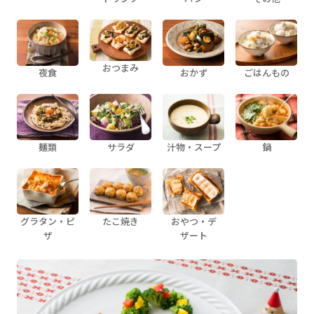
おつまみ
夜食
おかず
ごはんもの
麺類
サラダ
汁物・スープ
鍋
グラタン・ピ
たこ焼き
おやつ・デ
ザ
ザート