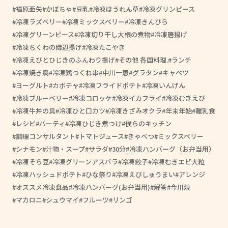
福原亜矢
かぼちゃ
豆乳
冷凍ほうれん草
冷凍グリンピース
冷凍ラズベリー
冷凍ミックスベリー
冷凍きんぴら
冷凍グリーンピース
冷凍切り干し大根の煮物
冷凍唐揚げ
冷凍ちくわの磯辺揚げ
冷凍たこやき
冷凍えびとひじきのふんわり揚げ
その他 各国料理.
ランチ
冷凍焼き鳥
冷凍鶏つくね串
中川一恵
グラタン
キャベツ
ヨーグルト
カボチャ
冷凍フライドポテト
冷凍いんげん
冷凍ブルーベリー
冷凍コロッケ
冷凍イカフライ
冷凍むきえび
冷凍牛丼の具
冷凍ひと口カツ
冷凍きざみオクラ
年末年始
離乳食
レシピ
パーティ
冷凍ひじき煮つけ
僕らのキッチン
調理コンサルタント
トマトジュース
きゃべつ
ミックスベリー
シナモン
汁物・スープ
サラダ
30分
冷凍ハンバーグ（お弁当用）
冷凍そら豆
冷凍グリーンアスパラ
冷凍餃子
冷凍むきエビ大粒
冷凍ハッシュドポテト
ひな祭り
冷凍えびしゅうまい
アレンジ
オススメ冷凍食品
冷凍ハンバーグ(お弁当用)
解答
今川焼
マカロニ
シュウマイ
フルーツ
リンゴ