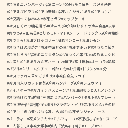
冷凍ミニハンバーグ
冷凍コーン
20分
たこ焼き・お好み焼き
冷凍えびピラフ
冷凍中華麺
冷凍ささがきごぼう
冷凍いちご
冷凍鶏つくね串6本
冷凍ピラフ
カップケーキ
冷凍ちくわの磯辺揚げ4
冷凍えび
夕飯
おすすめ冷凍食品
表示
おやつ
吉田奈美
とりめし
トマト
シーフードミックス
冷凍塩鮭
おつまみ
冷凍ブロッコリー
冷凍マンゴー
冷凍レモン
冷凍さばの塩焼き
冷凍中華丼の具
冷凍アボカド
冷凍たこ焼き
冷凍とろろ
冷凍ミニグラタン
冷凍つくね串
動画のあるレシピ
お酒と
冷凍ほうれん草ベーコン
解凍
髙井瑞枝
オーロラ
鶏飯
バジル
クリームシチュー
卵
10分
お弁当
ドリンク
40分
冷凍ほうれん草のごま和え
冷凍白身魚フライ
冷凍肉入りカット野菜
冷凍ハンバーグ
冷凍シュウマイ
アイスケーキ
冷凍ミックスビーンズ
冷凍讃岐うどん
.アレンジ
冷凍揚げなす
統計
三浦あづさ
ハンバーグ
タルト
カプレーゼ
冷凍洋野菜
青栁裕子
和食
グラタン・ピザ
冷凍うどん
その他
冷凍ひじきの煮つけ
冷凍から揚げ
冷凍チンジャオロース
パーティー
凍メンチカツ
ミルフィーユ
冷凍塩さば
物・スープ
一人暮らし
冷凍大学芋
浜内千波
野口純子
チーズ
ベリー