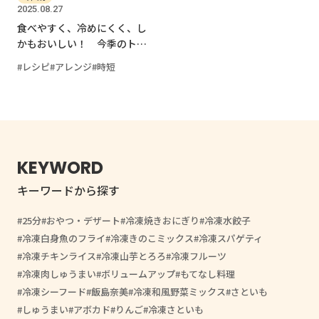
2025.08.27
食べやすく、冷めにくく、し
かもおいしい！ 今季のトレ
ンド“とろみ鍋”に挑戦
レシピ
アレンジ
時短
KEYWORD
キーワードから探す
25分
おやつ・デザート
冷凍焼きおにぎり
冷凍水餃子
冷凍白身魚のフライ
冷凍きのこミックス
冷凍スパゲティ
冷凍チキンライス
冷凍山芋とろろ
冷凍フルーツ
冷凍肉しゅうまい
ボリュームアップ
もてなし料理
冷凍シーフード
飯島奈美
冷凍和風野菜ミックス
さといも
しゅうまい
アボカド
りんご
冷凍さといも