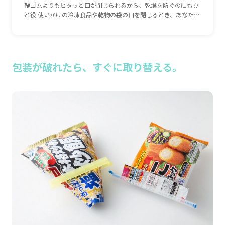
輪ゴムよりもピタッと口が閉じられるから、乾燥を防ぐのにもひ
と役 使いかけの冷凍食品や乾物の袋の口を閉じるとき、あなたは
何を使っていますか？ きっと輪ゴムでぐるぐるっと巻くだけ！
という方がほとんどなのではないでしょうか。輪ゴムを使う場合
は、きれいにたたんで、きつく何重にも巻けば密閉性は高まりま
すが、それでもすき間が少し空いてしまうことがあります。 そこ
でオススメなのが、ワンタッチからツータッチでスマートに使
包装が破れたら、すぐに取り替える。
え、しかもきちんと口が閉じられるクリップ。使い方は簡単、袋
の中の空気をできるだけ抜いて、口をそのまま、またはたたんで
はさんでパチンとすればOK。スライド式のものもありますが、原
理はほぼ同じ。ジッパー付き袋と同様に封ができるので安心、し
かも閉じたときの見た目も輪ゴムよりすっきり！ かわいい色合い
のものがたくさん発売されているので、用途によって色分けをし
てみるのもよさそう。キッチングッズの豊富な雑貨店などで探し
てみて。 右はスライドタイプ、左はパチンとワンタッチではさむ
タイプ。密閉性が気になる場合は、空いている口を中に折りたた
んでから留めても。