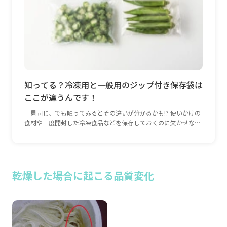
知ってる？冷凍用と一般用のジップ付き保存袋は
ここが違うんです！
一見同じ、でも触ってみるとその違いが分かるかも!? 使いかけの
食材や一度開封した冷凍食品などを保存しておくのに欠かせない
ジップ付きの透明袋。箱を見ると一般用と冷凍用、二種類あるの
をご存知ですか？ これは、ずばり袋の厚さの違い。一般用が0.04
㎜前後なのに対して、冷凍用は凍ったものが冷凍焼けなどを起こ
さないよう、また、におい移りなどもしないように、0.06㎜前後
と少し厚い素材になっているのです。 凍った液体などが尖って、
乾燥した場合に起こる品質変化
袋を突き破ってしまうことなどもあるので、冷凍庫の中で使うに
は、厚みのある丈夫な袋の方が安心です。きちんと使い分けて、
食材を正しく保存しましょう。 冷凍用 一般用 上記の通り、二素
材の間には0.015㎜の厚みの差が。