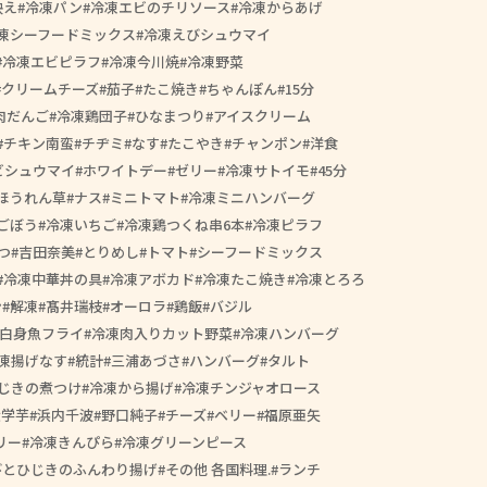
映え
冷凍パン
冷凍エビのチリソース
冷凍からあげ
凍シーフードミックス
冷凍えびシュウマイ
冷凍エビピラフ
冷凍今川焼
冷凍野菜
クリームチーズ
茄子
たこ焼き
ちゃんぽん
15分
肉だんご
冷凍鶏団子
ひなまつり
アイスクリーム
チキン南蛮
チヂミ
なす
たこやき
チャンポン
洋食
ビシュウマイ
ホワイトデー
ゼリー
冷凍サトイモ
45分
ほうれん草
ナス
ミニトマト
冷凍ミニハンバーグ
ごぼう
冷凍いちご
冷凍鶏つくね串6本
冷凍ピラフ
つ
吉田奈美
とりめし
トマト
シーフードミックス
冷凍中華丼の具
冷凍アボカド
冷凍たこ焼き
冷凍とろろ
ン
解凍
髙井瑞枝
オーロラ
鶏飯
バジル
白身魚フライ
冷凍肉入りカット野菜
冷凍ハンバーグ
凍揚げなす
統計
三浦あづさ
ハンバーグ
タルト
じきの煮つけ
冷凍から揚げ
冷凍チンジャオロース
大学芋
浜内千波
野口純子
チーズ
ベリー
福原亜矢
リー
冷凍きんぴら
冷凍グリーンピース
びとひじきのふんわり揚げ
その他 各国料理.
ランチ