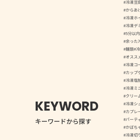
冷凍豆
からあ
冷凍ホ
冷凍デ
5分以内
余った
麺類
冷
オスス
冷凍コ
カップ
冷凍塩
冷凍ミ
クリー
KEYWORD
冷凍シ
カプレ
パーテ
キーワードから探す
かぼち
冷凍切