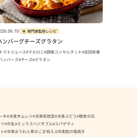
専門家監修レシピ
026.06.10
ハンバーグチーズグラタン
トマトジュース
マカロニ
調理コンサルタント
吉田奈美
ハンバーグ
チーズ
グラタン
ーキ
冷凍オムレツ
冷凍和惣菜
冷凍ぶどう
敬老の日
ッツ
牛乳
ミックスベジタブル
スパゲティ
ート
冷凍ほうれん草のごま和え.
冷凍鮭の塩焼き