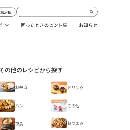
広報活動
ピ
困ったときのヒント集
お知らせ
その他のレシピから探す
お弁当
ドリンク
パン
その他
おつまみ
夜食