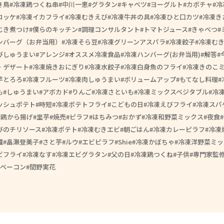
き鳥
冷凍鶏つくね串
中川一恵
グラタン
キャベツ
ヨーグルト
カボチャ
冷
ロッケ
冷凍イカフライ
冷凍むきえび
冷凍牛丼の具
冷凍ひと口カツ
冷凍き
じき煮つけ
僕らのキッチン
調理コンサルタント
トマトジュース
きゃべつ
ンバーグ（お弁当用）
冷凍そら豆
冷凍グリーンアスパラ
冷凍餃子
冷凍む
びしゅうまい
アレンジ
オススメ冷凍食品
冷凍ハンバーグ(お弁当用)
解答
・デザート
冷凍焼きおにぎり
冷凍水餃子
冷凍白身魚のフライ
冷凍きのこ
芋とろろ
冷凍フルーツ
冷凍肉しゅうまい
ボリュームアップ
もてなし料理
も
しゅうまい
アボカド
りんご
冷凍さといも
冷凍ミックスベジタブル
冷
ッシュポテト
時短
冷凍ポテトフライ
こどもの日
冷凍えびフライ
冷凍スパ
鶏から揚げ
里芋
焼売
ピラフ
はちみつ
おかず
冷凍和野菜ミックス
夜食
びのチリソース
冷凍ポテト
冷凍むきエビ
朝ごはん
冷凍カレーピラフ
冷凍
護
畠瀬登美子
さと芋
ルウ
エビピラフ
Shie
冷凍かぼちゃ
冷凍洋野菜ミッ
ビフライ
冷凍なす
冷凍エビグラタン
父の日
冷凍鶏つくね
子供
専門家監
ベーコン
間野実花