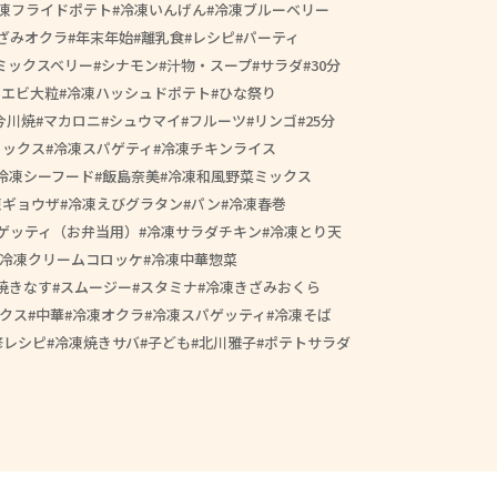
凍フライドポテト
冷凍いんげん
冷凍ブルーベリー
ざみオクラ
年末年始
離乳食
レシピ
パーティ
ミックスベリー
シナモン
汁物・スープ
サラダ
30分
きエビ大粒
冷凍ハッシュドポテト
ひな祭り
今川焼
マカロニ
シュウマイ
フルーツ
リンゴ
25分
ミックス
冷凍スパゲティ
冷凍チキンライス
冷凍シーフード
飯島奈美
冷凍和風野菜ミックス
凍ギョウザ
冷凍えびグラタン
パン
冷凍春巻
ゲッティ（お弁当用）
冷凍サラダチキン
冷凍とり天
冷凍クリームコロッケ
冷凍中華惣菜
焼きなす
スムージー
スタミナ
冷凍きざみおくら
クス
中華
冷凍オクラ
冷凍スパゲッティ
冷凍そば
修レシピ
冷凍焼きサバ
子ども
北川雅子
ポテトサラダ