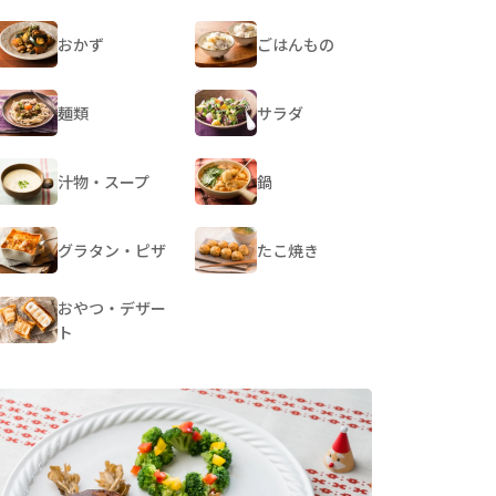
おかず
ごはんもの
麺類
サラダ
汁物・スープ
鍋
グラタン・ピザ
たこ焼き
おやつ・デザー
ト