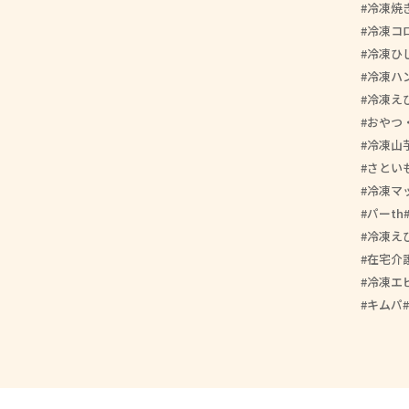
冷凍焼
冷凍コ
冷凍ひ
冷凍ハ
冷凍え
おやつ
冷凍山
さとい
冷凍マ
パーth
冷凍え
在宅介
冷凍エ
キムパ