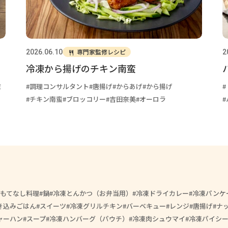
専門家監修レシピ
2026.06.10
2
冷凍から揚げのチキン南蛮
ミ
調理コンサルタント
唐揚げ
からあげ
から揚げ
チキン南蛮
ブロッコリー
吉田奈美
オーロラ
もてなし料理
鍋
冷凍とんかつ（お弁当用）
冷凍ドライカレー
冷凍パンケ
き込みごはん
スイーツ
冷凍グリルチキン
バーベキュー
レンジ
唐揚げ
ナ
ャーハン
スープ
冷凍ハンバーグ（パウチ）
冷凍肉シュウマイ
冷凍パイシ