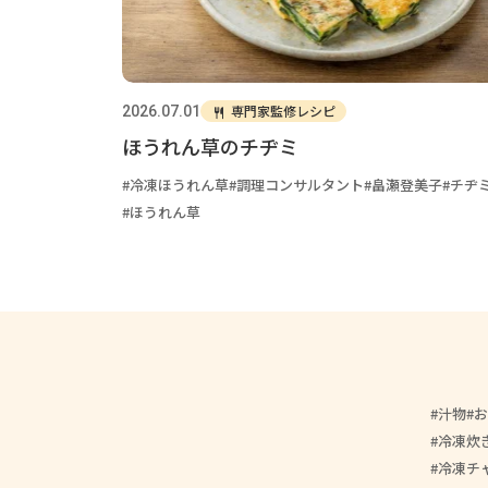
専門家監修レシピ
2026.07.01
ほうれん草のチヂミ
冷凍ほうれん草
調理コンサルタント
畠瀬登美子
チヂ
ほうれん草
汁物
お
冷凍炊
冷凍チ