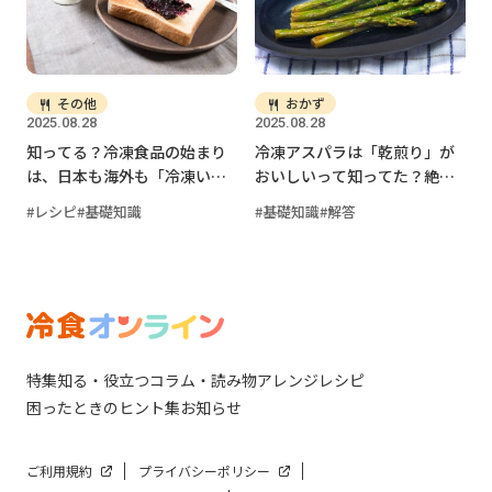
その他
おかず
2025.08.28
2025.08.28
知ってる？冷凍食品の始まり
冷凍アスパラは「乾煎り」が
は、日本も海外も「冷凍いち
おいしいって知ってた？絶品
ご」だった！
焼きマリネレシピ
レシピ
基礎知識
基礎知識
解答
特集
知る・役立つ
コラム・読み物
アレンジレシピ
困ったときのヒント集
お知らせ
ご利用規約
プライバシーポリシー