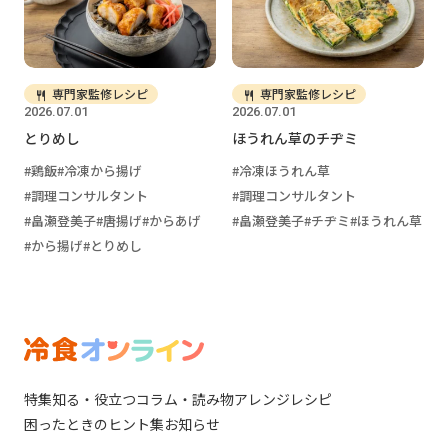
専門家監修レシピ
専門家監修レシピ
2026.07.01
2026.07.01
とりめし
ほうれん草のチヂミ
鶏飯
冷凍から揚げ
冷凍ほうれん草
調理コンサルタント
調理コンサルタント
畠瀬登美子
唐揚げ
からあげ
畠瀬登美子
チヂミ
ほうれん草
から揚げ
とりめし
特集
知る・役立つ
コラム・読み物
アレンジレシピ
困ったときのヒント集
お知らせ