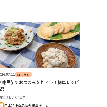
コラム
026.07.22
冷凍里芋でおつまみを作ろう！簡単レシピ
7選
冷凍さといも
里芋
日本冷凍食品協会 編集チーム