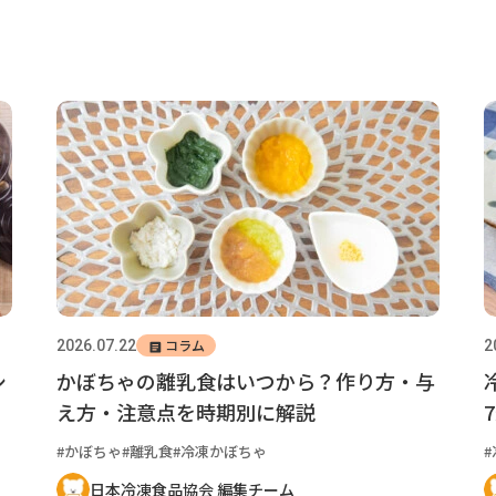
コラム
2026.07.22
2
シ
かぼちゃの離乳食はいつから？作り方・与
え方・注意点を時期別に解説
かぼちゃ
離乳食
冷凍かぼちゃ
日本冷凍食品協会 編集チーム