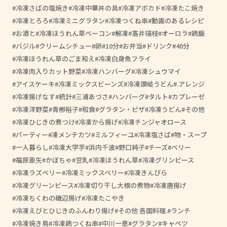
冷凍さばの塩焼き
冷凍中華丼の具
冷凍アボカド
冷凍たこ焼き
冷凍とろろ
冷凍ミニグラタン
冷凍つくね串
動画のあるレシピ
お酒と
冷凍ほうれん草ベーコン
解凍
髙井瑞枝
オーロラ
鶏飯
バジル
クリームシチュー
卵
10分
お弁当
ドリンク
40分
冷凍ほうれん草のごま和え
冷凍白身魚フライ
冷凍肉入りカット野菜
冷凍ハンバーグ
冷凍シュウマイ
アイスケーキ
冷凍ミックスビーンズ
冷凍讃岐うどん
.アレンジ
冷凍揚げなす
統計
三浦あづさ
ハンバーグ
タルト
カプレーゼ
冷凍洋野菜
青栁裕子
和食
グラタン・ピザ
冷凍うどん
その他
冷凍ひじきの煮つけ
冷凍から揚げ
冷凍チンジャオロース
パーティー
凍メンチカツ
ミルフィーユ
冷凍塩さば
物・スープ
一人暮らし
冷凍大学芋
浜内千波
野口純子
チーズ
ベリー
福原亜矢
かぼちゃ
豆乳
冷凍ほうれん草
冷凍グリンピース
冷凍ラズベリー
冷凍ミックスベリー
冷凍きんぴら
冷凍グリーンピース
冷凍切り干し大根の煮物
冷凍唐揚げ
冷凍ちくわの磯辺揚げ
冷凍たこやき
冷凍えびとひじきのふんわり揚げ
その他 各国料理.
ランチ
冷凍焼き鳥
冷凍鶏つくね串
中川一恵
グラタン
キャベツ