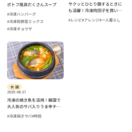
サクッとひとり鍋するときに
ポトフ風具だくさんスープ
も活躍！冷凍肉団子を買い置
冷凍ハンバーグ
きしておくと便利です
レシピ
アレンジ
一人暮らし
冷凍和野菜ミックス
冷凍ギョウザ
鍋
2025.08.27
冷凍の焼き魚を活用！韓国で
大人気のサバ入りうま辛チゲ
を作ろう
冷凍焼きサバ
時短