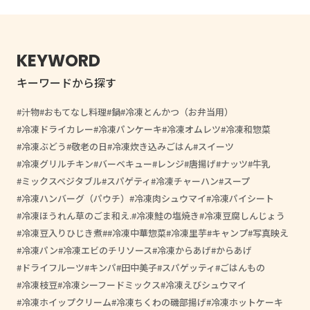
KEYWORD
キーワードから探す
汁物
おもてなし料理
鍋
冷凍とんかつ（お弁当用）
冷凍ドライカレー
冷凍パンケーキ
冷凍オムレツ
冷凍和惣菜
冷凍ぶどう
敬老の日
冷凍炊き込みごはん
スイーツ
冷凍グリルチキン
バーベキュー
レンジ
唐揚げ
ナッツ
牛乳
ミックスベジタブル
スパゲティ
冷凍チャーハン
スープ
冷凍ハンバーグ（パウチ）
冷凍肉シュウマイ
冷凍パイシート
冷凍ほうれん草のごま和え.
冷凍鮭の塩焼き
冷凍豆腐しんじょう
冷凍豆入りひじき煮
#冷凍中華惣菜
冷凍里芋
キャンプ
写真映え
冷凍パン
冷凍エビのチリソース
冷凍からあげ
からあげ
ドライフルーツ
キンパ
田中美子
スパゲッティ
ごはんもの
冷凍枝豆
冷凍シーフードミックス
冷凍えびシュウマイ
冷凍ホイップクリーム
冷凍ちくわの磯部揚げ
冷凍ホットケーキ