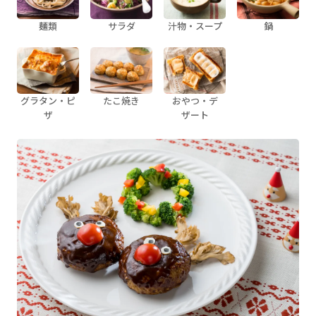
麺類
サラダ
汁物・スープ
鍋
グラタン・ピ
たこ焼き
おやつ・デ
ザ
ザート