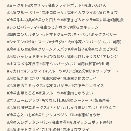
ヨーグルト
カボチャ
冷凍フライドポテト
冷凍いんげん
冷凍ブルーベリー
冷凍コロッケ
冷凍イカフライ
冷凍むきえび
冷凍牛丼の具
冷凍ひと口カツ
冷凍きざみオクラ
年末年始
離乳食
レシピ
パーティ
冷凍ひじき煮つけ
僕らのキッチン
調理コンサルタント
トマトジュース
きゃべつ
ミックスベリー
シナモン
汁物・スープ
サラダ
30分
冷凍ハンバーグ（お弁当用）
冷凍そら豆
冷凍グリーンアスパラ
冷凍餃子
冷凍むきエビ大粒
冷凍ハッシュドポテト
ひな祭り
冷凍えびしゅうまい
アレンジ
オススメ冷凍食品
冷凍ハンバーグ(お弁当用)
解答
今川焼
マカロニ
シュウマイ
フルーツ
リンゴ
25分
おやつ・デザート
冷凍焼きおにぎり
冷凍水餃子
冷凍白身魚のフライ
冷凍きのこミックス
冷凍スパゲティ
冷凍チキンライス
冷凍山芋とろろ
冷凍フルーツ
冷凍肉しゅうまい
ボリュームアップ
もてなし料理
冷凍シーフード
飯島奈美
冷凍和風野菜ミックス
さといも
しゅうまい
アボカド
りんご
冷凍さといも
冷凍ミックスベジタブル
冷凍ギョウザ
冷凍えびグラタン
パン
冷凍春巻
冷凍マッシュポテト
時短
冷凍ポテトフライ
こどもの日
冷凍えびフライ