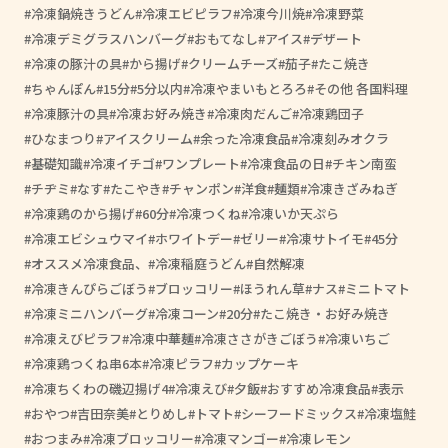
冷凍鍋焼きうどん
冷凍エビピラフ
冷凍今川焼
冷凍野菜
冷凍デミグラスハンバーグ
おもてなし
アイス
デザート
冷凍の豚汁の具
から揚げ
クリームチーズ
茄子
たこ焼き
ちゃんぽん
15分
5分以内
冷凍やまいもとろろ
その他 各国料理
冷凍豚汁の具
冷凍お好み焼き
冷凍肉だんご
冷凍鶏団子
ひなまつり
アイスクリーム
余った冷凍食品
冷凍刻みオクラ
基礎知識
冷凍イチゴ
ワンプレート
冷凍食品の日
チキン南蛮
チヂミ
なす
たこやき
チャンポン
洋食
麺類
冷凍きざみねぎ
冷凍鶏のから揚げ
60分
冷凍つくね
冷凍いか天ぷら
冷凍エビシュウマイ
ホワイトデー
ゼリー
冷凍サトイモ
45分
オススメ冷凍食品、
冷凍稲庭うどん
自然解凍
冷凍きんぴらごぼう
ブロッコリー
ほうれん草
ナス
ミニトマト
冷凍ミニハンバーグ
冷凍コーン
20分
たこ焼き・お好み焼き
冷凍えびピラフ
冷凍中華麺
冷凍ささがきごぼう
冷凍いちご
冷凍鶏つくね串6本
冷凍ピラフ
カップケーキ
冷凍ちくわの磯辺揚げ4
冷凍えび
夕飯
おすすめ冷凍食品
表示
おやつ
吉田奈美
とりめし
トマト
シーフードミックス
冷凍塩鮭
おつまみ
冷凍ブロッコリー
冷凍マンゴー
冷凍レモン