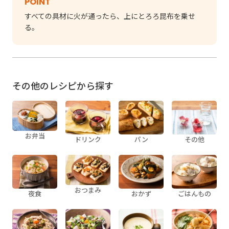
POINT
すべての具材に火が通ったら、上にとろろ昆布を乗せ
る。
その他のレシピから探す
お弁当
ドリンク
パン
その他
おつまみ
夜食
おかず
ごはんもの