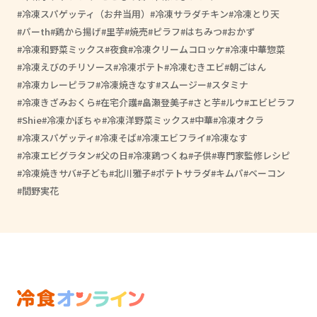
冷凍スパゲッティ（お弁当用）
冷凍サラダチキン
冷凍とり天
パーth
鶏から揚げ
里芋
焼売
ピラフ
はちみつ
おかず
冷凍和野菜ミックス
夜食
冷凍クリームコロッケ
冷凍中華惣菜
冷凍えびのチリソース
冷凍ポテト
冷凍むきエビ
朝ごはん
冷凍カレーピラフ
冷凍焼きなす
スムージー
スタミナ
冷凍きざみおくら
在宅介護
畠瀬登美子
さと芋
ルウ
エビピラフ
Shie
冷凍かぼちゃ
冷凍洋野菜ミックス
中華
冷凍オクラ
冷凍スパゲッティ
冷凍そば
冷凍エビフライ
冷凍なす
冷凍エビグラタン
父の日
冷凍鶏つくね
子供
専門家監修レシピ
冷凍焼きサバ
子ども
北川雅子
ポテトサラダ
キムパ
ベーコン
間野実花