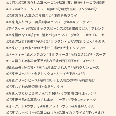
お酒と
冷凍ほうれん草ベーコン
解凍
髙井瑞枝
オーロラ
鶏飯
バジル
クリームシチュー
卵
10分
お弁当
ドリンク
40分
冷凍ほうれん草のごま和え
冷凍白身魚フライ
冷凍肉入りカット野菜
冷凍ハンバーグ
冷凍シュウマイ
アイスケーキ
冷凍ミックスビーンズ
冷凍讃岐うどん
.アレンジ
冷凍揚げなす
統計
三浦あづさ
ハンバーグ
タルト
カプレーゼ
冷凍洋野菜
青栁裕子
和食
グラタン・ピザ
冷凍うどん
その他
冷凍ひじきの煮つけ
冷凍から揚げ
冷凍チンジャオロース
パーティー
凍メンチカツ
ミルフィーユ
冷凍塩さば
物・スープ
一人暮らし
冷凍大学芋
浜内千波
野口純子
チーズ
ベリー
福原亜矢
かぼちゃ
豆乳
冷凍ほうれん草
冷凍グリンピース
冷凍ラズベリー
冷凍ミックスベリー
冷凍きんぴら
冷凍グリーンピース
冷凍切り干し大根の煮物
冷凍唐揚げ
冷凍ちくわの磯辺揚げ
冷凍たこやき
冷凍えびとひじきのふんわり揚げ
その他 各国料理.
ランチ
冷凍焼き鳥
冷凍鶏つくね串
中川一恵
グラタン
キャベツ
ヨーグルト
カボチャ
冷凍フライドポテト
冷凍いんげん
冷凍ブルーベリー
冷凍コロッケ
冷凍イカフライ
冷凍むきえび