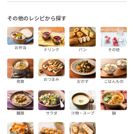
その他のレシピから探す
お弁当
ドリンク
パン
その他
おつまみ
夜食
おかず
ごはんもの
麺類
サラダ
汁物・スープ
鍋