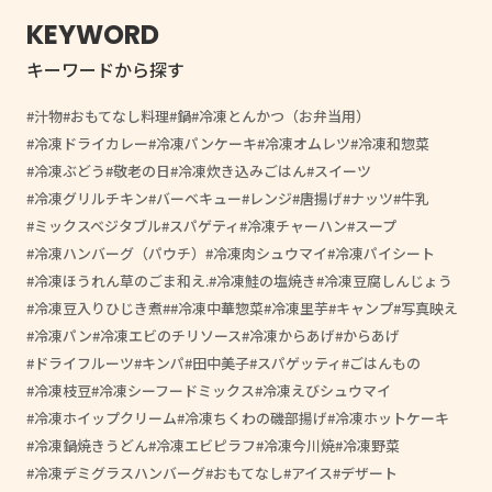
KEYWORD
キーワードから探す
汁物
おもてなし料理
鍋
冷凍とんかつ（お弁当用）
冷凍ドライカレー
冷凍パンケーキ
冷凍オムレツ
冷凍和惣菜
冷凍ぶどう
敬老の日
冷凍炊き込みごはん
スイーツ
冷凍グリルチキン
バーベキュー
レンジ
唐揚げ
ナッツ
牛乳
ミックスベジタブル
スパゲティ
冷凍チャーハン
スープ
冷凍ハンバーグ（パウチ）
冷凍肉シュウマイ
冷凍パイシート
冷凍ほうれん草のごま和え.
冷凍鮭の塩焼き
冷凍豆腐しんじょう
冷凍豆入りひじき煮
#冷凍中華惣菜
冷凍里芋
キャンプ
写真映え
冷凍パン
冷凍エビのチリソース
冷凍からあげ
からあげ
ドライフルーツ
キンパ
田中美子
スパゲッティ
ごはんもの
冷凍枝豆
冷凍シーフードミックス
冷凍えびシュウマイ
冷凍ホイップクリーム
冷凍ちくわの磯部揚げ
冷凍ホットケーキ
冷凍鍋焼きうどん
冷凍エビピラフ
冷凍今川焼
冷凍野菜
冷凍デミグラスハンバーグ
おもてなし
アイス
デザート