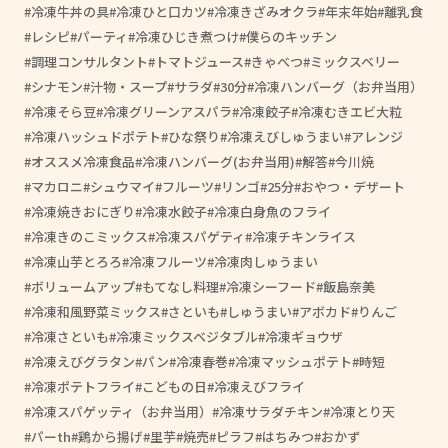
冷凍牛丼の具
冷凍ひと口カツ
冷凍きざみオクラ
年末年始
離乳食
レシピ
パーティ
冷凍ひじき煮つけ
僕らのキッチン
調理コンサルタント
トマトジュース
きゃべつ
ミックスベリー
シナモン
汁物・スープ
サラダ
30分
冷凍ハンバーグ（お弁当用）
冷凍そら豆
冷凍グリーンアスパラ
冷凍餃子
冷凍むきエビ大粒
冷凍ハッシュドポテト
ひな祭り
冷凍えびしゅうまい
アレンジ
オススメ冷凍食品
冷凍ハンバーグ(お弁当用)
解答
今川焼
マカロニ
シュウマイ
フルーツ
リンゴ
25分
おやつ・デザート
冷凍焼きおにぎり
冷凍水餃子
冷凍白身魚のフライ
冷凍きのこミックス
冷凍スパゲティ
冷凍チキンライス
冷凍山芋とろろ
冷凍フルーツ
冷凍肉しゅうまい
ボリュームアップ
もてなし料理
冷凍シーフード
飯島奈美
冷凍和風野菜ミックス
さといも
しゅうまい
アボカド
りんご
冷凍さといも
冷凍ミックスベジタブル
冷凍ギョウザ
冷凍えびグラタン
パン
冷凍春巻
冷凍マッシュポテト
時短
冷凍ポテトフライ
こどもの日
冷凍えびフライ
冷凍スパゲッティ（お弁当用）
冷凍サラダチキン
冷凍とり天
パーth
鶏から揚げ
里芋
焼売
ピラフ
はちみつ
おかず