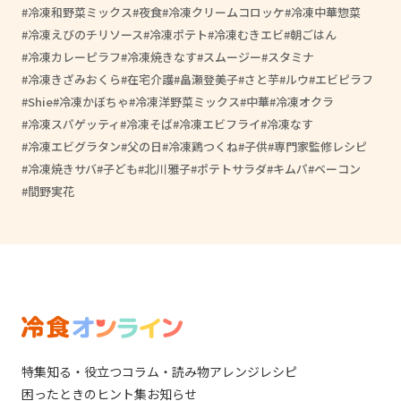
冷凍和野菜ミックス
夜食
冷凍クリームコロッケ
冷凍中華惣菜
冷凍えびのチリソース
冷凍ポテト
冷凍むきエビ
朝ごはん
冷凍カレーピラフ
冷凍焼きなす
スムージー
スタミナ
冷凍きざみおくら
在宅介護
畠瀬登美子
さと芋
ルウ
エビピラフ
Shie
冷凍かぼちゃ
冷凍洋野菜ミックス
中華
冷凍オクラ
冷凍スパゲッティ
冷凍そば
冷凍エビフライ
冷凍なす
冷凍エビグラタン
父の日
冷凍鶏つくね
子供
専門家監修レシピ
冷凍焼きサバ
子ども
北川雅子
ポテトサラダ
キムパ
ベーコン
間野実花
特集
知る・役立つ
コラム・読み物
アレンジレシピ
困ったときのヒント集
お知らせ