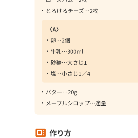
とろけるチーズ
2枚
〈A〉
卵
2個
牛乳
300ml
砂糖
大さじ1
塩
小さじ1／4
バター
20g
メープルシロップ
適量
作り方