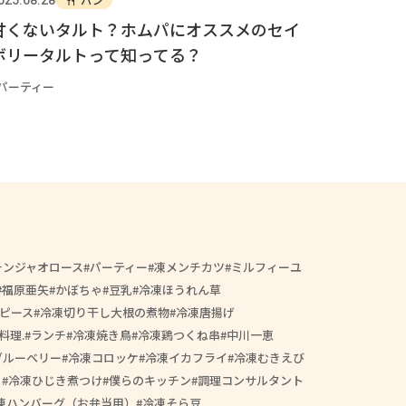
甘くないタルト？ホムパにオススメのセイ
ボリータルトって知ってる？
パーティー
チンジャオロース
パーティー
凍メンチカツ
ミルフィーユ
福原亜矢
かぼちゃ
豆乳
冷凍ほうれん草
ピース
冷凍切り干し大根の煮物
冷凍唐揚げ
料理.
ランチ
冷凍焼き鳥
冷凍鶏つくね串
中川一恵
ブルーベリー
冷凍コロッケ
冷凍イカフライ
冷凍むきえび
ィ
冷凍ひじき煮つけ
僕らのキッチン
調理コンサルタント
凍ハンバーグ（お弁当用）
冷凍そら豆