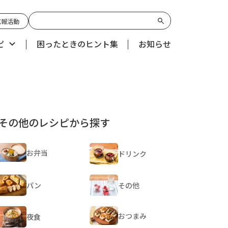
広報活動
ピ
困ったときのヒント集
お知らせ
その他のレシピから探す
お弁当
ドリンク
パン
その他
おつまみ
夜食