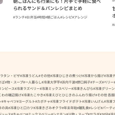
朝ごはんにも行楽にも！片手で手軽に食べ
られるサンド＆パンレシピまとめ
ランチ
お弁当
時短
朝ごはん
レシピ
アレンジ
ラタン・ピザ
冷凍うどん
その他
冷凍ひじきの煮つけ
冷凍から揚げ
冷凍
さば
物・スープ
一人暮らし
冷凍大学芋
浜内千波
野口純子
チーズ
ベリー
リンピース
冷凍ラズベリー
冷凍ミックスベリー
冷凍きんぴら
冷凍グリーン
くわの磯辺揚げ
冷凍たこやき
冷凍えびとひじきのふんわり揚げ
その他 各国
ン
キャベツ
ヨーグルト
カボチャ
冷凍フライドポテト
冷凍いんげん
冷凍
丼の具
冷凍ひと口カツ
冷凍きざみオクラ
年末年始
離乳食
レシピ
パーテ
ジュース
きゃべつ
ミックスベリー
シナモン
汁物・スープ
サラダ
30分
冷