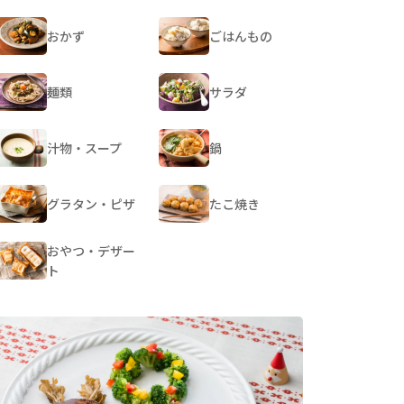
おかず
ごはんもの
麺類
サラダ
汁物・スープ
鍋
グラタン・ピザ
たこ焼き
おやつ・デザー
ト