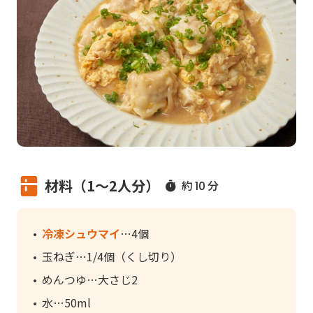
材料（1～2人分）
約
分
10
冷凍シュウマイ
4個
玉ねぎ
1/4個（くし切り）
めんつゆ
大さじ2
水
50ml