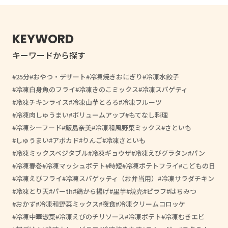
KEYWORD
キーワードから探す
25分
おやつ・デザート
冷凍焼きおにぎり
冷凍水餃子
冷凍白身魚のフライ
冷凍きのこミックス
冷凍スパゲティ
冷凍チキンライス
冷凍山芋とろろ
冷凍フルーツ
冷凍肉しゅうまい
ボリュームアップ
もてなし料理
冷凍シーフード
飯島奈美
冷凍和風野菜ミックス
さといも
しゅうまい
アボカド
りんご
冷凍さといも
冷凍ミックスベジタブル
冷凍ギョウザ
冷凍えびグラタン
パン
冷凍春巻
冷凍マッシュポテト
時短
冷凍ポテトフライ
こどもの日
冷凍えびフライ
冷凍スパゲッティ（お弁当用）
冷凍サラダチキン
冷凍とり天
パーth
鶏から揚げ
里芋
焼売
ピラフ
はちみつ
おかず
冷凍和野菜ミックス
夜食
冷凍クリームコロッケ
冷凍中華惣菜
冷凍えびのチリソース
冷凍ポテト
冷凍むきエビ