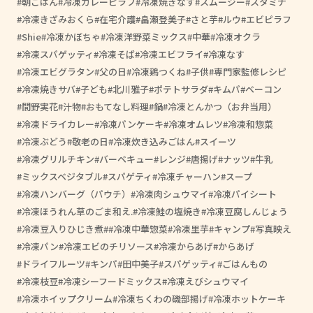
朝ごはん
冷凍カレーピラフ
冷凍焼きなす
スムージー
スタミナ
冷凍きざみおくら
在宅介護
畠瀬登美子
さと芋
ルウ
エビピラフ
Shie
冷凍かぼちゃ
冷凍洋野菜ミックス
中華
冷凍オクラ
冷凍スパゲッティ
冷凍そば
冷凍エビフライ
冷凍なす
冷凍エビグラタン
父の日
冷凍鶏つくね
子供
専門家監修レシピ
冷凍焼きサバ
子ども
北川雅子
ポテトサラダ
キムパ
ベーコン
間野実花
汁物
おもてなし料理
鍋
冷凍とんかつ（お弁当用）
冷凍ドライカレー
冷凍パンケーキ
冷凍オムレツ
冷凍和惣菜
冷凍ぶどう
敬老の日
冷凍炊き込みごはん
スイーツ
冷凍グリルチキン
バーベキュー
レンジ
唐揚げ
ナッツ
牛乳
ミックスベジタブル
スパゲティ
冷凍チャーハン
スープ
冷凍ハンバーグ（パウチ）
冷凍肉シュウマイ
冷凍パイシート
冷凍ほうれん草のごま和え.
冷凍鮭の塩焼き
冷凍豆腐しんじょう
冷凍豆入りひじき煮
#冷凍中華惣菜
冷凍里芋
キャンプ
写真映え
冷凍パン
冷凍エビのチリソース
冷凍からあげ
からあげ
ドライフルーツ
キンパ
田中美子
スパゲッティ
ごはんもの
冷凍枝豆
冷凍シーフードミックス
冷凍えびシュウマイ
冷凍ホイップクリーム
冷凍ちくわの磯部揚げ
冷凍ホットケーキ