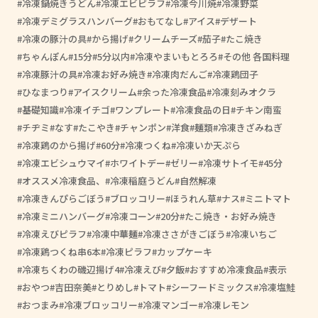
冷凍鍋焼きうどん
冷凍エビピラフ
冷凍今川焼
冷凍野菜
冷凍デミグラスハンバーグ
おもてなし
アイス
デザート
冷凍の豚汁の具
から揚げ
クリームチーズ
茄子
たこ焼き
ちゃんぽん
15分
5分以内
冷凍やまいもとろろ
その他 各国料理
冷凍豚汁の具
冷凍お好み焼き
冷凍肉だんご
冷凍鶏団子
ひなまつり
アイスクリーム
余った冷凍食品
冷凍刻みオクラ
基礎知識
冷凍イチゴ
ワンプレート
冷凍食品の日
チキン南蛮
チヂミ
なす
たこやき
チャンポン
洋食
麺類
冷凍きざみねぎ
冷凍鶏のから揚げ
60分
冷凍つくね
冷凍いか天ぷら
冷凍エビシュウマイ
ホワイトデー
ゼリー
冷凍サトイモ
45分
オススメ冷凍食品、
冷凍稲庭うどん
自然解凍
冷凍きんぴらごぼう
ブロッコリー
ほうれん草
ナス
ミニトマト
冷凍ミニハンバーグ
冷凍コーン
20分
たこ焼き・お好み焼き
冷凍えびピラフ
冷凍中華麺
冷凍ささがきごぼう
冷凍いちご
冷凍鶏つくね串6本
冷凍ピラフ
カップケーキ
冷凍ちくわの磯辺揚げ4
冷凍えび
夕飯
おすすめ冷凍食品
表示
おやつ
吉田奈美
とりめし
トマト
シーフードミックス
冷凍塩鮭
おつまみ
冷凍ブロッコリー
冷凍マンゴー
冷凍レモン