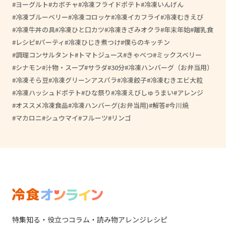
ヨーグルト
カボチャ
冷凍フライドポテト
冷凍いんげん
冷凍ブルーベリー
冷凍コロッケ
冷凍イカフライ
冷凍むきえび
冷凍牛丼の具
冷凍ひと口カツ
冷凍きざみオクラ
年末年始
離乳食
レシピ
パーティ
冷凍ひじき煮つけ
僕らのキッチン
調理コンサルタント
トマトジュース
きゃべつ
ミックスベリー
シナモン
汁物・スープ
サラダ
30分
冷凍ハンバーグ（お弁当用）
冷凍そら豆
冷凍グリーンアスパラ
冷凍餃子
冷凍むきエビ大粒
冷凍ハッシュドポテト
ひな祭り
冷凍えびしゅうまい
アレンジ
オススメ冷凍食品
冷凍ハンバーグ(お弁当用)
解答
今川焼
マカロニ
シュウマイ
フルーツ
リンゴ
特集
知る・役立つ
コラム・読み物
アレンジレシピ