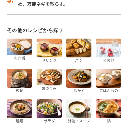
め、万能ネギを散らす。
その他のレシピから探す
お弁当
ドリンク
パン
その他
おつまみ
夜食
おかず
ごはんもの
麺類
サラダ
汁物・スープ
鍋