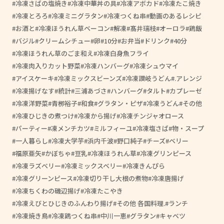
冷凍さばの塩焼き
冷凍中華丼の具
冷凍アボカド
冷凍たこ焼き
冷凍とろろ
冷凍ミニグラタン
冷凍つくね串
動画のあるレシピ
お酒と
冷凍ほうれん草ベーコン
解凍
髙井瑞枝
オーロラ
鶏飯
バジル
クリームシチュー
卵
10分
お弁当
ドリンク
40分
冷凍ほうれん草のごま和え
冷凍白身魚フライ
冷凍肉入りカット野菜
冷凍ハンバーグ
冷凍シュウマイ
アイスケーキ
冷凍ミックスビーンズ
冷凍讃岐うどん
.アレンジ
冷凍揚げなす
統計
三浦あづさ
ハンバーグ
タルト
カプレーゼ
冷凍洋野菜
青栁裕子
和食
グラタン・ピザ
冷凍うどん
その他
冷凍ひじきの煮つけ
冷凍から揚げ
冷凍チンジャオロース
パーティー
凍メンチカツ
ミルフィーユ
冷凍塩さば
物・スープ
一人暮らし
冷凍大学芋
浜内千波
野口純子
チーズ
ベリー
福原亜矢
かぼちゃ
豆乳
冷凍ほうれん草
冷凍グリンピース
冷凍ラズベリー
冷凍ミックスベリー
冷凍きんぴら
冷凍グリーンピース
冷凍切り干し大根の煮物
冷凍唐揚げ
冷凍ちくわの磯辺揚げ
冷凍たこやき
冷凍えびとひじきのふんわり揚げ
その他 各国料理.
ランチ
冷凍焼き鳥
冷凍鶏つくね串
中川一恵
グラタン
キャベツ