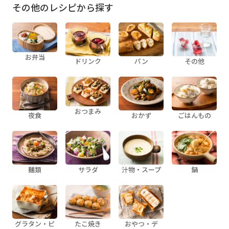
その他のレシピから探す
お弁当
ドリンク
パン
その他
おつまみ
夜食
おかず
ごはんもの
麺類
サラダ
汁物・スープ
鍋
グラタン・ピ
たこ焼き
おやつ・デ