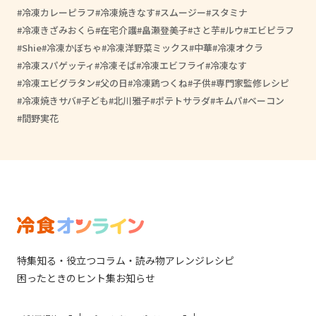
冷凍カレーピラフ
冷凍焼きなす
スムージー
スタミナ
冷凍きざみおくら
在宅介護
畠瀬登美子
さと芋
ルウ
エビピラフ
Shie
冷凍かぼちゃ
冷凍洋野菜ミックス
中華
冷凍オクラ
冷凍スパゲッティ
冷凍そば
冷凍エビフライ
冷凍なす
冷凍エビグラタン
父の日
冷凍鶏つくね
子供
専門家監修レシピ
冷凍焼きサバ
子ども
北川雅子
ポテトサラダ
キムパ
ベーコン
間野実花
特集
知る・役立つ
コラム・読み物
アレンジレシピ
困ったときのヒント集
お知らせ