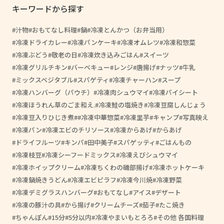
キーワードから探す
汁物
おもてなし料理
鍋
冷凍とんかつ（お弁当用）
冷凍ドライカレー
冷凍パンケーキ
冷凍オムレツ
冷凍和惣菜
冷凍ぶどう
敬老の日
冷凍炊き込みごはん
スイーツ
冷凍グリルチキン
バーベキュー
レンジ
唐揚げ
ナッツ
牛乳
ミックスベジタブル
スパゲティ
冷凍チャーハン
スープ
冷凍ハンバーグ（パウチ）
冷凍肉シュウマイ
冷凍パイシート
冷凍ほうれん草のごま和え.
冷凍鮭の塩焼き
冷凍豆腐しんじょう
冷凍豆入りひじき煮
#冷凍中華惣菜
冷凍里芋
キャンプ
写真映え
冷凍パン
冷凍エビのチリソース
冷凍からあげ
からあげ
ドライフルーツ
キンパ
田中美子
スパゲッティ
ごはんもの
冷凍枝豆
冷凍シーフードミックス
冷凍えびシュウマイ
冷凍ホイップクリーム
冷凍ちくわの磯部揚げ
冷凍ホットケーキ
冷凍鍋焼きうどん
冷凍エビピラフ
冷凍今川焼
冷凍野菜
冷凍デミグラスハンバーグ
おもてなし
アイス
デザート
冷凍の豚汁の具
から揚げ
クリームチーズ
茄子
たこ焼き
ちゃんぽん
15分
5分以内
冷凍やまいもとろろ
その他 各国料理