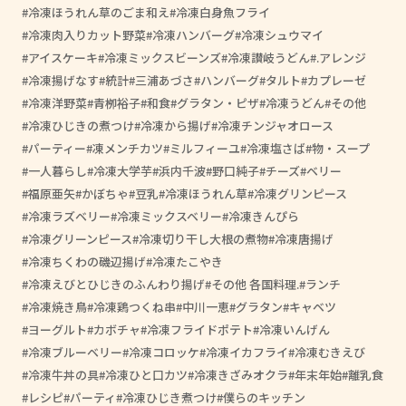
冷凍ほうれん草のごま和え
冷凍白身魚フライ
冷凍肉入りカット野菜
冷凍ハンバーグ
冷凍シュウマイ
アイスケーキ
冷凍ミックスビーンズ
冷凍讃岐うどん
.アレンジ
冷凍揚げなす
統計
三浦あづさ
ハンバーグ
タルト
カプレーゼ
冷凍洋野菜
青栁裕子
和食
グラタン・ピザ
冷凍うどん
その他
冷凍ひじきの煮つけ
冷凍から揚げ
冷凍チンジャオロース
パーティー
凍メンチカツ
ミルフィーユ
冷凍塩さば
物・スープ
一人暮らし
冷凍大学芋
浜内千波
野口純子
チーズ
ベリー
福原亜矢
かぼちゃ
豆乳
冷凍ほうれん草
冷凍グリンピース
冷凍ラズベリー
冷凍ミックスベリー
冷凍きんぴら
冷凍グリーンピース
冷凍切り干し大根の煮物
冷凍唐揚げ
冷凍ちくわの磯辺揚げ
冷凍たこやき
冷凍えびとひじきのふんわり揚げ
その他 各国料理.
ランチ
冷凍焼き鳥
冷凍鶏つくね串
中川一恵
グラタン
キャベツ
ヨーグルト
カボチャ
冷凍フライドポテト
冷凍いんげん
冷凍ブルーベリー
冷凍コロッケ
冷凍イカフライ
冷凍むきえび
冷凍牛丼の具
冷凍ひと口カツ
冷凍きざみオクラ
年末年始
離乳食
レシピ
パーティ
冷凍ひじき煮つけ
僕らのキッチン