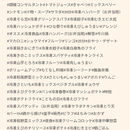
調理コンサルタント
トマトジュース
きゃべつ
ミックスベリー
シナモン
汁物・スープ
サラダ
30分
冷凍ハンバーグ（お弁当用）
冷凍そら豆
冷凍グリーンアスパラ
冷凍餃子
冷凍むきエビ大粒
冷凍ハッシュドポテト
ひな祭り
冷凍えびしゅうまい
アレンジ
オススメ冷凍食品
冷凍ハンバーグ(お弁当用)
解答
今川焼
マカロニ
シュウマイ
フルーツ
リンゴ
25分
おやつ・デザート
冷凍焼きおにぎり
冷凍水餃子
冷凍白身魚のフライ
冷凍きのこミックス
冷凍スパゲティ
冷凍チキンライス
冷凍山芋とろろ
冷凍フルーツ
冷凍肉しゅうまい
ボリュームアップ
もてなし料理
冷凍シーフード
飯島奈美
冷凍和風野菜ミックス
さといも
しゅうまい
アボカド
りんご
冷凍さといも
冷凍ミックスベジタブル
冷凍ギョウザ
冷凍えびグラタン
パン
冷凍春巻
冷凍マッシュポテト
時短
冷凍ポテトフライ
こどもの日
冷凍えびフライ
冷凍スパゲッティ（お弁当用）
冷凍サラダチキン
冷凍とり天
パーth
鶏から揚げ
里芋
焼売
ピラフ
はちみつ
おかず
冷凍和野菜ミックス
夜食
冷凍クリームコロッケ
冷凍中華惣菜
冷凍えびのチリソース
冷凍ポテト
冷凍むきエビ
朝ごはん