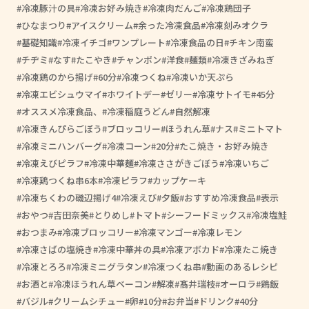
冷凍豚汁の具
冷凍お好み焼き
冷凍肉だんご
冷凍鶏団子
ひなまつり
アイスクリーム
余った冷凍食品
冷凍刻みオクラ
基礎知識
冷凍イチゴ
ワンプレート
冷凍食品の日
チキン南蛮
チヂミ
なす
たこやき
チャンポン
洋食
麺類
冷凍きざみねぎ
冷凍鶏のから揚げ
60分
冷凍つくね
冷凍いか天ぷら
冷凍エビシュウマイ
ホワイトデー
ゼリー
冷凍サトイモ
45分
オススメ冷凍食品、
冷凍稲庭うどん
自然解凍
冷凍きんぴらごぼう
ブロッコリー
ほうれん草
ナス
ミニトマト
冷凍ミニハンバーグ
冷凍コーン
20分
たこ焼き・お好み焼き
冷凍えびピラフ
冷凍中華麺
冷凍ささがきごぼう
冷凍いちご
冷凍鶏つくね串6本
冷凍ピラフ
カップケーキ
冷凍ちくわの磯辺揚げ4
冷凍えび
夕飯
おすすめ冷凍食品
表示
おやつ
吉田奈美
とりめし
トマト
シーフードミックス
冷凍塩鮭
おつまみ
冷凍ブロッコリー
冷凍マンゴー
冷凍レモン
冷凍さばの塩焼き
冷凍中華丼の具
冷凍アボカド
冷凍たこ焼き
冷凍とろろ
冷凍ミニグラタン
冷凍つくね串
動画のあるレシピ
お酒と
冷凍ほうれん草ベーコン
解凍
髙井瑞枝
オーロラ
鶏飯
バジル
クリームシチュー
卵
10分
お弁当
ドリンク
40分