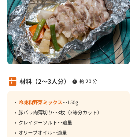
材料（2～3人分）
約
分
20
冷凍和野菜ミックス
150g
豚バラ肉薄切り
3枚（3等分カット）
クレイジーソルト
適量
オリーブオイル
適量