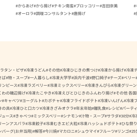
からあげ
から揚げ
チキン南蛮
ブロッコリー
吉田奈美
オーロラ
調理コンサルタント
唐揚げ
ラタン・ピザ
冷凍うどん
その他
冷凍ひじきの煮つけ
冷凍から揚げ
冷凍
さば
物・スープ
一人暮らし
冷凍大学芋
浜内千波
野口純子
チーズ
ベリー
リンピース
冷凍ラズベリー
冷凍ミックスベリー
冷凍きんぴら
冷凍グリーン
くわの磯辺揚げ
冷凍たこやき
冷凍えびとひじきのふんわり揚げ
その他 各国
ン
キャベツ
ヨーグルト
カボチャ
冷凍フライドポテト
冷凍いんげん
冷凍
丼の具
冷凍ひと口カツ
冷凍きざみオクラ
年末年始
離乳食
レシピ
パーテ
ジュース
きゃべつ
ミックスベリー
シナモン
汁物・スープ
サラダ
30分
冷
リーンアスパラ
冷凍餃子
冷凍むきエビ大粒
冷凍ハッシュドポテト
ひな祭
ンバーグ(お弁当用)
解答
今川焼
マカロニ
シュウマイ
フルーツ
リンゴ
25