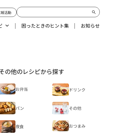
広報活動
ピ
困ったときのヒント集
お知らせ
その他のレシピから探す
お弁当
ドリンク
パン
その他
おつまみ
夜食