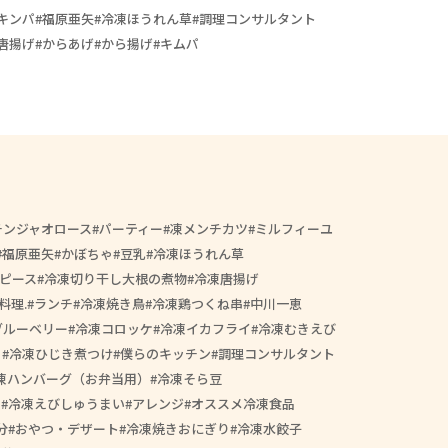
キンパ
福原亜矢
冷凍ほうれん草
調理コンサルタント
唐揚げ
からあげ
から揚げ
キムパ
チンジャオロース
パーティー
凍メンチカツ
ミルフィーユ
福原亜矢
かぼちゃ
豆乳
冷凍ほうれん草
ピース
冷凍切り干し大根の煮物
冷凍唐揚げ
料理.
ランチ
冷凍焼き鳥
冷凍鶏つくね串
中川一恵
ブルーベリー
冷凍コロッケ
冷凍イカフライ
冷凍むきえび
ィ
冷凍ひじき煮つけ
僕らのキッチン
調理コンサルタント
凍ハンバーグ（お弁当用）
冷凍そら豆
り
冷凍えびしゅうまい
アレンジ
オススメ冷凍食品
分
おやつ・デザート
冷凍焼きおにぎり
冷凍水餃子