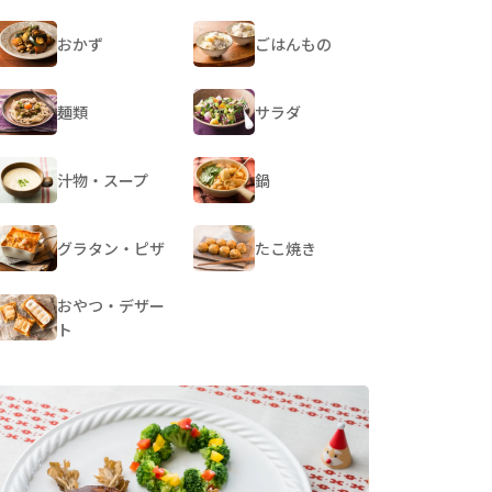
おかず
ごはんもの
麺類
サラダ
汁物・スープ
鍋
グラタン・ピザ
たこ焼き
おやつ・デザー
ト