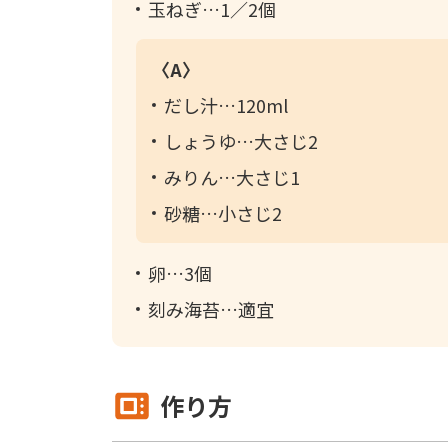
玉ねぎ
1／2個
〈A〉
だし汁
120ml
しょうゆ
大さじ2
みりん
大さじ1
砂糖
小さじ2
卵
3個
刻み海苔
適宜
作り方