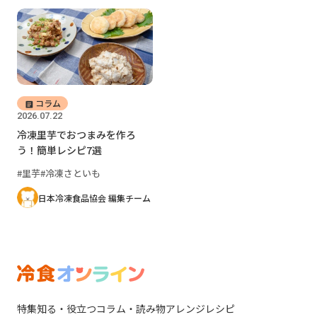
コラム
2026.07.22
冷凍里芋でおつまみを作ろ
う！簡単レシピ7選
里芋
冷凍さといも
日本冷凍食品協会 編集チーム
特集
知る・役立つ
コラム・読み物
アレンジレシピ