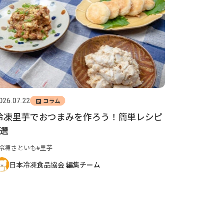
コラム
026.07.22
冷凍里芋でおつまみを作ろう！簡単レシピ
7選
冷凍さといも
里芋
日本冷凍食品協会 編集チーム