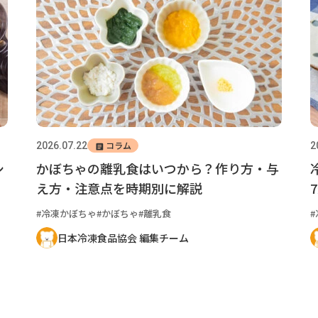
コラム
2026.07.22
2
シ
かぼちゃの離乳食はいつから？作り方・与
え方・注意点を時期別に解説
冷凍かぼちゃ
かぼちゃ
離乳食
日本冷凍食品協会 編集チーム