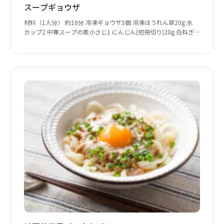
スープギョウザ
材料（1人分） 約10分 冷凍ギョウザ5個 冷凍ほうれん草20g 水
カップ2 中華スープの素小さじ1 にんじん(短冊切り)20g 白ねぎ
（細切り）10g ザーサイ（ひと口大）10g 塩、こしょう少量 作り
方 鍋に水と中華スープの素、にんじんを入れて火にかけ、沸騰し
たら凍ったままのギョウザを加えて煮る。 再度、沸騰したら凍っ
たままのほうれん草、ねぎとザーサイも加え、塩、こしょうで味
をととのえる。