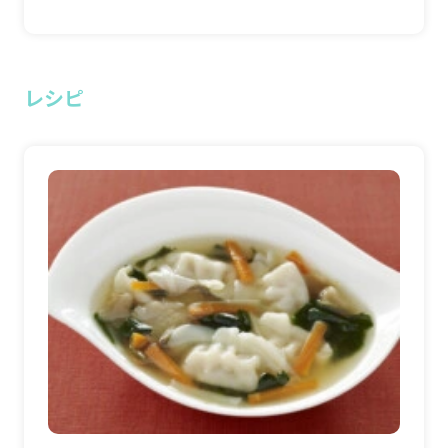
たメニューをご紹介。ふわふわ卵でとじるのでボリュームも満
点！ 男子のお夜食にピッタリです。 今回の具材のメインとなる
のが、冷凍食品の「牛すき煮」。カップに入ったすき煮を凍った
まま調理するので、調理時間はたったの５～６分。料理初心者に
も簡単な３ステップなので、このメニューをきっかけに台所に
レシピ
立ってみるのもオススメ！ だし汁を少なくして牛すき煮の卵と
じを作り、ご飯にかけて“牛丼風”にしても、また違った楽しみ方
ができますよ。 材料（1人分） 冷凍うどん1玉 冷凍牛すき煮2
カップ だし汁（薄め）300cc 卵（溶いておく）2個 作り方 鍋にだ
し汁を煮立たせ、冷凍牛すき煮を凍ったまま入れて温める。再び
煮立ったら卵を回し入れて、半熟の状態で火を止める。冷凍うど
んを袋の表示通りに湯通しし、冷水にさらしてからどんぶりに盛
り、汁をかける。 お弁当用おかずを具材として使うアイディアが
ワザアリ！ だし汁を煮立たせたところに、カップから取り出した
冷凍牛すき煮を、凍ったまま投入する。