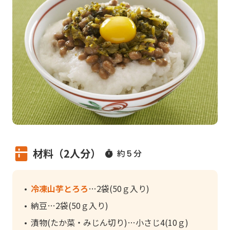
材料（2人分）
約
分
5
冷凍山芋とろろ
2袋(50ｇ入り)
納豆
2袋(50ｇ入り)
漬物(たか菜・みじん切り)
小さじ4(10ｇ)