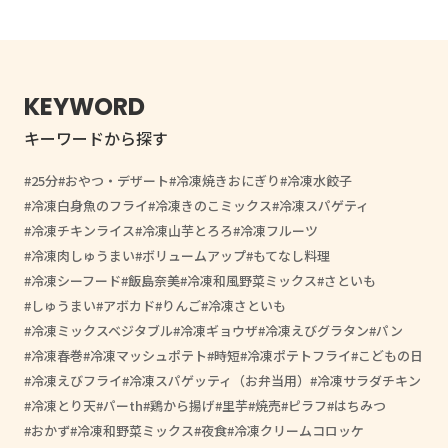
KEYWORD
キーワードから探す
25分
おやつ・デザート
冷凍焼きおにぎり
冷凍水餃子
冷凍白身魚のフライ
冷凍きのこミックス
冷凍スパゲティ
冷凍チキンライス
冷凍山芋とろろ
冷凍フルーツ
冷凍肉しゅうまい
ボリュームアップ
もてなし料理
冷凍シーフード
飯島奈美
冷凍和風野菜ミックス
さといも
しゅうまい
アボカド
りんご
冷凍さといも
冷凍ミックスベジタブル
冷凍ギョウザ
冷凍えびグラタン
パン
冷凍春巻
冷凍マッシュポテト
時短
冷凍ポテトフライ
こどもの日
冷凍えびフライ
冷凍スパゲッティ（お弁当用）
冷凍サラダチキン
冷凍とり天
パーth
鶏から揚げ
里芋
焼売
ピラフ
はちみつ
おかず
冷凍和野菜ミックス
夜食
冷凍クリームコロッケ