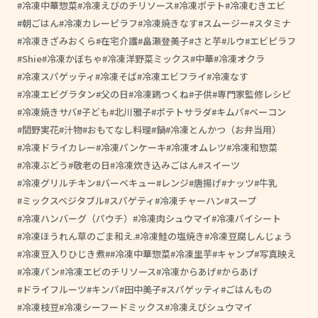
冷凍中華惣菜
冷凍えびのチリソース
冷凍ポテト
冷凍むきエビ
朝ごはん
冷凍カレーピラフ
冷凍焼きなす
スムージー
スタミナ
冷凍きざみおくら
在宅介護
畠瀬登美子
さと芋
ルウ
エビピラフ
Shie
冷凍かぼちゃ
冷凍洋野菜ミックス
中華
冷凍オクラ
冷凍スパゲッティ
冷凍そば
冷凍エビフライ
冷凍なす
冷凍エビグラタン
父の日
冷凍鶏つくね
子供
専門家監修レシピ
冷凍焼きサバ
子ども
北川雅子
ポテトサラダ
キムパ
ベーコン
間野実花
汁物
おもてなし料理
鍋
冷凍とんかつ（お弁当用）
冷凍ドライカレー
冷凍パンケーキ
冷凍オムレツ
冷凍和惣菜
冷凍ぶどう
敬老の日
冷凍炊き込みごはん
スイーツ
冷凍グリルチキン
バーベキュー
レンジ
唐揚げ
ナッツ
牛乳
ミックスベジタブル
スパゲティ
冷凍チャーハン
スープ
冷凍ハンバーグ（パウチ）
冷凍肉シュウマイ
冷凍パイシート
冷凍ほうれん草のごま和え.
冷凍鮭の塩焼き
冷凍豆腐しんじょう
冷凍豆入りひじき煮
#冷凍中華惣菜
冷凍里芋
キャンプ
写真映え
冷凍パン
冷凍エビのチリソース
冷凍からあげ
からあげ
ドライフルーツ
キンパ
田中美子
スパゲッティ
ごはんもの
冷凍枝豆
冷凍シーフードミックス
冷凍えびシュウマイ