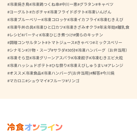
冷凍焼き鳥
冷凍鶏つくね串
中川一恵
グラタン
キャベツ
ヨーグルト
カボチャ
冷凍フライドポテト
冷凍いんげん
冷凍ブルーベリー
冷凍コロッケ
冷凍イカフライ
冷凍むきえび
冷凍牛丼の具
冷凍ひと口カツ
冷凍きざみオクラ
年末年始
離乳食
レシピ
パーティ
冷凍ひじき煮つけ
僕らのキッチン
調理コンサルタント
トマトジュース
きゃべつ
ミックスベリー
シナモン
汁物・スープ
サラダ
30分
冷凍ハンバーグ（お弁当用）
冷凍そら豆
冷凍グリーンアスパラ
冷凍餃子
冷凍むきエビ大粒
冷凍ハッシュドポテト
ひな祭り
冷凍えびしゅうまい
アレンジ
オススメ冷凍食品
冷凍ハンバーグ(お弁当用)
解答
今川焼
マカロニ
シュウマイ
フルーツ
リンゴ