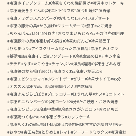
冷凍ホイップクリーム
冷凍ちくわの磯部揚げ
冷凍ホットケーキ
冷凍鍋焼きうどん
冷凍エビピラフ
冷凍今川焼
冷凍野菜
冷凍デミグラスハンバーグ
おもてなし
アイス
デザート
冷凍の豚汁の具
から揚げ
クリームチーズ
茄子
たこ焼き
ちゃんぽん
15分
5分以内
冷凍やまいもとろろ
その他 各国料理
冷凍豚汁の具
冷凍お好み焼き
冷凍肉だんご
冷凍鶏団子
ひなまつり
アイスクリーム
余った冷凍食品
冷凍刻みオクラ
基礎知識
冷凍イチゴ
ワンプレート
冷凍食品の日
チキン南蛮
チヂミ
なす
たこやき
チャンポン
洋食
麺類
冷凍きざみねぎ
冷凍鶏のから揚げ
60分
冷凍つくね
冷凍いか天ぷら
冷凍エビシュウマイ
ホワイトデー
ゼリー
冷凍サトイモ
45分
オススメ冷凍食品、
冷凍稲庭うどん
自然解凍
冷凍きんぴらごぼう
ブロッコリー
ほうれん草
ナス
ミニトマト
冷凍ミニハンバーグ
冷凍コーン
20分
たこ焼き・お好み焼き
冷凍えびピラフ
冷凍中華麺
冷凍ささがきごぼう
冷凍いちご
冷凍鶏つくね串6本
冷凍ピラフ
カップケーキ
冷凍ちくわの磯辺揚げ4
冷凍えび
夕飯
おすすめ冷凍食品
表示
おやつ
吉田奈美
とりめし
トマト
シーフードミックス
冷凍塩鮭