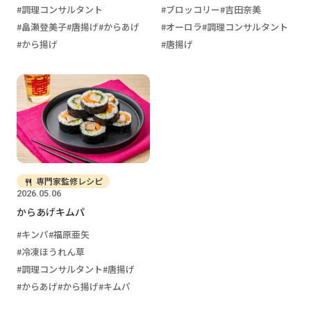
調理コンサルタント
ブロッコリー
吉田奈美
畠瀬登美子
唐揚げ
からあげ
オーロラ
調理コンサルタント
から揚げ
唐揚げ
専門家監修レシピ
2026.05.06
からあげキムパ
キンパ
福原亜矢
冷凍ほうれん草
調理コンサルタント
唐揚げ
からあげ
から揚げ
キムパ