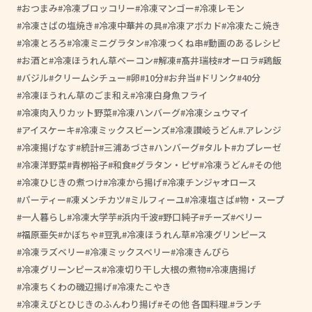
おつまみ
冷凍ブロッコリー
冷凍マンゴー
冷凍レモン
冷凍さばの塩焼き
冷凍中華丼の具
冷凍アボカド
冷凍たこ焼き
冷凍とろろ
冷凍ミニグラタン
冷凍つくね串
動画のあるレシピ
お酒と
冷凍ほうれん草ベーコン
解凍
髙井瑞枝
オーロラ
鶏飯
バジル
クリームシチュー
卵
10分
お弁当
ドリンク
40分
冷凍ほうれん草のごま和え
冷凍白身魚フライ
冷凍肉入りカット野菜
冷凍ハンバーグ
冷凍シュウマイ
アイスケーキ
冷凍ミックスビーンズ
冷凍讃岐うどん
.アレンジ
冷凍揚げなす
統計
三浦あづさ
ハンバーグ
タルト
カプレーゼ
冷凍洋野菜
青栁裕子
和食
グラタン・ピザ
冷凍うどん
その他
冷凍ひじきの煮つけ
冷凍から揚げ
冷凍チンジャオロース
パーティー
凍メンチカツ
ミルフィーユ
冷凍塩さば
物・スープ
一人暮らし
冷凍大学芋
浜内千波
野口純子
チーズ
ベリー
福原亜矢
かぼちゃ
豆乳
冷凍ほうれん草
冷凍グリンピース
冷凍ラズベリー
冷凍ミックスベリー
冷凍きんぴら
冷凍グリーンピース
冷凍切り干し大根の煮物
冷凍唐揚げ
冷凍ちくわの磯辺揚げ
冷凍たこやき
冷凍えびとひじきのふんわり揚げ
その他 各国料理.
ランチ