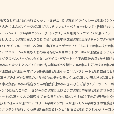
もてなし料理
鍋
冷凍とんかつ（お弁当用）
冷凍ドライカレー
冷凍パンケ
き込みごはん
スイーツ
冷凍グリルチキン
バーベキュー
レンジ
唐揚げ
ナ
ャーハン
スープ
冷凍ハンバーグ（パウチ）
冷凍肉シュウマイ
冷凍パイシ
腐しんじょう
冷凍豆入りひじき煮
#冷凍中華惣菜
冷凍里芋
キャンプ
写真
げ
ドライフルーツ
キンパ
田中美子
スパゲッティ
ごはんもの
冷凍枝豆
冷
イップクリーム
冷凍ちくわの磯部揚げ
冷凍ホットケーキ
冷凍鍋焼きうどん
ミグラスハンバーグ
おもてなし
アイス
デザート
冷凍の豚汁の具
から揚げ
冷凍やまいもとろろ
その他 各国料理
冷凍豚汁の具
冷凍お好み焼き
冷凍
冷凍食品
冷凍刻みオクラ
基礎知識
冷凍イチゴ
ワンプレート
冷凍食品の日
凍きざみねぎ
冷凍鶏のから揚げ
60分
冷凍つくね
冷凍いか天ぷら
冷凍エ
メ冷凍食品、
冷凍稲庭うどん
自然解凍
冷凍きんぴらごぼう
ブロッコリー
ーン
20分
たこ焼き・お好み焼き
冷凍えびピラフ
冷凍中華麺
冷凍ささがき
ケーキ
冷凍ちくわの磯辺揚げ4
冷凍えび
夕飯
おすすめ冷凍食品
表示
おや
鮭
おつまみ
冷凍ブロッコリー
冷凍マンゴー
冷凍レモン
冷凍さばの塩焼き
ニグラタン
冷凍つくね串
動画のあるレシピ
お酒と
冷凍ほうれん草ベーコ