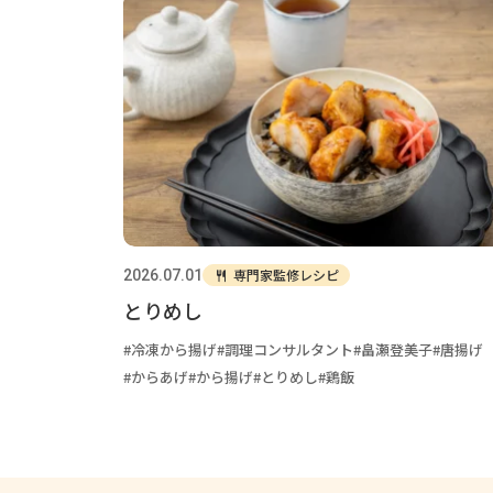
専門家監修レシピ
2026.07.01
とりめし
冷凍から揚げ
調理コンサルタント
畠瀬登美子
唐揚げ
からあげ
から揚げ
とりめし
鶏飯