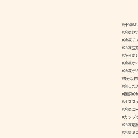
汁物
お
冷凍炊
冷凍チ
冷凍豆
からあ
冷凍ホ
冷凍デ
5分以内
余った
麺類
冷
オスス
冷凍コ
カップ
冷凍塩
冷凍ミ