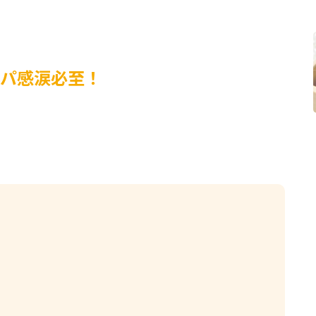
パ感涙必至！