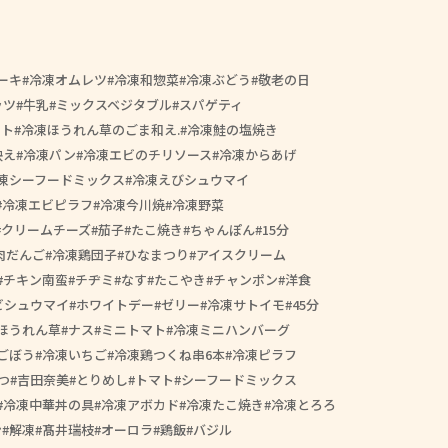
ーキ
冷凍オムレツ
冷凍和惣菜
冷凍ぶどう
敬老の日
ッツ
牛乳
ミックスベジタブル
スパゲティ
ート
冷凍ほうれん草のごま和え.
冷凍鮭の塩焼き
映え
冷凍パン
冷凍エビのチリソース
冷凍からあげ
凍シーフードミックス
冷凍えびシュウマイ
冷凍エビピラフ
冷凍今川焼
冷凍野菜
クリームチーズ
茄子
たこ焼き
ちゃんぽん
15分
肉だんご
冷凍鶏団子
ひなまつり
アイスクリーム
チキン南蛮
チヂミ
なす
たこやき
チャンポン
洋食
ビシュウマイ
ホワイトデー
ゼリー
冷凍サトイモ
45分
ほうれん草
ナス
ミニトマト
冷凍ミニハンバーグ
ごぼう
冷凍いちご
冷凍鶏つくね串6本
冷凍ピラフ
つ
吉田奈美
とりめし
トマト
シーフードミックス
冷凍中華丼の具
冷凍アボカド
冷凍たこ焼き
冷凍とろろ
ン
解凍
髙井瑞枝
オーロラ
鶏飯
バジル