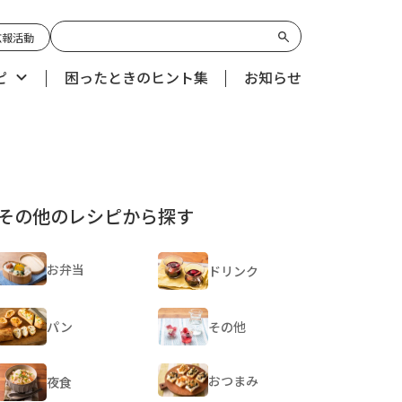
広報活動
ピ
困ったときのヒント集
お知らせ
その他のレシピから探す
お弁当
ドリンク
パン
その他
おつまみ
夜食