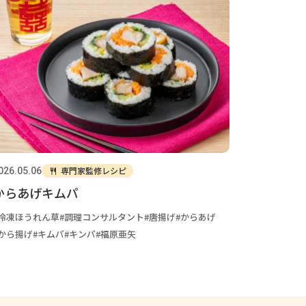
専門家監修レシピ
026.05.06
からあげキムパ
冷凍ほうれん草
調理コンサルタント
唐揚げ
からあげ
から揚げ
キムパ
キンパ
福原亜矢