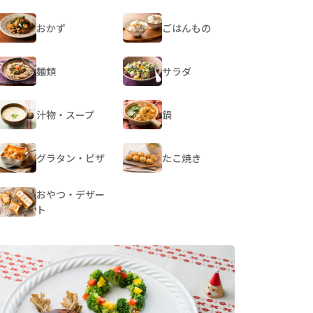
おかず
ごはんもの
麺類
サラダ
汁物・スープ
鍋
グラタン・ピザ
たこ焼き
おやつ・デザー
ト