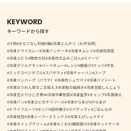
KEYWORD
キーワードから探す
汁物
おもてなし料理
鍋
冷凍とんかつ（お弁当用）
冷凍ドライカレー
冷凍パンケーキ
冷凍オムレツ
冷凍和惣菜
冷凍ぶどう
敬老の日
冷凍炊き込みごはん
スイーツ
冷凍グリルチキン
バーベキュー
レンジ
唐揚げ
ナッツ
牛乳
ミックスベジタブル
スパゲティ
冷凍チャーハン
スープ
冷凍ハンバーグ（パウチ）
冷凍肉シュウマイ
冷凍パイシート
冷凍ほうれん草のごま和え.
冷凍鮭の塩焼き
冷凍豆腐しんじょう
冷凍豆入りひじき煮
#冷凍中華惣菜
冷凍里芋
キャンプ
写真映え
冷凍パン
冷凍エビのチリソース
冷凍からあげ
からあげ
ドライフルーツ
キンパ
田中美子
スパゲッティ
ごはんもの
冷凍枝豆
冷凍シーフードミックス
冷凍えびシュウマイ
冷凍ホイップクリーム
冷凍ちくわの磯部揚げ
冷凍ホットケーキ