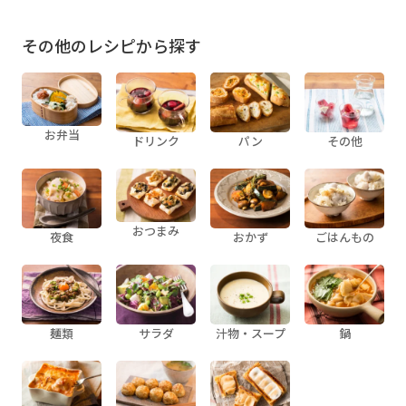
その他のレシピから探す
お弁当
ドリンク
パン
その他
おつまみ
夜食
おかず
ごはんもの
麺類
サラダ
汁物・スープ
鍋