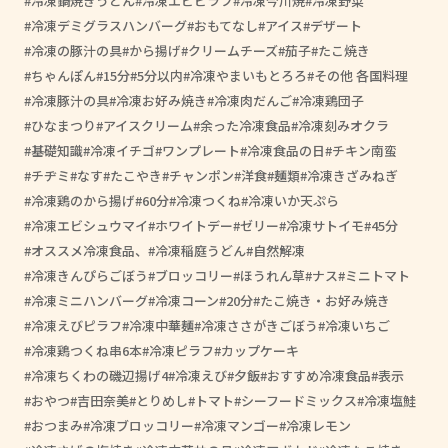
冷凍鍋焼きうどん
冷凍エビピラフ
冷凍今川焼
冷凍野菜
冷凍デミグラスハンバーグ
おもてなし
アイス
デザート
冷凍の豚汁の具
から揚げ
クリームチーズ
茄子
たこ焼き
ちゃんぽん
15分
5分以内
冷凍やまいもとろろ
その他 各国料理
冷凍豚汁の具
冷凍お好み焼き
冷凍肉だんご
冷凍鶏団子
ひなまつり
アイスクリーム
余った冷凍食品
冷凍刻みオクラ
基礎知識
冷凍イチゴ
ワンプレート
冷凍食品の日
チキン南蛮
チヂミ
なす
たこやき
チャンポン
洋食
麺類
冷凍きざみねぎ
冷凍鶏のから揚げ
60分
冷凍つくね
冷凍いか天ぷら
冷凍エビシュウマイ
ホワイトデー
ゼリー
冷凍サトイモ
45分
オススメ冷凍食品、
冷凍稲庭うどん
自然解凍
冷凍きんぴらごぼう
ブロッコリー
ほうれん草
ナス
ミニトマト
冷凍ミニハンバーグ
冷凍コーン
20分
たこ焼き・お好み焼き
冷凍えびピラフ
冷凍中華麺
冷凍ささがきごぼう
冷凍いちご
冷凍鶏つくね串6本
冷凍ピラフ
カップケーキ
冷凍ちくわの磯辺揚げ4
冷凍えび
夕飯
おすすめ冷凍食品
表示
おやつ
吉田奈美
とりめし
トマト
シーフードミックス
冷凍塩鮭
おつまみ
冷凍ブロッコリー
冷凍マンゴー
冷凍レモン