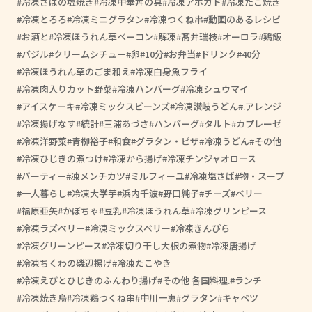
冷凍さばの塩焼き
冷凍中華丼の具
冷凍アボカド
冷凍たこ焼き
冷凍とろろ
冷凍ミニグラタン
冷凍つくね串
動画のあるレシピ
お酒と
冷凍ほうれん草ベーコン
解凍
髙井瑞枝
オーロラ
鶏飯
バジル
クリームシチュー
卵
10分
お弁当
ドリンク
40分
冷凍ほうれん草のごま和え
冷凍白身魚フライ
冷凍肉入りカット野菜
冷凍ハンバーグ
冷凍シュウマイ
アイスケーキ
冷凍ミックスビーンズ
冷凍讃岐うどん
.アレンジ
冷凍揚げなす
統計
三浦あづさ
ハンバーグ
タルト
カプレーゼ
冷凍洋野菜
青栁裕子
和食
グラタン・ピザ
冷凍うどん
その他
冷凍ひじきの煮つけ
冷凍から揚げ
冷凍チンジャオロース
パーティー
凍メンチカツ
ミルフィーユ
冷凍塩さば
物・スープ
一人暮らし
冷凍大学芋
浜内千波
野口純子
チーズ
ベリー
福原亜矢
かぼちゃ
豆乳
冷凍ほうれん草
冷凍グリンピース
冷凍ラズベリー
冷凍ミックスベリー
冷凍きんぴら
冷凍グリーンピース
冷凍切り干し大根の煮物
冷凍唐揚げ
冷凍ちくわの磯辺揚げ
冷凍たこやき
冷凍えびとひじきのふんわり揚げ
その他 各国料理.
ランチ
冷凍焼き鳥
冷凍鶏つくね串
中川一恵
グラタン
キャベツ