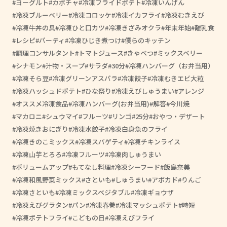
ヨーグルト
カボチャ
冷凍フライドポテト
冷凍いんげん
冷凍ブルーベリー
冷凍コロッケ
冷凍イカフライ
冷凍むきえび
冷凍牛丼の具
冷凍ひと口カツ
冷凍きざみオクラ
年末年始
離乳食
レシピ
パーティ
冷凍ひじき煮つけ
僕らのキッチン
調理コンサルタント
トマトジュース
きゃべつ
ミックスベリー
シナモン
汁物・スープ
サラダ
30分
冷凍ハンバーグ（お弁当用）
冷凍そら豆
冷凍グリーンアスパラ
冷凍餃子
冷凍むきエビ大粒
冷凍ハッシュドポテト
ひな祭り
冷凍えびしゅうまい
アレンジ
オススメ冷凍食品
冷凍ハンバーグ(お弁当用)
解答
今川焼
マカロニ
シュウマイ
フルーツ
リンゴ
25分
おやつ・デザート
冷凍焼きおにぎり
冷凍水餃子
冷凍白身魚のフライ
冷凍きのこミックス
冷凍スパゲティ
冷凍チキンライス
冷凍山芋とろろ
冷凍フルーツ
冷凍肉しゅうまい
ボリュームアップ
もてなし料理
冷凍シーフード
飯島奈美
冷凍和風野菜ミックス
さといも
しゅうまい
アボカド
りんご
冷凍さといも
冷凍ミックスベジタブル
冷凍ギョウザ
冷凍えびグラタン
パン
冷凍春巻
冷凍マッシュポテト
時短
冷凍ポテトフライ
こどもの日
冷凍えびフライ