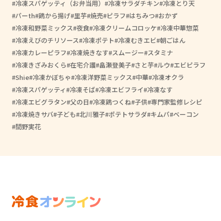
冷凍スパゲッティ（お弁当用）
冷凍サラダチキン
冷凍とり天
パーth
鶏から揚げ
里芋
焼売
ピラフ
はちみつ
おかず
冷凍和野菜ミックス
夜食
冷凍クリームコロッケ
冷凍中華惣菜
冷凍えびのチリソース
冷凍ポテト
冷凍むきエビ
朝ごはん
冷凍カレーピラフ
冷凍焼きなす
スムージー
スタミナ
冷凍きざみおくら
在宅介護
畠瀬登美子
さと芋
ルウ
エビピラフ
Shie
冷凍かぼちゃ
冷凍洋野菜ミックス
中華
冷凍オクラ
冷凍スパゲッティ
冷凍そば
冷凍エビフライ
冷凍なす
冷凍エビグラタン
父の日
冷凍鶏つくね
子供
専門家監修レシピ
冷凍焼きサバ
子ども
北川雅子
ポテトサラダ
キムパ
ベーコン
間野実花