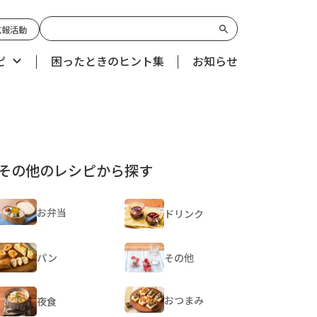
広報活動
ピ
困ったときのヒント集
お知らせ
その他のレシピから探す
お弁当
ドリンク
パン
その他
おつまみ
夜食