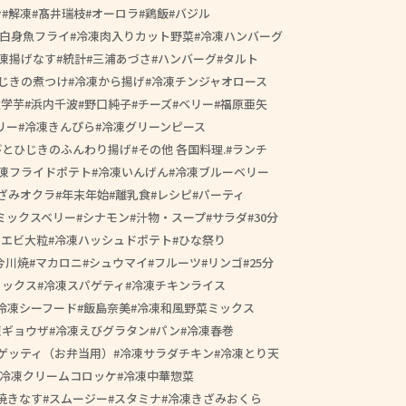
ン
解凍
髙井瑞枝
オーロラ
鶏飯
バジル
白身魚フライ
冷凍肉入りカット野菜
冷凍ハンバーグ
凍揚げなす
統計
三浦あづさ
ハンバーグ
タルト
じきの煮つけ
冷凍から揚げ
冷凍チンジャオロース
大学芋
浜内千波
野口純子
チーズ
ベリー
福原亜矢
リー
冷凍きんぴら
冷凍グリーンピース
びとひじきのふんわり揚げ
その他 各国料理.
ランチ
凍フライドポテト
冷凍いんげん
冷凍ブルーベリー
ざみオクラ
年末年始
離乳食
レシピ
パーティ
ミックスベリー
シナモン
汁物・スープ
サラダ
30分
きエビ大粒
冷凍ハッシュドポテト
ひな祭り
今川焼
マカロニ
シュウマイ
フルーツ
リンゴ
25分
ミックス
冷凍スパゲティ
冷凍チキンライス
冷凍シーフード
飯島奈美
冷凍和風野菜ミックス
凍ギョウザ
冷凍えびグラタン
パン
冷凍春巻
ゲッティ（お弁当用）
冷凍サラダチキン
冷凍とり天
冷凍クリームコロッケ
冷凍中華惣菜
焼きなす
スムージー
スタミナ
冷凍きざみおくら