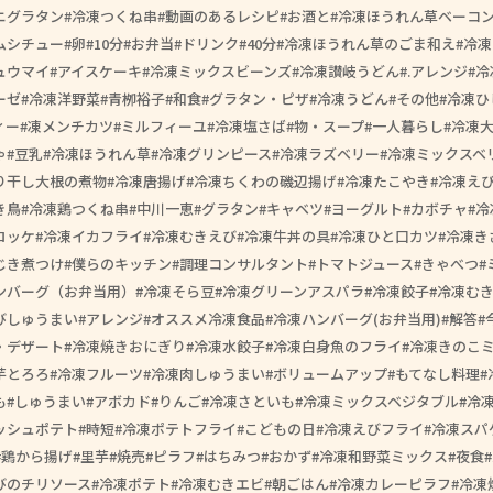
ニグラタン
冷凍つくね串
動画のあるレシピ
お酒と
冷凍ほうれん草ベーコ
ムシチュー
卵
10分
お弁当
ドリンク
40分
冷凍ほうれん草のごま和え
冷凍
ュウマイ
アイスケーキ
冷凍ミックスビーンズ
冷凍讃岐うどん
.アレンジ
冷
ーゼ
冷凍洋野菜
青栁裕子
和食
グラタン・ピザ
冷凍うどん
その他
冷凍ひ
ィー
凍メンチカツ
ミルフィーユ
冷凍塩さば
物・スープ
一人暮らし
冷凍
ゃ
豆乳
冷凍ほうれん草
冷凍グリンピース
冷凍ラズベリー
冷凍ミックスベ
り干し大根の煮物
冷凍唐揚げ
冷凍ちくわの磯辺揚げ
冷凍たこやき
冷凍え
き鳥
冷凍鶏つくね串
中川一恵
グラタン
キャベツ
ヨーグルト
カボチャ
冷
ロッケ
冷凍イカフライ
冷凍むきえび
冷凍牛丼の具
冷凍ひと口カツ
冷凍き
じき煮つけ
僕らのキッチン
調理コンサルタント
トマトジュース
きゃべつ
ンバーグ（お弁当用）
冷凍そら豆
冷凍グリーンアスパラ
冷凍餃子
冷凍む
びしゅうまい
アレンジ
オススメ冷凍食品
冷凍ハンバーグ(お弁当用)
解答
・デザート
冷凍焼きおにぎり
冷凍水餃子
冷凍白身魚のフライ
冷凍きのこ
芋とろろ
冷凍フルーツ
冷凍肉しゅうまい
ボリュームアップ
もてなし料理
も
しゅうまい
アボカド
りんご
冷凍さといも
冷凍ミックスベジタブル
冷
ッシュポテト
時短
冷凍ポテトフライ
こどもの日
冷凍えびフライ
冷凍スパ
鶏から揚げ
里芋
焼売
ピラフ
はちみつ
おかず
冷凍和野菜ミックス
夜食
びのチリソース
冷凍ポテト
冷凍むきエビ
朝ごはん
冷凍カレーピラフ
冷凍