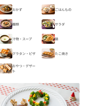
おかず
ごはんもの
麺類
サラダ
汁物・スープ
鍋
グラタン・ピザ
たこ焼き
おやつ・デザー
ト