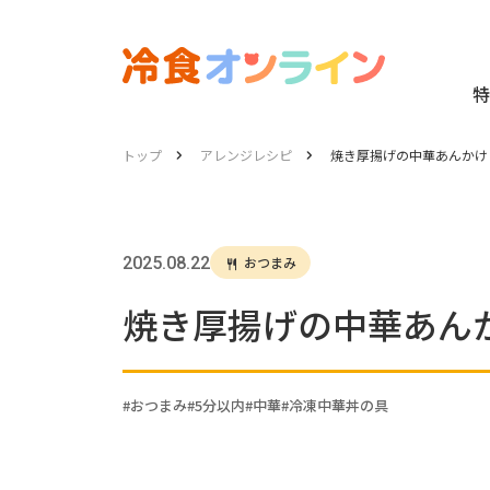
特
トップ
アレンジレシピ
焼き厚揚げの中華あんかけ
2025.08.22
おつまみ
焼き厚揚げの中華あん
おつまみ
5分以内
中華
冷凍中華丼の具