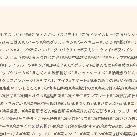
もてなし料理
鍋
冷凍とんかつ（お弁当用）
冷凍ドライカレー
冷凍パンケ
き込みごはん
スイーツ
冷凍グリルチキン
バーベキュー
レンジ
唐揚げ
ナ
ャーハン
スープ
冷凍ハンバーグ（パウチ）
冷凍肉シュウマイ
冷凍パイシ
腐しんじょう
冷凍豆入りひじき煮
#冷凍中華惣菜
冷凍里芋
キャンプ
写真
げ
ドライフルーツ
キンパ
田中美子
スパゲッティ
ごはんもの
冷凍枝豆
冷
イップクリーム
冷凍ちくわの磯部揚げ
冷凍ホットケーキ
冷凍鍋焼きうどん
ミグラスハンバーグ
おもてなし
アイス
デザート
冷凍の豚汁の具
から揚げ
冷凍やまいもとろろ
その他 各国料理
冷凍豚汁の具
冷凍お好み焼き
冷凍
冷凍食品
冷凍刻みオクラ
基礎知識
冷凍イチゴ
ワンプレート
冷凍食品の日
凍きざみねぎ
冷凍鶏のから揚げ
60分
冷凍つくね
冷凍いか天ぷら
冷凍エ
メ冷凍食品、
冷凍稲庭うどん
自然解凍
冷凍きんぴらごぼう
ブロッコリー
ーン
20分
たこ焼き・お好み焼き
冷凍えびピラフ
冷凍中華麺
冷凍ささがき
ケーキ
冷凍ちくわの磯辺揚げ4
冷凍えび
夕飯
おすすめ冷凍食品
表示
おや
鮭
おつまみ
冷凍ブロッコリー
冷凍マンゴー
冷凍レモン
冷凍さばの塩焼き