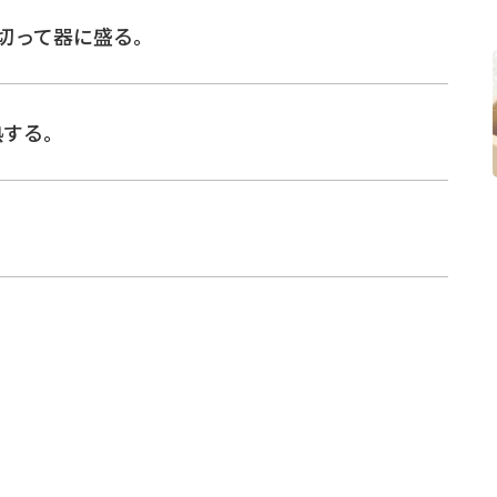
切って器に盛る。
熱する。