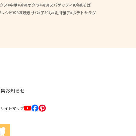
クス
中華
冷凍オクラ
冷凍スパゲッティ
冷凍そば
修レシピ
冷凍焼きサバ
子ども
北川雅子
ポテトサラダ
ト集
お知らせ
サイトマップ