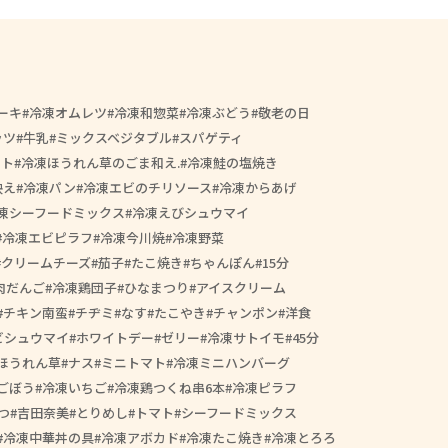
ーキ
冷凍オムレツ
冷凍和惣菜
冷凍ぶどう
敬老の日
ッツ
牛乳
ミックスベジタブル
スパゲティ
ート
冷凍ほうれん草のごま和え.
冷凍鮭の塩焼き
映え
冷凍パン
冷凍エビのチリソース
冷凍からあげ
凍シーフードミックス
冷凍えびシュウマイ
冷凍エビピラフ
冷凍今川焼
冷凍野菜
クリームチーズ
茄子
たこ焼き
ちゃんぽん
15分
肉だんご
冷凍鶏団子
ひなまつり
アイスクリーム
チキン南蛮
チヂミ
なす
たこやき
チャンポン
洋食
ビシュウマイ
ホワイトデー
ゼリー
冷凍サトイモ
45分
ほうれん草
ナス
ミニトマト
冷凍ミニハンバーグ
ごぼう
冷凍いちご
冷凍鶏つくね串6本
冷凍ピラフ
つ
吉田奈美
とりめし
トマト
シーフードミックス
冷凍中華丼の具
冷凍アボカド
冷凍たこ焼き
冷凍とろろ