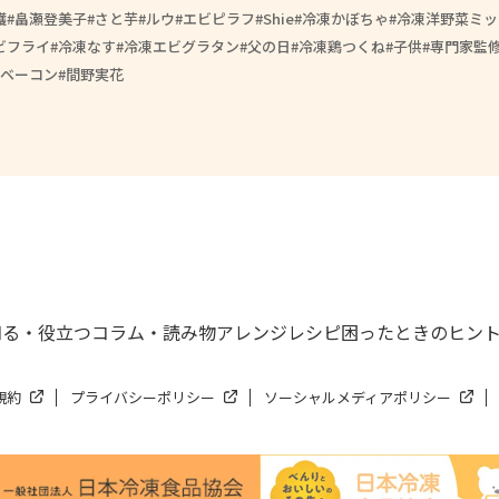
護
畠瀬登美子
さと芋
ルウ
エビピラフ
Shie
冷凍かぼちゃ
冷凍洋野菜ミッ
ビフライ
冷凍なす
冷凍エビグラタン
父の日
冷凍鶏つくね
子供
専門家監
ベーコン
間野実花
知る・役立つ
コラム・読み物
アレンジレシピ
困ったときのヒン
規約
プライバシーポリシー
ソーシャルメディアポリシー