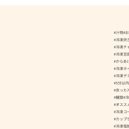
汁物
お
冷凍炊
冷凍チ
冷凍豆
からあ
冷凍ホ
冷凍デ
5分以内
余った
麺類
冷
オスス
冷凍コ
カップ
冷凍塩