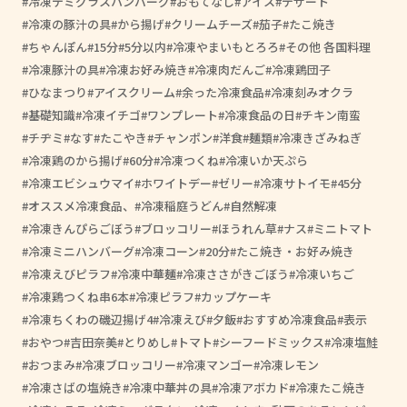
冷凍デミグラスハンバーグ
おもてなし
アイス
デザート
冷凍の豚汁の具
から揚げ
クリームチーズ
茄子
たこ焼き
ちゃんぽん
15分
5分以内
冷凍やまいもとろろ
その他 各国料理
冷凍豚汁の具
冷凍お好み焼き
冷凍肉だんご
冷凍鶏団子
ひなまつり
アイスクリーム
余った冷凍食品
冷凍刻みオクラ
基礎知識
冷凍イチゴ
ワンプレート
冷凍食品の日
チキン南蛮
チヂミ
なす
たこやき
チャンポン
洋食
麺類
冷凍きざみねぎ
冷凍鶏のから揚げ
60分
冷凍つくね
冷凍いか天ぷら
冷凍エビシュウマイ
ホワイトデー
ゼリー
冷凍サトイモ
45分
オススメ冷凍食品、
冷凍稲庭うどん
自然解凍
冷凍きんぴらごぼう
ブロッコリー
ほうれん草
ナス
ミニトマト
冷凍ミニハンバーグ
冷凍コーン
20分
たこ焼き・お好み焼き
冷凍えびピラフ
冷凍中華麺
冷凍ささがきごぼう
冷凍いちご
冷凍鶏つくね串6本
冷凍ピラフ
カップケーキ
冷凍ちくわの磯辺揚げ4
冷凍えび
夕飯
おすすめ冷凍食品
表示
おやつ
吉田奈美
とりめし
トマト
シーフードミックス
冷凍塩鮭
おつまみ
冷凍ブロッコリー
冷凍マンゴー
冷凍レモン
冷凍さばの塩焼き
冷凍中華丼の具
冷凍アボカド
冷凍たこ焼き