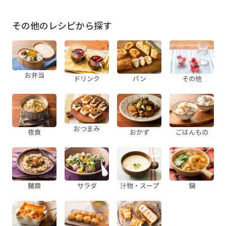
その他のレシピから探す
お弁当
ドリンク
パン
その他
おつまみ
夜食
おかず
ごはんもの
麺類
サラダ
汁物・スープ
鍋