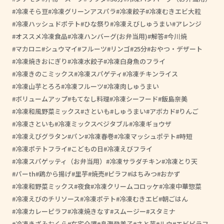
冷凍そら豆
冷凍グリーンアスパラ
冷凍餃子
冷凍むきエビ大粒
冷凍ハッシュドポテト
ひな祭り
冷凍えびしゅうまい
アレンジ
オススメ冷凍食品
冷凍ハンバーグ(お弁当用)
解答
今川焼
マカロニ
シュウマイ
フルーツ
リンゴ
25分
おやつ・デザート
冷凍焼きおにぎり
冷凍水餃子
冷凍白身魚のフライ
冷凍きのこミックス
冷凍スパゲティ
冷凍チキンライス
冷凍山芋とろろ
冷凍フルーツ
冷凍肉しゅうまい
ボリュームアップ
もてなし料理
冷凍シーフード
飯島奈美
冷凍和風野菜ミックス
さといも
しゅうまい
アボカド
りんご
冷凍さといも
冷凍ミックスベジタブル
冷凍ギョウザ
冷凍えびグラタン
パン
冷凍春巻
冷凍マッシュポテト
時短
冷凍ポテトフライ
こどもの日
冷凍えびフライ
冷凍スパゲッティ（お弁当用）
冷凍サラダチキン
冷凍とり天
パーth
鶏から揚げ
里芋
焼売
ピラフ
はちみつ
おかず
冷凍和野菜ミックス
夜食
冷凍クリームコロッケ
冷凍中華惣菜
冷凍えびのチリソース
冷凍ポテト
冷凍むきエビ
朝ごはん
冷凍カレーピラフ
冷凍焼きなす
スムージー
スタミナ
冷凍きざみおくら
在宅介護
畠瀬登美子
さと芋
ルウ
エビピラフ