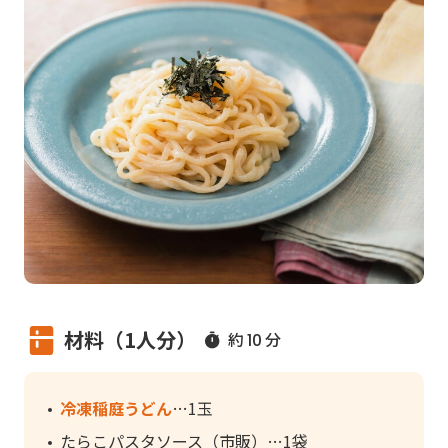
材料（1人分）
約
分
10
冷凍稲庭うどん
1玉
たらこパスタソース（市販）
1袋