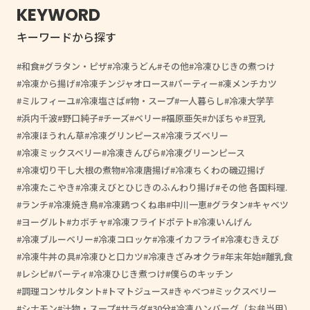
KEYWORD
キーワードから探す
和食
グラタン・ピザ
冷凍うどん
その他
冷凍ひじきの煮つけ
冷凍から揚げ
冷凍チンジャオロース
パーティー
凍メンチカツ
ミルフィーユ
冷凍塩さば
物・スープ
一人暮らし
冷凍大学芋
浜内千波
野口純子
チーズ
ベリー
福原亜矢
かぼちゃ
豆乳
冷凍ほうれん草
冷凍グリンピース
冷凍ラズベリー
冷凍ミックスベリー
冷凍きんぴら
冷凍グリーンピース
冷凍切り干し大根の煮物
冷凍唐揚げ
冷凍ちくわの磯辺揚げ
冷凍たこやき
冷凍えびとひじきのふんわり揚げ
その他 各国料理.
ランチ
冷凍焼き鳥
冷凍鶏つくね串
中川一恵
グラタン
キャベツ
ヨーグルト
カボチャ
冷凍フライドポテト
冷凍いんげん
冷凍ブルーベリー
冷凍コロッケ
冷凍イカフライ
冷凍むきえび
冷凍牛丼の具
冷凍ひと口カツ
冷凍きざみオクラ
年末年始
離乳食
レシピ
パーティ
冷凍ひじき煮つけ
僕らのキッチン
調理コンサルタント
トマトジュース
きゃべつ
ミックスベリー
シナモン
汁物・スープ
サラダ
30分
冷凍ハンバーグ（お弁当用）