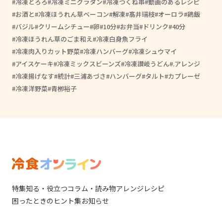
冷凍とろろ
冷凍ミニグラタン
冷凍つくね串
動画のあるレシピ
お酒と
冷凍ほうれん草ベーコン
解凍
髙井瑞枝
オーロラ
鶏飯
バジル
クリームシチュー
卵
10分
お弁当
ドリンク
40分
冷凍ほうれん草のごま和え
冷凍白身魚フライ
冷凍肉入りカット野菜
冷凍ハンバーグ
冷凍シュウマイ
アイスケーキ
冷凍ミックスビーンズ
冷凍讃岐うどん
.アレンジ
冷凍揚げなす
統計
三浦あづさ
ハンバーグ
タルト
カプレーゼ
冷凍洋野菜
青栁裕子
特集
知る・役立つ
コラム・読み物
アレンジレシピ
困ったときのヒント集
お知らせ