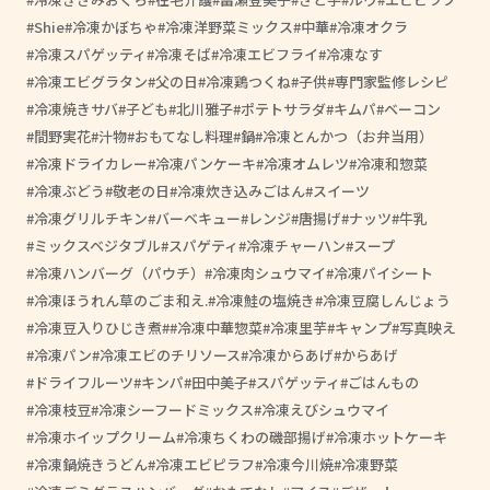
Shie
冷凍かぼちゃ
冷凍洋野菜ミックス
中華
冷凍オクラ
冷凍スパゲッティ
冷凍そば
冷凍エビフライ
冷凍なす
冷凍エビグラタン
父の日
冷凍鶏つくね
子供
専門家監修レシピ
冷凍焼きサバ
子ども
北川雅子
ポテトサラダ
キムパ
ベーコン
間野実花
汁物
おもてなし料理
鍋
冷凍とんかつ（お弁当用）
冷凍ドライカレー
冷凍パンケーキ
冷凍オムレツ
冷凍和惣菜
冷凍ぶどう
敬老の日
冷凍炊き込みごはん
スイーツ
冷凍グリルチキン
バーベキュー
レンジ
唐揚げ
ナッツ
牛乳
ミックスベジタブル
スパゲティ
冷凍チャーハン
スープ
冷凍ハンバーグ（パウチ）
冷凍肉シュウマイ
冷凍パイシート
冷凍ほうれん草のごま和え.
冷凍鮭の塩焼き
冷凍豆腐しんじょう
冷凍豆入りひじき煮
#冷凍中華惣菜
冷凍里芋
キャンプ
写真映え
冷凍パン
冷凍エビのチリソース
冷凍からあげ
からあげ
ドライフルーツ
キンパ
田中美子
スパゲッティ
ごはんもの
冷凍枝豆
冷凍シーフードミックス
冷凍えびシュウマイ
冷凍ホイップクリーム
冷凍ちくわの磯部揚げ
冷凍ホットケーキ
冷凍鍋焼きうどん
冷凍エビピラフ
冷凍今川焼
冷凍野菜