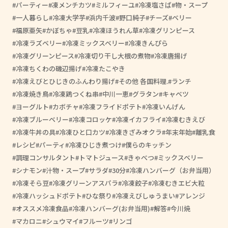
パーティー
凍メンチカツ
ミルフィーユ
冷凍塩さば
物・スープ
一人暮らし
冷凍大学芋
浜内千波
野口純子
チーズ
ベリー
福原亜矢
かぼちゃ
豆乳
冷凍ほうれん草
冷凍グリンピース
冷凍ラズベリー
冷凍ミックスベリー
冷凍きんぴら
冷凍グリーンピース
冷凍切り干し大根の煮物
冷凍唐揚げ
冷凍ちくわの磯辺揚げ
冷凍たこやき
冷凍えびとひじきのふんわり揚げ
その他 各国料理.
ランチ
冷凍焼き鳥
冷凍鶏つくね串
中川一恵
グラタン
キャベツ
ヨーグルト
カボチャ
冷凍フライドポテト
冷凍いんげん
冷凍ブルーベリー
冷凍コロッケ
冷凍イカフライ
冷凍むきえび
冷凍牛丼の具
冷凍ひと口カツ
冷凍きざみオクラ
年末年始
離乳食
レシピ
パーティ
冷凍ひじき煮つけ
僕らのキッチン
調理コンサルタント
トマトジュース
きゃべつ
ミックスベリー
シナモン
汁物・スープ
サラダ
30分
冷凍ハンバーグ（お弁当用）
冷凍そら豆
冷凍グリーンアスパラ
冷凍餃子
冷凍むきエビ大粒
冷凍ハッシュドポテト
ひな祭り
冷凍えびしゅうまい
アレンジ
オススメ冷凍食品
冷凍ハンバーグ(お弁当用)
解答
今川焼
マカロニ
シュウマイ
フルーツ
リンゴ