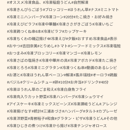
オススメ冷凍食品、
冷凍稲庭うどん
自然解凍
冷凍きんぴらごぼう
ブロッコリー
ほうれん草
ナス
ミニトマト
冷凍ミニハンバーグ
冷凍コーン
20分
たこ焼き・お好み焼き
冷凍えびピラフ
冷凍中華麺
冷凍ささがきごぼう
冷凍いちご
冷凍鶏つくね串6本
冷凍ピラフ
カップケーキ
冷凍ちくわの磯辺揚げ4
冷凍えび
夕飯
おすすめ冷凍食品
表示
おやつ
吉田奈美
とりめし
トマト
シーフードミックス
冷凍塩鮭
おつまみ
冷凍ブロッコリー
冷凍マンゴー
冷凍レモン
冷凍さばの塩焼き
冷凍中華丼の具
冷凍アボカド
冷凍たこ焼き
冷凍とろろ
冷凍ミニグラタン
冷凍つくね串
動画のあるレシピ
お酒と
冷凍ほうれん草ベーコン
解凍
髙井瑞枝
オーロラ
鶏飯
バジル
クリームシチュー
卵
10分
お弁当
ドリンク
40分
冷凍ほうれん草のごま和え
冷凍白身魚フライ
冷凍肉入りカット野菜
冷凍ハンバーグ
冷凍シュウマイ
アイスケーキ
冷凍ミックスビーンズ
冷凍讃岐うどん
.アレンジ
冷凍揚げなす
統計
三浦あづさ
ハンバーグ
タルト
カプレーゼ
冷凍洋野菜
青栁裕子
和食
グラタン・ピザ
冷凍うどん
その他
冷凍ひじきの煮つけ
冷凍から揚げ
冷凍チンジャオロース