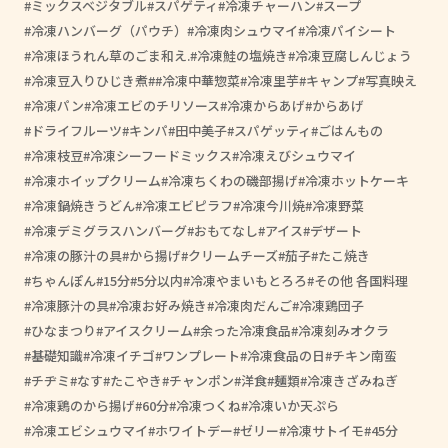
ミックスベジタブル
スパゲティ
冷凍チャーハン
スープ
冷凍ハンバーグ（パウチ）
冷凍肉シュウマイ
冷凍パイシート
冷凍ほうれん草のごま和え.
冷凍鮭の塩焼き
冷凍豆腐しんじょう
冷凍豆入りひじき煮
#冷凍中華惣菜
冷凍里芋
キャンプ
写真映え
冷凍パン
冷凍エビのチリソース
冷凍からあげ
からあげ
ドライフルーツ
キンパ
田中美子
スパゲッティ
ごはんもの
冷凍枝豆
冷凍シーフードミックス
冷凍えびシュウマイ
冷凍ホイップクリーム
冷凍ちくわの磯部揚げ
冷凍ホットケーキ
冷凍鍋焼きうどん
冷凍エビピラフ
冷凍今川焼
冷凍野菜
冷凍デミグラスハンバーグ
おもてなし
アイス
デザート
冷凍の豚汁の具
から揚げ
クリームチーズ
茄子
たこ焼き
ちゃんぽん
15分
5分以内
冷凍やまいもとろろ
その他 各国料理
冷凍豚汁の具
冷凍お好み焼き
冷凍肉だんご
冷凍鶏団子
ひなまつり
アイスクリーム
余った冷凍食品
冷凍刻みオクラ
基礎知識
冷凍イチゴ
ワンプレート
冷凍食品の日
チキン南蛮
チヂミ
なす
たこやき
チャンポン
洋食
麺類
冷凍きざみねぎ
冷凍鶏のから揚げ
60分
冷凍つくね
冷凍いか天ぷら
冷凍エビシュウマイ
ホワイトデー
ゼリー
冷凍サトイモ
45分