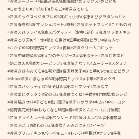
冷凍シーフード
飯島奈美
冷凍和風野菜ミックス
さといも
しゅうまい
アボカド
りんご
冷凍さといも
冷凍ミックスベジタブル
冷凍ギョウザ
冷凍えびグラタン
パン
冷凍春巻
冷凍マッシュポテト
時短
冷凍ポテトフライ
こどもの日
冷凍えびフライ
冷凍スパゲッティ（お弁当用）
冷凍サラダチキン
冷凍とり天
パーth
鶏から揚げ
里芋
焼売
ピラフ
はちみつ
おかず
冷凍和野菜ミックス
夜食
冷凍クリームコロッケ
冷凍中華惣菜
冷凍えびのチリソース
冷凍ポテト
冷凍むきエビ
朝ごはん
冷凍カレーピラフ
冷凍焼きなす
スムージー
スタミナ
冷凍きざみおくら
在宅介護
畠瀬登美子
さと芋
ルウ
エビピラフ
Shie
冷凍かぼちゃ
冷凍洋野菜ミックス
中華
冷凍オクラ
冷凍スパゲッティ
冷凍そば
冷凍エビフライ
冷凍なす
冷凍エビグラタン
父の日
冷凍鶏つくね
子供
専門家監修レシピ
冷凍焼きサバ
子ども
北川雅子
ポテトサラダ
キムパ
ベーコン
間野実花
汁物
おもてなし料理
鍋
冷凍とんかつ（お弁当用）
冷凍ドライカレー
冷凍パンケーキ
冷凍オムレツ
冷凍和惣菜
冷凍ぶどう
敬老の日
冷凍炊き込みごはん
スイーツ
冷凍グリルチキン
バーベキュー
レンジ
唐揚げ
ナッツ
牛乳