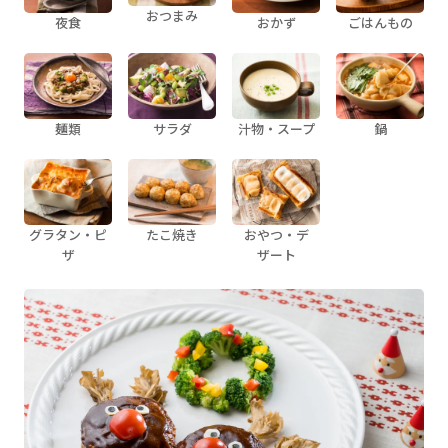
おつまみ
夜食
おかず
ごはんもの
麺類
サラダ
汁物・スープ
鍋
グラタン・ピ
たこ焼き
おやつ・デ
ザ
ザート