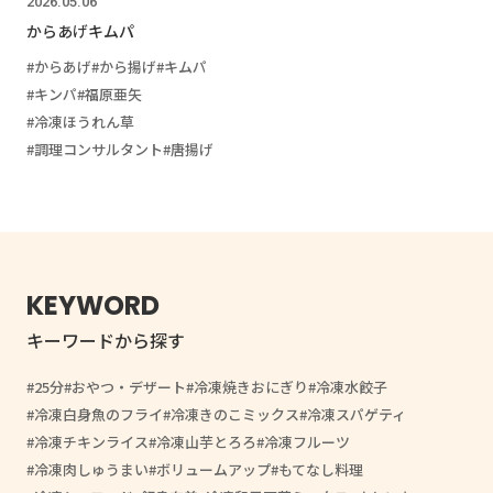
2026.05.06
からあげキムパ
からあげ
から揚げ
キムパ
キンパ
福原亜矢
冷凍ほうれん草
調理コンサルタント
唐揚げ
KEYWORD
キーワードから探す
25分
おやつ・デザート
冷凍焼きおにぎり
冷凍水餃子
冷凍白身魚のフライ
冷凍きのこミックス
冷凍スパゲティ
冷凍チキンライス
冷凍山芋とろろ
冷凍フルーツ
冷凍肉しゅうまい
ボリュームアップ
もてなし料理