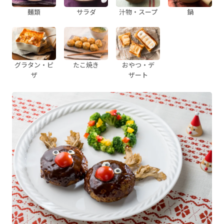
麺類
サラダ
汁物・スープ
鍋
グラタン・ピ
たこ焼き
おやつ・デ
ザ
ザート