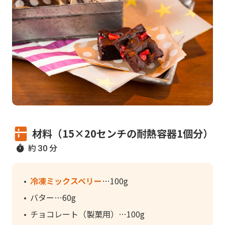
材料（15×20センチの耐熱容器1個分）
約
分
30
冷凍ミックスベリー
100g
バター
60g
チョコレート（製菓用）
100g