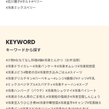
北川雅子
タルト
ベリー
冷凍ミックスベリー
KEYWORD
キーワードから探す
汁物
おもてなし料理
鍋
冷凍とんかつ（お弁当用）
冷凍ドライカレー
冷凍パンケーキ
冷凍オムレツ
冷凍和惣菜
冷凍ぶどう
敬老の日
冷凍炊き込みごはん
スイーツ
冷凍グリルチキン
バーベキュー
レンジ
唐揚げ
ナッツ
牛乳
ミックスベジタブル
スパゲティ
冷凍チャーハン
スープ
冷凍ハンバーグ（パウチ）
冷凍肉シュウマイ
冷凍パイシート
冷凍ほうれん草のごま和え.
冷凍鮭の塩焼き
冷凍豆腐しんじょう
冷凍豆入りひじき煮
#冷凍中華惣菜
冷凍里芋
キャンプ
写真映え
冷凍パン
冷凍エビのチリソース
冷凍からあげ
からあげ