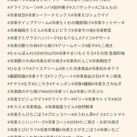
ドライフルーツ
キンパ
田中美子
スパゲッティ
ごはんもの
冷凍枝豆
冷凍シーフードミックス
冷凍えびシュウマイ
冷凍ホイップクリーム
冷凍ちくわの磯部揚げ
冷凍ホットケーキ
冷凍鍋焼きうどん
冷凍エビピラフ
冷凍今川焼
冷凍野菜
冷凍デミグラスハンバーグ
おもてなし
アイス
デザート
冷凍の豚汁の具
から揚げ
クリームチーズ
茄子
たこ焼き
ちゃんぽん
15分
5分以内
冷凍やまいもとろろ
その他 各国料理
冷凍豚汁の具
冷凍お好み焼き
冷凍肉だんご
冷凍鶏団子
ひなまつり
アイスクリーム
余った冷凍食品
冷凍刻みオクラ
基礎知識
冷凍イチゴ
ワンプレート
冷凍食品の日
チキン南蛮
チヂミ
なす
たこやき
チャンポン
洋食
麺類
冷凍きざみねぎ
冷凍鶏のから揚げ
60分
冷凍つくね
冷凍いか天ぷら
冷凍エビシュウマイ
ホワイトデー
ゼリー
冷凍サトイモ
45分
オススメ冷凍食品、
冷凍稲庭うどん
自然解凍
冷凍きんぴらごぼう
ブロッコリー
ほうれん草
ナス
ミニトマト
冷凍ミニハンバーグ
冷凍コーン
20分
たこ焼き・お好み焼き
冷凍えびピラフ
冷凍中華麺
冷凍ささがきごぼう
冷凍いちご