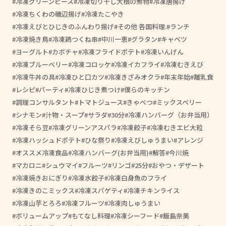
冷凍グリーンピース
冷凍切り干し大根の煮物
冷凍唐揚げ
冷凍ちくわの磯辺揚げ
冷凍たこやき
冷凍えびとひじきのふんわり揚げ
その他 各国料理.
ランチ
冷凍焼き鳥
冷凍鶏つくね串
中川一恵
グラタン
キャベツ
ヨーグルト
カボチャ
冷凍フライドポテト
冷凍いんげん
冷凍ブルーベリー
冷凍コロッケ
冷凍イカフライ
冷凍むきえび
冷凍牛丼の具
冷凍ひと口カツ
冷凍きざみオクラ
年末年始
離乳食
レシピ
パーティ
冷凍ひじき煮つけ
僕らのキッチン
調理コンサルタント
トマトジュース
きゃべつ
ミックスベリー
シナモン
汁物・スープ
サラダ
30分
冷凍ハンバーグ（お弁当用）
冷凍そら豆
冷凍グリーンアスパラ
冷凍餃子
冷凍むきエビ大粒
冷凍ハッシュドポテト
ひな祭り
冷凍えびしゅうまい
アレンジ
オススメ冷凍食品
冷凍ハンバーグ(お弁当用)
解答
今川焼
マカロニ
シュウマイ
フルーツ
リンゴ
25分
おやつ・デザート
冷凍焼きおにぎり
冷凍水餃子
冷凍白身魚のフライ
冷凍きのこミックス
冷凍スパゲティ
冷凍チキンライス
冷凍山芋とろろ
冷凍フルーツ
冷凍肉しゅうまい
ボリュームアップ
もてなし料理
冷凍シーフード
飯島奈美