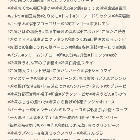
冷凍鶏つくね串6本
冷凍ピラフ
カップケーキ
冷凍ちくわの磯辺揚げ4
冷凍えび
夕飯
おすすめ冷凍食品
表示
おやつ
吉田奈美
とりめし
トマト
シーフードミックス
冷凍塩鮭
おつまみ
冷凍ブロッコリー
冷凍マンゴー
冷凍レモン
冷凍さばの塩焼き
冷凍中華丼の具
冷凍アボカド
冷凍たこ焼き
冷凍とろろ
冷凍ミニグラタン
冷凍つくね串
動画のあるレシピ
お酒と
冷凍ほうれん草ベーコン
解凍
髙井瑞枝
オーロラ
鶏飯
バジル
クリームシチュー
卵
10分
お弁当
ドリンク
40分
冷凍ほうれん草のごま和え
冷凍白身魚フライ
冷凍肉入りカット野菜
冷凍ハンバーグ
冷凍シュウマイ
アイスケーキ
冷凍ミックスビーンズ
冷凍讃岐うどん
.アレンジ
冷凍揚げなす
統計
三浦あづさ
ハンバーグ
タルト
カプレーゼ
冷凍洋野菜
青栁裕子
和食
グラタン・ピザ
冷凍うどん
その他
冷凍ひじきの煮つけ
冷凍から揚げ
冷凍チンジャオロース
パーティー
凍メンチカツ
ミルフィーユ
冷凍塩さば
物・スープ
一人暮らし
冷凍大学芋
浜内千波
野口純子
チーズ
ベリー
福原亜矢
かぼちゃ
豆乳
冷凍ほうれん草
冷凍グリンピース
冷凍ラズベリー
冷凍ミックスベリー
冷凍きんぴら