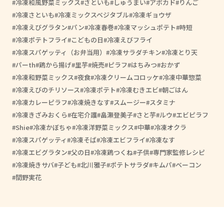
冷凍和風野菜ミックス
さといも
しゅうまい
アボカド
りんご
冷凍さといも
冷凍ミックスベジタブル
冷凍ギョウザ
冷凍えびグラタン
パン
冷凍春巻
冷凍マッシュポテト
時短
冷凍ポテトフライ
こどもの日
冷凍えびフライ
冷凍スパゲッティ（お弁当用）
冷凍サラダチキン
冷凍とり天
パーth
鶏から揚げ
里芋
焼売
ピラフ
はちみつ
おかず
冷凍和野菜ミックス
夜食
冷凍クリームコロッケ
冷凍中華惣菜
冷凍えびのチリソース
冷凍ポテト
冷凍むきエビ
朝ごはん
冷凍カレーピラフ
冷凍焼きなす
スムージー
スタミナ
冷凍きざみおくら
在宅介護
畠瀬登美子
さと芋
ルウ
エビピラフ
Shie
冷凍かぼちゃ
冷凍洋野菜ミックス
中華
冷凍オクラ
冷凍スパゲッティ
冷凍そば
冷凍エビフライ
冷凍なす
冷凍エビグラタン
父の日
冷凍鶏つくね
子供
専門家監修レシピ
冷凍焼きサバ
子ども
北川雅子
ポテトサラダ
キムパ
ベーコン
間野実花