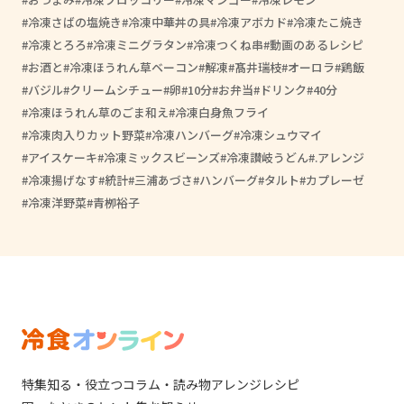
冷凍さばの塩焼き
冷凍中華丼の具
冷凍アボカド
冷凍たこ焼き
冷凍とろろ
冷凍ミニグラタン
冷凍つくね串
動画のあるレシピ
お酒と
冷凍ほうれん草ベーコン
解凍
髙井瑞枝
オーロラ
鶏飯
バジル
クリームシチュー
卵
10分
お弁当
ドリンク
40分
冷凍ほうれん草のごま和え
冷凍白身魚フライ
冷凍肉入りカット野菜
冷凍ハンバーグ
冷凍シュウマイ
アイスケーキ
冷凍ミックスビーンズ
冷凍讃岐うどん
.アレンジ
冷凍揚げなす
統計
三浦あづさ
ハンバーグ
タルト
カプレーゼ
冷凍洋野菜
青栁裕子
特集
知る・役立つ
コラム・読み物
アレンジレシピ