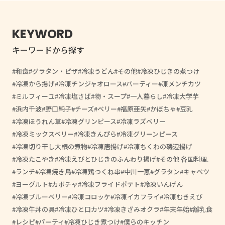
KEYWORD
キーワードから探す
和食
グラタン・ピザ
冷凍うどん
その他
冷凍ひじきの煮つけ
冷凍から揚げ
冷凍チンジャオロース
パーティー
凍メンチカツ
ミルフィーユ
冷凍塩さば
物・スープ
一人暮らし
冷凍大学芋
浜内千波
野口純子
チーズ
ベリー
福原亜矢
かぼちゃ
豆乳
冷凍ほうれん草
冷凍グリンピース
冷凍ラズベリー
冷凍ミックスベリー
冷凍きんぴら
冷凍グリーンピース
冷凍切り干し大根の煮物
冷凍唐揚げ
冷凍ちくわの磯辺揚げ
冷凍たこやき
冷凍えびとひじきのふんわり揚げ
その他 各国料理.
ランチ
冷凍焼き鳥
冷凍鶏つくね串
中川一恵
グラタン
キャベツ
ヨーグルト
カボチャ
冷凍フライドポテト
冷凍いんげん
冷凍ブルーベリー
冷凍コロッケ
冷凍イカフライ
冷凍むきえび
冷凍牛丼の具
冷凍ひと口カツ
冷凍きざみオクラ
年末年始
離乳食
レシピ
パーティ
冷凍ひじき煮つけ
僕らのキッチン