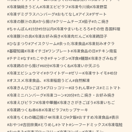
冷凍鍋焼きうどん
冷凍エビピラフ
冷凍今川焼
冷凍野菜
冷凍デミグラスハンバーグ
おもてなし
アイス
デザート
冷凍の豚汁の具
から揚げ
クリームチーズ
茄子
たこ焼き
ちゃんぽん
15分
5分以内
冷凍やまいもとろろ
その他 各国料理
冷凍豚汁の具
冷凍お好み焼き
冷凍肉だんご
冷凍鶏団子
ひなまつり
アイスクリーム
余った冷凍食品
冷凍刻みオクラ
基礎知識
冷凍イチゴ
ワンプレート
冷凍食品の日
チキン南蛮
チヂミ
なす
たこやき
チャンポン
洋食
麺類
冷凍きざみねぎ
冷凍鶏のから揚げ
60分
冷凍つくね
冷凍いか天ぷら
冷凍エビシュウマイ
ホワイトデー
ゼリー
冷凍サトイモ
45分
オススメ冷凍食品、
冷凍稲庭うどん
自然解凍
冷凍きんぴらごぼう
ブロッコリー
ほうれん草
ナス
ミニトマト
冷凍ミニハンバーグ
冷凍コーン
20分
たこ焼き・お好み焼き
冷凍えびピラフ
冷凍中華麺
冷凍ささがきごぼう
冷凍いちご
冷凍鶏つくね串6本
冷凍ピラフ
カップケーキ
冷凍ちくわの磯辺揚げ4
冷凍えび
夕飯
おすすめ冷凍食品
表示
おやつ
吉田奈美
とりめし
トマト
シーフードミックス
冷凍塩鮭
おつまみ
冷凍ブロッコリー
冷凍マンゴー
冷凍レモン