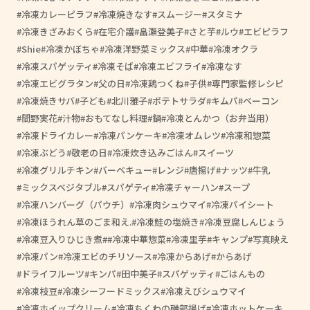
冷凍カレーピラフ
冷凍焼きなす
スムージー
スタミナ
冷凍きざみおくら
在宅介護
畠瀬登美子
さと芋
ルウ
エビピラフ
Shie
冷凍かぼちゃ
冷凍洋野菜ミックス
中華
冷凍オクラ
冷凍スパゲッティ
冷凍そば
冷凍エビフライ
冷凍なす
冷凍エビグラタン
父の日
冷凍鶏つくね
子供
専門家監修レシピ
冷凍焼きサバ
子ども
北川雅子
ポテトサラダ
キムパ
ベーコン
間野実花
汁物
おもてなし料理
鍋
冷凍とんかつ（お弁当用）
冷凍ドライカレー
冷凍パンケーキ
冷凍オムレツ
冷凍和惣菜
冷凍ぶどう
敬老の日
冷凍炊き込みごはん
スイーツ
冷凍グリルチキン
バーベキュー
レンジ
唐揚げ
ナッツ
牛乳
ミックスベジタブル
スパゲティ
冷凍チャーハン
スープ
冷凍ハンバーグ（パウチ）
冷凍肉シュウマイ
冷凍パイシート
冷凍ほうれん草のごま和え.
冷凍鮭の塩焼き
冷凍豆腐しんじょう
冷凍豆入りひじき煮
#冷凍中華惣菜
冷凍里芋
キャンプ
写真映え
冷凍パン
冷凍エビのチリソース
冷凍からあげ
からあげ
ドライフルーツ
キンパ
田中美子
スパゲッティ
ごはんもの
冷凍枝豆
冷凍シーフードミックス
冷凍えびシュウマイ
冷凍ホイップクリーム
冷凍ちくわの磯部揚げ
冷凍ホットケーキ