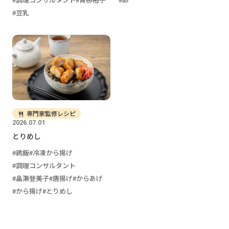
豆乳
専門家監修レシピ
2026.07.01
とりめし
鶏飯
冷凍から揚げ
調理コンサルタント
畠瀬登美子
唐揚げ
からあげ
から揚げ
とりめし