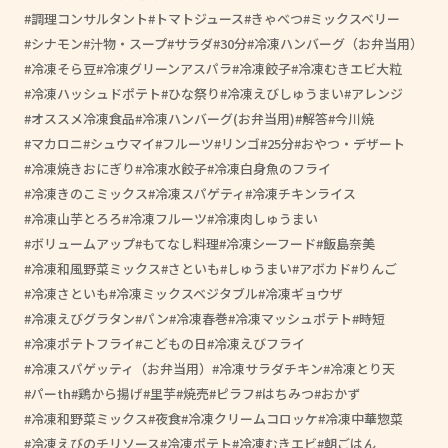
調理コンサルタント
トマトジュース
きゃべつ
ミックスベリー
シナモン
汁物・スープ
サラダ
30分
冷凍ハンバーグ（お弁当用）
冷凍そら豆
冷凍グリーンアスパラ
冷凍餃子
冷凍むきエビ大粒
冷凍ハッシュドポテト
ひな祭り
冷凍えびしゅうまい
アレンジ
オススメ冷凍食品
冷凍ハンバーグ(お弁当用)
解答
今川焼
マカロニ
シュウマイ
フルーツ
リンゴ
25分
おやつ・デザート
冷凍焼きおにぎり
冷凍水餃子
冷凍白身魚のフライ
冷凍きのこミックス
冷凍スパゲティ
冷凍チキンライス
冷凍山芋とろろ
冷凍フルーツ
冷凍肉しゅうまい
ボリュームアップ
もてなし料理
冷凍シーフード
飯島奈美
冷凍和風野菜ミックス
さといも
しゅうまい
アボカド
りんご
冷凍さといも
冷凍ミックスベジタブル
冷凍ギョウザ
冷凍えびグラタン
パン
冷凍春巻
冷凍マッシュポテト
時短
冷凍ポテトフライ
こどもの日
冷凍えびフライ
冷凍スパゲッティ（お弁当用）
冷凍サラダチキン
冷凍とり天
パーth
鶏から揚げ
里芋
焼売
ピラフ
はちみつ
おかず
冷凍和野菜ミックス
夜食
冷凍クリームコロッケ
冷凍中華惣菜
冷凍えびのチリソース
冷凍ポテト
冷凍むきエビ
朝ごはん