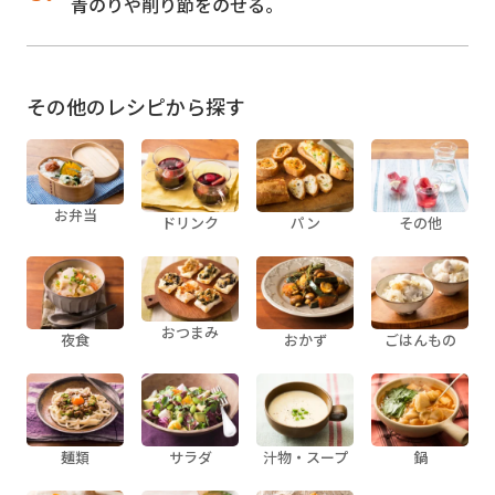
青のりや削り節をのせる。
その他のレシピから探す
お弁当
ドリンク
パン
その他
おつまみ
夜食
おかず
ごはんもの
麺類
サラダ
汁物・スープ
鍋