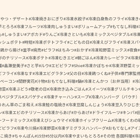
おやつ・デザート
冷凍焼きおにぎり
冷凍水餃子
冷凍白身魚のフライ
冷凍き
芋とろろ
冷凍フルーツ
冷凍肉しゅうまい
ボリュームアップ
もてなし料理
も
しゅうまい
アボカド
りんご
冷凍さといも
冷凍ミックスベジタブル
冷
ッシュポテト
時短
冷凍ポテトフライ
こどもの日
冷凍えびフライ
冷凍スパ
鶏から揚げ
里芋
焼売
ピラフ
はちみつ
おかず
冷凍和野菜ミックス
夜食
びのチリソース
冷凍ポテト
冷凍むきエビ
朝ごはん
冷凍カレーピラフ
冷凍
護
畠瀬登美子
さと芋
ルウ
エビピラフ
Shie
冷凍かぼちゃ
冷凍洋野菜ミッ
ビフライ
冷凍なす
冷凍エビグラタン
父の日
冷凍鶏つくね
子供
専門家監
ベーコン
間野実花
汁物
おもてなし料理
鍋
冷凍とんかつ（お弁当用）
冷
惣菜
冷凍ぶどう
敬老の日
冷凍炊き込みごはん
スイーツ
冷凍グリルチキン
スベジタブル
スパゲティ
冷凍チャーハン
スープ
冷凍ハンバーグ（パウチ）
うれん草のごま和え.
冷凍鮭の塩焼き
冷凍豆腐しんじょう
冷凍豆入りひじき
ン
冷凍エビのチリソース
冷凍からあげ
からあげ
ドライフルーツ
キンパ
ーフードミックス
冷凍えびシュウマイ
冷凍ホイップクリーム
冷凍ちくわの
ビピラフ
冷凍今川焼
冷凍野菜
冷凍デミグラスハンバーグ
おもてなし
アイ
こ焼き
ちゃんぽん
15分
5分以内
冷凍やまいもとろろ
その他 各国料理
冷