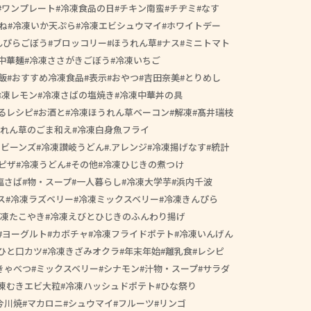
ワンプレート
冷凍食品の日
チキン南蛮
チヂミ
なす
ね
冷凍いか天ぷら
冷凍エビシュウマイ
ホワイトデー
んぴらごぼう
ブロッコリー
ほうれん草
ナス
ミニトマト
中華麺
冷凍ささがきごぼう
冷凍いちご
飯
おすすめ冷凍食品
表示
おやつ
吉田奈美
とりめし
冷凍レモン
冷凍さばの塩焼き
冷凍中華丼の具
るレシピ
お酒と
冷凍ほうれん草ベーコン
解凍
髙井瑞枝
れん草のごま和え
冷凍白身魚フライ
スビーンズ
冷凍讃岐うどん
.アレンジ
冷凍揚げなす
統計
ピザ
冷凍うどん
その他
冷凍ひじきの煮つけ
塩さば
物・スープ
一人暮らし
冷凍大学芋
浜内千波
ス
冷凍ラズベリー
冷凍ミックスベリー
冷凍きんぴら
凍たこやき
冷凍えびとひじきのふんわり揚げ
ヨーグルト
カボチャ
冷凍フライドポテト
冷凍いんげん
ひと口カツ
冷凍きざみオクラ
年末年始
離乳食
レシピ
きゃべつ
ミックスベリー
シナモン
汁物・スープ
サラダ
凍むきエビ大粒
冷凍ハッシュドポテト
ひな祭り
今川焼
マカロニ
シュウマイ
フルーツ
リンゴ