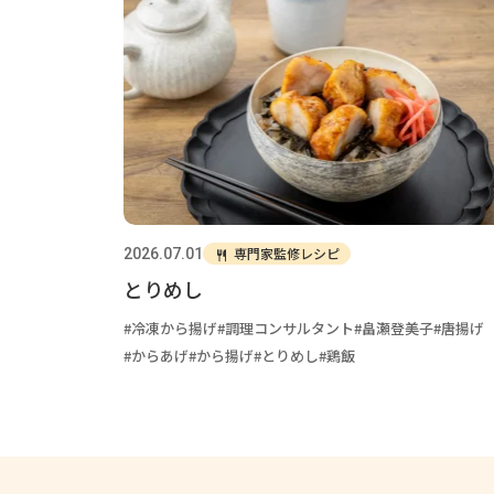
専門家監修レシピ
2026.07.01
とりめし
冷凍から揚げ
調理コンサルタント
畠瀬登美子
唐揚げ
からあげ
から揚げ
とりめし
鶏飯