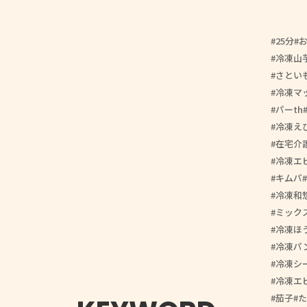
25分
冷凍山
さとい
冷凍マ
パーth
冷凍え
在宅介
冷凍エ
キムパ
冷凍和
ミック
冷凍ほ
冷凍パ
冷凍シ
冷凍エ
茄子
た