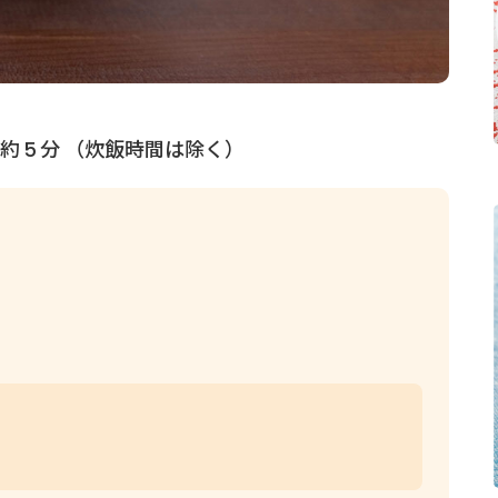
約
分 （炊飯時間は除く）
5