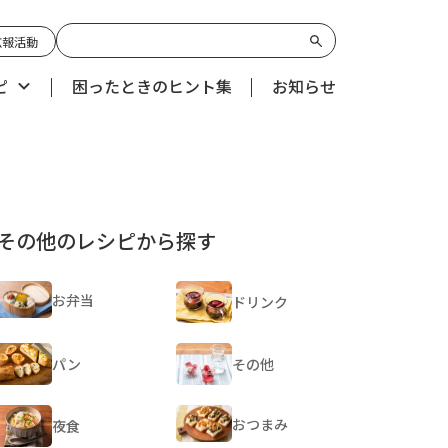
広報活動
ピ
困ったときのヒント集
お知らせ
その他のレシピから探す
お弁当
ドリンク
パン
その他
おつまみ
夜食