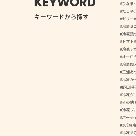
KEYWORD
ひなま
たこや
キーワードから探す
ゼリー
冷凍ミ
冷凍鶏
トマト
冷凍ア
オーロ
冷凍肉
三浦あ
冷凍か
野口純
冷凍グ
その他 
冷凍ブ
パーテ
30分
冷凍え