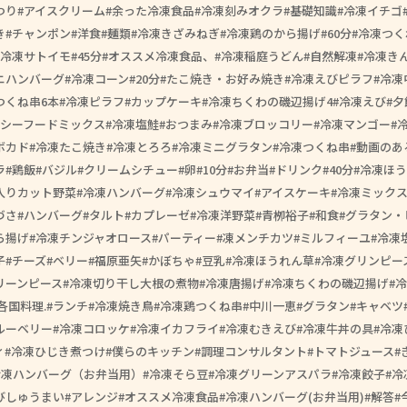
つり
アイスクリーム
余った冷凍食品
冷凍刻みオクラ
基礎知識
冷凍イチゴ
き
チャンポン
洋食
麺類
冷凍きざみねぎ
冷凍鶏のから揚げ
60分
冷凍つく
冷凍サトイモ
45分
オススメ冷凍食品、
冷凍稲庭うどん
自然解凍
冷凍き
ニハンバーグ
冷凍コーン
20分
たこ焼き・お好み焼き
冷凍えびピラフ
冷凍
つくね串6本
冷凍ピラフ
カップケーキ
冷凍ちくわの磯辺揚げ4
冷凍えび
夕
シーフードミックス
冷凍塩鮭
おつまみ
冷凍ブロッコリー
冷凍マンゴー
ボカド
冷凍たこ焼き
冷凍とろろ
冷凍ミニグラタン
冷凍つくね串
動画のあ
ラ
鶏飯
バジル
クリームシチュー
卵
10分
お弁当
ドリンク
40分
冷凍ほう
入りカット野菜
冷凍ハンバーグ
冷凍シュウマイ
アイスケーキ
冷凍ミック
づさ
ハンバーグ
タルト
カプレーゼ
冷凍洋野菜
青栁裕子
和食
グラタン・
ら揚げ
冷凍チンジャオロース
パーティー
凍メンチカツ
ミルフィーユ
冷凍
子
チーズ
ベリー
福原亜矢
かぼちゃ
豆乳
冷凍ほうれん草
冷凍グリンピー
リーンピース
冷凍切り干し大根の煮物
冷凍唐揚げ
冷凍ちくわの磯辺揚げ
冷
各国料理.
ランチ
冷凍焼き鳥
冷凍鶏つくね串
中川一恵
グラタン
キャベツ
ルーベリー
冷凍コロッケ
冷凍イカフライ
冷凍むきえび
冷凍牛丼の具
冷凍
ィ
冷凍ひじき煮つけ
僕らのキッチン
調理コンサルタント
トマトジュース
冷凍ハンバーグ（お弁当用）
冷凍そら豆
冷凍グリーンアスパラ
冷凍餃子
冷
びしゅうまい
アレンジ
オススメ冷凍食品
冷凍ハンバーグ(お弁当用)
解答