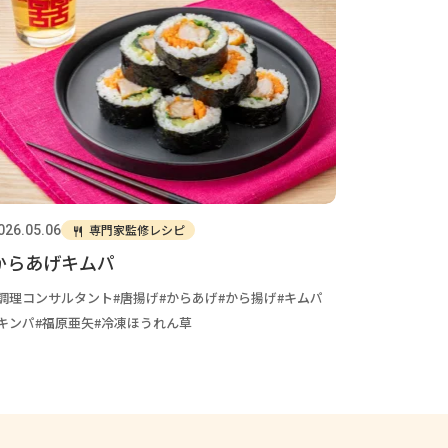
専門家監修レシピ
026.05.06
からあげキムパ
調理コンサルタント
唐揚げ
からあげ
から揚げ
キムパ
キンパ
福原亜矢
冷凍ほうれん草