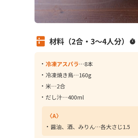
材料（2合・3～4人分）
冷凍アスパラ
8本
冷凍焼き鳥
160g
米
2合
だし汁
400ml
〈A〉
醤油、酒、みりん
各大さじ1.5