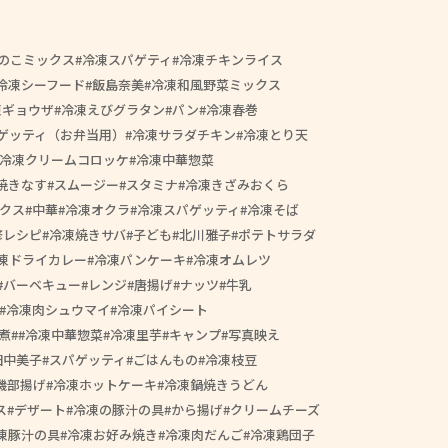
のこミックス
冷凍スパゲティ
冷凍チキンライス
冷凍シーフード
飯島奈美
冷凍和風野菜ミックス
凍ギョウザ
冷凍えびグラタン
パン
冷凍春巻
ゲッティ（お弁当用）
冷凍サラダチキン
冷凍とり天
冷凍クリームコロッケ
冷凍中華惣菜
焼きなす
スムージー
スタミナ
冷凍きざみおくら
クス
中華
冷凍オクラ
冷凍スパゲッティ
冷凍そば
修レシピ
冷凍焼きサバ
子ども
北川雅子
ポテトサラダ
凍ドライカレー
冷凍パンケーキ
冷凍オムレツ
バーベキュー
レンジ
唐揚げ
ナッツ
牛乳
冷凍肉シュウマイ
冷凍パイシート
煮
#冷凍中華惣菜
冷凍里芋
キャンプ
写真映え
田中美子
スパゲッティ
ごはんもの
冷凍枝豆
磯部揚げ
冷凍ホットケーキ
冷凍鍋焼きうどん
ス
デザート
冷凍の豚汁の具
から揚げ
クリームチーズ
凍豚汁の具
冷凍お好み焼き
冷凍肉だんご
冷凍鶏団子