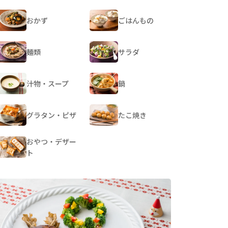
おかず
ごはんもの
麺類
サラダ
汁物・スープ
鍋
グラタン・ピザ
たこ焼き
おやつ・デザー
ト