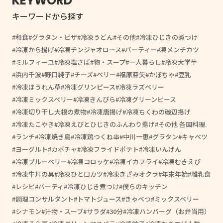
KEYWORD
キーワードから探す
和食
グラタン・ピザ
冷凍うどん
その他
冷凍ひじきの煮つけ
冷凍から揚げ
冷凍チンジャオロース
パーティー
凍メンチカツ
ミルフィーユ
冷凍塩さば
物・スープ
一人暮らし
冷凍大学芋
浜内千波
野口純子
チーズ
ベリー
福原亜矢
かぼちゃ
豆乳
冷凍ほうれん草
冷凍グリンピース
冷凍ラズベリー
冷凍ミックスベリー
冷凍きんぴら
冷凍グリーンピース
冷凍切り干し大根の煮物
冷凍唐揚げ
冷凍ちくわの磯辺揚げ
冷凍たこやき
冷凍えびとひじきのふんわり揚げ
その他 各国料理.
ランチ
冷凍焼き鳥
冷凍鶏つくね串
中川一恵
グラタン
キャベツ
ヨーグルト
カボチャ
冷凍フライドポテト
冷凍いんげん
冷凍ブルーベリー
冷凍コロッケ
冷凍イカフライ
冷凍むきえび
冷凍牛丼の具
冷凍ひと口カツ
冷凍きざみオクラ
年末年始
離乳食
レシピ
パーティ
冷凍ひじき煮つけ
僕らのキッチン
調理コンサルタント
トマトジュース
きゃべつ
ミックスベリー
シナモン
汁物・スープ
サラダ
30分
冷凍ハンバーグ（お弁当用）