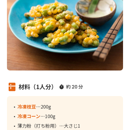
材料（1人分）
約
分
20
冷凍枝豆
200g
冷凍コーン
100g
薄力粉（打ち粉用）
大さじ1