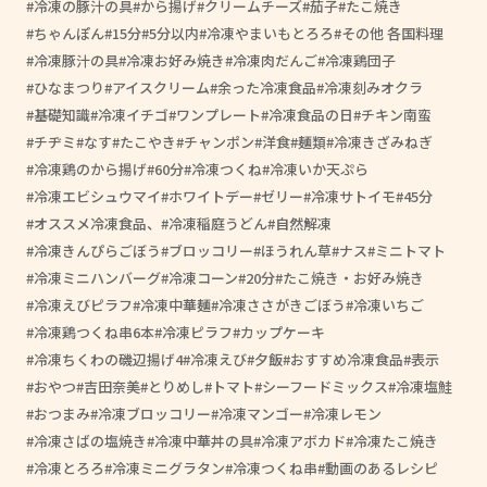
冷凍の豚汁の具
から揚げ
クリームチーズ
茄子
たこ焼き
ちゃんぽん
15分
5分以内
冷凍やまいもとろろ
その他 各国料理
冷凍豚汁の具
冷凍お好み焼き
冷凍肉だんご
冷凍鶏団子
ひなまつり
アイスクリーム
余った冷凍食品
冷凍刻みオクラ
基礎知識
冷凍イチゴ
ワンプレート
冷凍食品の日
チキン南蛮
チヂミ
なす
たこやき
チャンポン
洋食
麺類
冷凍きざみねぎ
冷凍鶏のから揚げ
60分
冷凍つくね
冷凍いか天ぷら
冷凍エビシュウマイ
ホワイトデー
ゼリー
冷凍サトイモ
45分
オススメ冷凍食品、
冷凍稲庭うどん
自然解凍
冷凍きんぴらごぼう
ブロッコリー
ほうれん草
ナス
ミニトマト
冷凍ミニハンバーグ
冷凍コーン
20分
たこ焼き・お好み焼き
冷凍えびピラフ
冷凍中華麺
冷凍ささがきごぼう
冷凍いちご
冷凍鶏つくね串6本
冷凍ピラフ
カップケーキ
冷凍ちくわの磯辺揚げ4
冷凍えび
夕飯
おすすめ冷凍食品
表示
おやつ
吉田奈美
とりめし
トマト
シーフードミックス
冷凍塩鮭
おつまみ
冷凍ブロッコリー
冷凍マンゴー
冷凍レモン
冷凍さばの塩焼き
冷凍中華丼の具
冷凍アボカド
冷凍たこ焼き
冷凍とろろ
冷凍ミニグラタン
冷凍つくね串
動画のあるレシピ