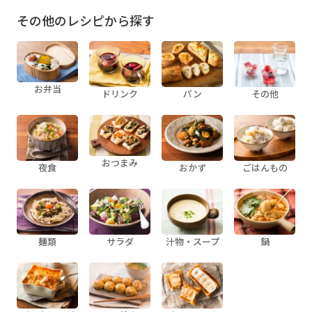
その他のレシピから探す
お弁当
ドリンク
パン
その他
おつまみ
夜食
おかず
ごはんもの
麺類
サラダ
汁物・スープ
鍋