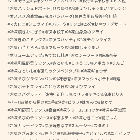
冷凍そら豆
冷凍グリーンアスパラ
冷凍餃子
冷凍むきエビ大粒
冷凍ハッシュドポテト
ひな祭り
冷凍えびしゅうまい
アレンジ
オススメ冷凍食品
冷凍ハンバーグ(お弁当用)
解答
今川焼
マカロニ
シュウマイ
フルーツ
リンゴ
25分
おやつ・デザート
冷凍焼きおにぎり
冷凍水餃子
冷凍白身魚のフライ
冷凍きのこミックス
冷凍スパゲティ
冷凍チキンライス
冷凍山芋とろろ
冷凍フルーツ
冷凍肉しゅうまい
ボリュームアップ
もてなし料理
冷凍シーフード
飯島奈美
冷凍和風野菜ミックス
さといも
しゅうまい
アボカド
りんご
冷凍さといも
冷凍ミックスベジタブル
冷凍ギョウザ
冷凍えびグラタン
パン
冷凍春巻
冷凍マッシュポテト
時短
冷凍ポテトフライ
こどもの日
冷凍えびフライ
冷凍スパゲッティ（お弁当用）
冷凍サラダチキン
冷凍とり天
パーth
鶏から揚げ
里芋
焼売
ピラフ
はちみつ
おかず
冷凍和野菜ミックス
夜食
冷凍クリームコロッケ
冷凍中華惣菜
冷凍えびのチリソース
冷凍ポテト
冷凍むきエビ
朝ごはん
冷凍カレーピラフ
冷凍焼きなす
スムージー
スタミナ
冷凍きざみおくら
在宅介護
畠瀬登美子
さと芋
ルウ
エビピラフ