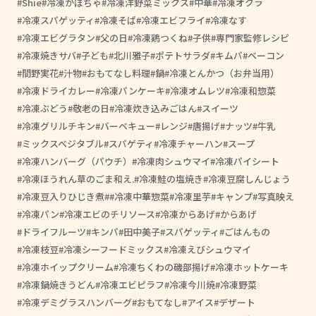
Shie
冷凍かぼちゃ
冷凍洋野菜ミックス
中華
冷凍オクラ
冷凍スパゲッティ
冷凍そば
冷凍エビフライ
冷凍なす
冷凍エビグラタン
父の日
冷凍鶏つくね
子供
専門家監修レシピ
冷凍焼きサバ
子ども
北川雅子
ポテトサラダ
キムパ
ベーコン
間野実花
汁物
おもてなし料理
鍋
冷凍とんかつ（お弁当用）
冷凍ドライカレー
冷凍パンケーキ
冷凍オムレツ
冷凍和惣菜
冷凍ぶどう
敬老の日
冷凍炊き込みごはん
スイーツ
冷凍グリルチキン
バーベキュー
レンジ
唐揚げ
ナッツ
牛乳
ミックスベジタブル
スパゲティ
冷凍チャーハン
スープ
冷凍ハンバーグ（パウチ）
冷凍肉シュウマイ
冷凍パイシート
冷凍ほうれん草のごま和え.
冷凍鮭の塩焼き
冷凍豆腐しんじょう
冷凍豆入りひじき煮
#冷凍中華惣菜
冷凍里芋
キャンプ
写真映え
冷凍パン
冷凍エビのチリソース
冷凍からあげ
からあげ
ドライフルーツ
キンパ
田中美子
スパゲッティ
ごはんもの
冷凍枝豆
冷凍シーフードミックス
冷凍えびシュウマイ
冷凍ホイップクリーム
冷凍ちくわの磯部揚げ
冷凍ホットケーキ
冷凍鍋焼きうどん
冷凍エビピラフ
冷凍今川焼
冷凍野菜
冷凍デミグラスハンバーグ
おもてなし
アイス
デザート