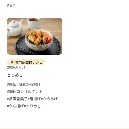
豆乳
専門家監修レシピ
2026.07.01
とりめし
鶏飯
冷凍から揚げ
調理コンサルタント
畠瀬登美子
唐揚げ
からあげ
から揚げ
とりめし