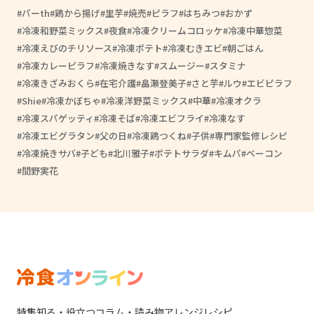
パーth
鶏から揚げ
里芋
焼売
ピラフ
はちみつ
おかず
冷凍和野菜ミックス
夜食
冷凍クリームコロッケ
冷凍中華惣菜
冷凍えびのチリソース
冷凍ポテト
冷凍むきエビ
朝ごはん
冷凍カレーピラフ
冷凍焼きなす
スムージー
スタミナ
冷凍きざみおくら
在宅介護
畠瀬登美子
さと芋
ルウ
エビピラフ
Shie
冷凍かぼちゃ
冷凍洋野菜ミックス
中華
冷凍オクラ
冷凍スパゲッティ
冷凍そば
冷凍エビフライ
冷凍なす
冷凍エビグラタン
父の日
冷凍鶏つくね
子供
専門家監修レシピ
冷凍焼きサバ
子ども
北川雅子
ポテトサラダ
キムパ
ベーコン
間野実花
特集
知る・役立つ
コラム・読み物
アレンジレシピ