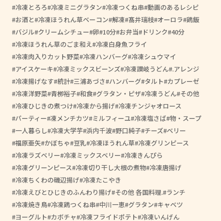
冷凍とろろ
冷凍ミニグラタン
冷凍つくね串
動画のあるレシピ
お酒と
冷凍ほうれん草ベーコン
解凍
髙井瑞枝
オーロラ
鶏飯
バジル
クリームシチュー
卵
10分
お弁当
ドリンク
40分
冷凍ほうれん草のごま和え
冷凍白身魚フライ
冷凍肉入りカット野菜
冷凍ハンバーグ
冷凍シュウマイ
アイスケーキ
冷凍ミックスビーンズ
冷凍讃岐うどん
.アレンジ
冷凍揚げなす
統計
三浦あづさ
ハンバーグ
タルト
カプレーゼ
冷凍洋野菜
青栁裕子
和食
グラタン・ピザ
冷凍うどん
その他
冷凍ひじきの煮つけ
冷凍から揚げ
冷凍チンジャオロース
パーティー
凍メンチカツ
ミルフィーユ
冷凍塩さば
物・スープ
一人暮らし
冷凍大学芋
浜内千波
野口純子
チーズ
ベリー
福原亜矢
かぼちゃ
豆乳
冷凍ほうれん草
冷凍グリンピース
冷凍ラズベリー
冷凍ミックスベリー
冷凍きんぴら
冷凍グリーンピース
冷凍切り干し大根の煮物
冷凍唐揚げ
冷凍ちくわの磯辺揚げ
冷凍たこやき
冷凍えびとひじきのふんわり揚げ
その他 各国料理.
ランチ
冷凍焼き鳥
冷凍鶏つくね串
中川一恵
グラタン
キャベツ
ヨーグルト
カボチャ
冷凍フライドポテト
冷凍いんげん