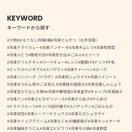
KEYWORD
キーワードから探す
汁物
おもてなし料理
鍋
冷凍とんかつ（お弁当用）
冷凍ドライカレー
冷凍パンケーキ
冷凍オムレツ
冷凍和惣菜
冷凍ぶどう
敬老の日
冷凍炊き込みごはん
スイーツ
冷凍グリルチキン
バーベキュー
レンジ
唐揚げ
ナッツ
牛乳
ミックスベジタブル
スパゲティ
冷凍チャーハン
スープ
冷凍ハンバーグ（パウチ）
冷凍肉シュウマイ
冷凍パイシート
冷凍ほうれん草のごま和え.
冷凍鮭の塩焼き
冷凍豆腐しんじょう
冷凍豆入りひじき煮
#冷凍中華惣菜
冷凍里芋
キャンプ
写真映え
冷凍パン
冷凍エビのチリソース
冷凍からあげ
からあげ
ドライフルーツ
キンパ
田中美子
スパゲッティ
ごはんもの
冷凍枝豆
冷凍シーフードミックス
冷凍えびシュウマイ
冷凍ホイップクリーム
冷凍ちくわの磯部揚げ
冷凍ホットケーキ
冷凍鍋焼きうどん
冷凍エビピラフ
冷凍今川焼
冷凍野菜