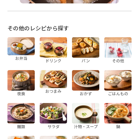
その他のレシピから探す
お弁当
ドリンク
パン
その他
おつまみ
夜食
おかず
ごはんもの
麺類
サラダ
汁物・スープ
鍋