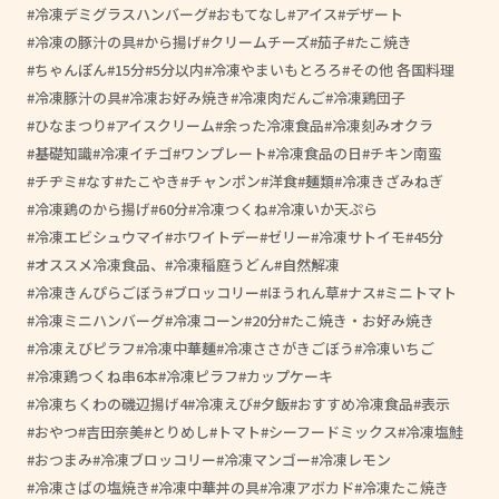
冷凍デミグラスハンバーグ
おもてなし
アイス
デザート
冷凍の豚汁の具
から揚げ
クリームチーズ
茄子
たこ焼き
ちゃんぽん
15分
5分以内
冷凍やまいもとろろ
その他 各国料理
冷凍豚汁の具
冷凍お好み焼き
冷凍肉だんご
冷凍鶏団子
ひなまつり
アイスクリーム
余った冷凍食品
冷凍刻みオクラ
基礎知識
冷凍イチゴ
ワンプレート
冷凍食品の日
チキン南蛮
チヂミ
なす
たこやき
チャンポン
洋食
麺類
冷凍きざみねぎ
冷凍鶏のから揚げ
60分
冷凍つくね
冷凍いか天ぷら
冷凍エビシュウマイ
ホワイトデー
ゼリー
冷凍サトイモ
45分
オススメ冷凍食品、
冷凍稲庭うどん
自然解凍
冷凍きんぴらごぼう
ブロッコリー
ほうれん草
ナス
ミニトマト
冷凍ミニハンバーグ
冷凍コーン
20分
たこ焼き・お好み焼き
冷凍えびピラフ
冷凍中華麺
冷凍ささがきごぼう
冷凍いちご
冷凍鶏つくね串6本
冷凍ピラフ
カップケーキ
冷凍ちくわの磯辺揚げ4
冷凍えび
夕飯
おすすめ冷凍食品
表示
おやつ
吉田奈美
とりめし
トマト
シーフードミックス
冷凍塩鮭
おつまみ
冷凍ブロッコリー
冷凍マンゴー
冷凍レモン
冷凍さばの塩焼き
冷凍中華丼の具
冷凍アボカド
冷凍たこ焼き