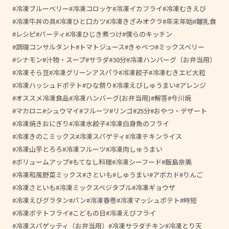
冷凍ブルーベリー
冷凍コロッケ
冷凍イカフライ
冷凍むきえび
冷凍牛丼の具
冷凍ひと口カツ
冷凍きざみオクラ
年末年始
離乳食
レシピ
パーティ
冷凍ひじき煮つけ
僕らのキッチン
調理コンサルタント
トマトジュース
きゃべつ
ミックスベリー
シナモン
汁物・スープ
サラダ
30分
冷凍ハンバーグ（お弁当用）
冷凍そら豆
冷凍グリーンアスパラ
冷凍餃子
冷凍むきエビ大粒
冷凍ハッシュドポテト
ひな祭り
冷凍えびしゅうまい
アレンジ
オススメ冷凍食品
冷凍ハンバーグ(お弁当用)
解答
今川焼
マカロニ
シュウマイ
フルーツ
リンゴ
25分
おやつ・デザート
冷凍焼きおにぎり
冷凍水餃子
冷凍白身魚のフライ
冷凍きのこミックス
冷凍スパゲティ
冷凍チキンライス
冷凍山芋とろろ
冷凍フルーツ
冷凍肉しゅうまい
ボリュームアップ
もてなし料理
冷凍シーフード
飯島奈美
冷凍和風野菜ミックス
さといも
しゅうまい
アボカド
りんご
冷凍さといも
冷凍ミックスベジタブル
冷凍ギョウザ
冷凍えびグラタン
パン
冷凍春巻
冷凍マッシュポテト
時短
冷凍ポテトフライ
こどもの日
冷凍えびフライ
冷凍スパゲッティ（お弁当用）
冷凍サラダチキン
冷凍とり天