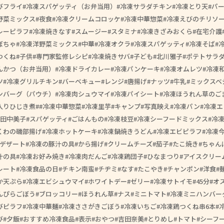
びフライ
冷凍スパゲッティ（お弁当用）
冷凍サラダチキン
冷凍とり天
パー
野菜ミックス
夜食
冷凍クリームコロッケ
冷凍中華惣菜
冷凍えびのチリソ
レーピラフ
冷凍焼きなす
スムージー
スタミナ
冷凍きざみおくら
在宅介護
ぼちゃ
冷凍洋野菜ミックス
中華
冷凍オクラ
冷凍スパゲッティ
冷凍そば
つくね
子供
専門家監修レシピ
冷凍焼きサバ
子ども
北川雅子
ポテトサラ
んかつ（お弁当用）
冷凍ドライカレー
冷凍パンケーキ
冷凍オムレツ
冷凍
ツ
冷凍グリルチキン
バーベキュー
レンジ
唐揚げ
ナッツ
牛乳
ミックスベ
ンバーグ（パウチ）
冷凍肉シュウマイ
冷凍パイシート
冷凍ほうれん草のご
入りひじき煮
#冷凍中華惣菜
冷凍里芋
キャンプ
写真映え
冷凍パン
冷凍エ
田中美子
スパゲッティ
ごはんもの
冷凍枝豆
冷凍シーフードミックス
冷
くわの磯部揚げ
冷凍ホットケーキ
冷凍鍋焼きうどん
冷凍エビピラフ
冷凍
デザート
冷凍の豚汁の具
から揚げ
クリームチーズ
茄子
たこ焼き
ちゃん
汁の具
冷凍お好み焼き
冷凍肉だんご
冷凍鶏団子
ひなまつり
アイスクリー
レート
冷凍食品の日
チキン南蛮
チヂミ
なす
たこやき
チャンポン
洋食
か天ぷら
冷凍エビシュウマイ
ホワイトデー
ゼリー
冷凍サトイモ
45分
オ
んぴらごぼう
ブロッコリー
ほうれん草
ナス
ミニトマト
冷凍ミニハンバー
びピラフ
冷凍中華麺
冷凍ささがきごぼう
冷凍いちご
冷凍鶏つくね串6本
び
夕飯
おすすめ冷凍食品
表示
おやつ
吉田奈美
とりめし
トマト
シーフ