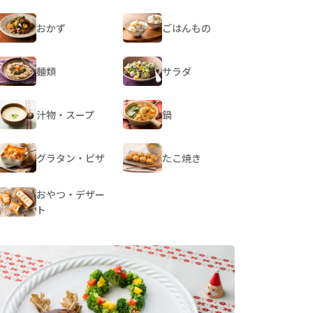
おかず
ごはんもの
麺類
サラダ
汁物・スープ
鍋
グラタン・ピザ
たこ焼き
おやつ・デザー
ト