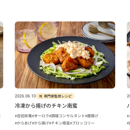
専門家監修レシピ
2026.06.10
2
冷凍から揚げのチキン南蛮
ミ
吉田奈美
オーロラ
調理コンサルタント
唐揚げ
からあげ
から揚げ
チキン南蛮
ブロッコリー