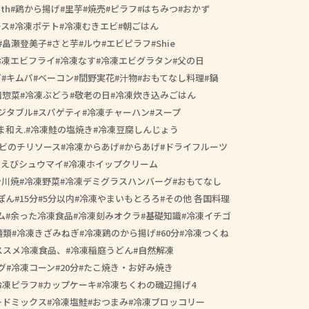
th
鶏から揚げ
里芋
焼売
ピラフ
はちみつ
おかず
ース
冷凍ポテト
冷凍むきエビ
朝ごはん
畠瀬登美子
さと芋
ルウ
エビピラフ
Shie
冷凍エビフライ
冷凍なす
冷凍エビグラタン
父の日
ダ
キムパ
ベーコン
間野実花
汁物
おもてなし料理
鍋
和惣菜
冷凍ぶどう
敬老の日
冷凍炊き込みごはん
ジタブル
スパゲティ
冷凍チャーハン
スープ
ま和え.
冷凍鮭の塩焼き
冷凍豆腐しんじょう
ビのチリソース
冷凍からあげ
からあげ
ドライフルーツ
凍えびシュウマイ
冷凍ホイップクリーム
今川焼
冷凍野菜
冷凍デミグラスハンバーグ
おもてなし
ぽん
15分
5分以内
冷凍やまいもとろろ
その他 各国料理
ム
余った冷凍食品
冷凍刻みオクラ
基礎知識
冷凍イチゴ
麺類
冷凍きざみねぎ
冷凍鶏のから揚げ
60分
冷凍つくね
ススメ冷凍食品、
冷凍稲庭うどん
自然解凍
グ
冷凍コーン
20分
たこ焼き・お好み焼き
冷凍ピラフ
カップケーキ
冷凍ちくわの磯辺揚げ4
ードミックス
冷凍塩鮭
おつまみ
冷凍ブロッコリー