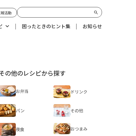
広報活動
ピ
困ったときのヒント集
お知らせ
その他のレシピから探す
お弁当
ドリンク
パン
その他
おつまみ
夜食