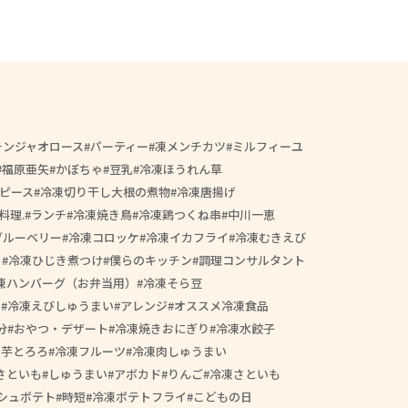
チンジャオロース
パーティー
凍メンチカツ
ミルフィーユ
福原亜矢
かぼちゃ
豆乳
冷凍ほうれん草
ピース
冷凍切り干し大根の煮物
冷凍唐揚げ
料理.
ランチ
冷凍焼き鳥
冷凍鶏つくね串
中川一恵
ブルーベリー
冷凍コロッケ
冷凍イカフライ
冷凍むきえび
ィ
冷凍ひじき煮つけ
僕らのキッチン
調理コンサルタント
凍ハンバーグ（お弁当用）
冷凍そら豆
り
冷凍えびしゅうまい
アレンジ
オススメ冷凍食品
分
おやつ・デザート
冷凍焼きおにぎり
冷凍水餃子
山芋とろろ
冷凍フルーツ
冷凍肉しゅうまい
さといも
しゅうまい
アボカド
りんご
冷凍さといも
シュポテト
時短
冷凍ポテトフライ
こどもの日