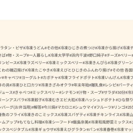
ラタン・ピザ
冷凍うどん
その他
冷凍ひじきの煮つけ
冷凍から揚げ
冷凍
さば
物・スープ
一人暮らし
冷凍大学芋
浜内千波
野口純子
チーズ
ベリー
リンピース
冷凍ラズベリー
冷凍ミックスベリー
冷凍きんぴら
冷凍グリーン
くわの磯辺揚げ
冷凍たこやき
冷凍えびとひじきのふんわり揚げ
その他 各国
ン
キャベツ
ヨーグルト
カボチャ
冷凍フライドポテト
冷凍いんげん
冷凍
丼の具
冷凍ひと口カツ
冷凍きざみオクラ
年末年始
離乳食
レシピ
パーテ
ジュース
きゃべつ
ミックスベリー
シナモン
汁物・スープ
サラダ
30分
冷
リーンアスパラ
冷凍餃子
冷凍むきエビ大粒
冷凍ハッシュドポテト
ひな祭
ンバーグ(お弁当用)
解答
今川焼
マカロニ
シュウマイ
フルーツ
リンゴ
25
身魚のフライ
冷凍きのこミックス
冷凍スパゲティ
冷凍チキンライス
冷凍
ームアップ
もてなし料理
冷凍シーフード
飯島奈美
冷凍和風野菜ミックス
ックスベジタブル
冷凍ギョウザ
冷凍えびグラタン
パン
冷凍春巻
冷凍マッ