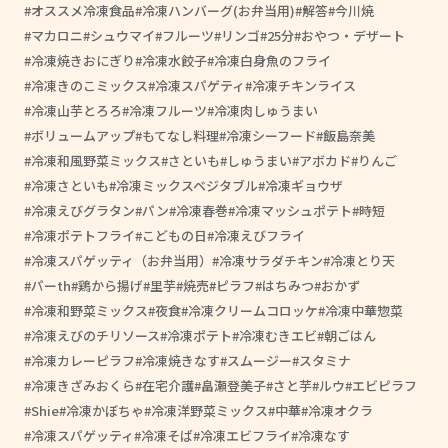
オススメ冷凍食品
冷凍ハンバーグ(お弁当用)
解答
今川焼
マカロニ
シュウマイ
フルーツ
リンゴ
25分
おやつ・デザート
冷凍焼きおにぎり
冷凍水餃子
冷凍白身魚のフライ
冷凍きのこミックス
冷凍スパゲティ
冷凍チキンライス
冷凍山芋とろろ
冷凍フルーツ
冷凍肉しゅうまい
ボリュームアップ
もてなし料理
冷凍シーフード
飯島奈美
冷凍和風野菜ミックス
さといも
しゅうまい
アボカド
りんご
冷凍さといも
冷凍ミックスベジタブル
冷凍ギョウザ
冷凍えびグラタン
パン
冷凍春巻
冷凍マッシュポテト
時短
冷凍ポテトフライ
こどもの日
冷凍えびフライ
冷凍スパゲッティ（お弁当用）
冷凍サラダチキン
冷凍とり天
パーth
鶏から揚げ
里芋
焼売
ピラフ
はちみつ
おかず
冷凍和野菜ミックス
夜食
冷凍クリームコロッケ
冷凍中華惣菜
冷凍えびのチリソース
冷凍ポテト
冷凍むきエビ
朝ごはん
冷凍カレーピラフ
冷凍焼きなす
スムージー
スタミナ
冷凍きざみおくら
在宅介護
畠瀬登美子
さと芋
ルウ
エビピラフ
Shie
冷凍かぼちゃ
冷凍洋野菜ミックス
中華
冷凍オクラ
冷凍スパゲッティ
冷凍そば
冷凍エビフライ
冷凍なす