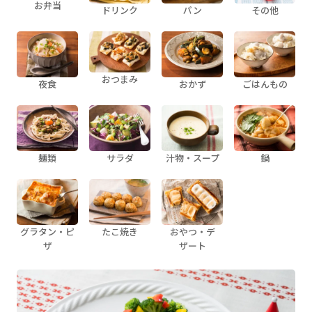
お弁当
ドリンク
パン
その他
おつまみ
夜食
おかず
ごはんもの
麺類
サラダ
汁物・スープ
鍋
グラタン・ピ
たこ焼き
おやつ・デ
ザ
ザート