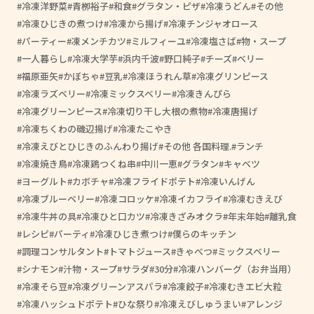
冷凍洋野菜
青栁裕子
和食
グラタン・ピザ
冷凍うどん
その他
冷凍ひじきの煮つけ
冷凍から揚げ
冷凍チンジャオロース
パーティー
凍メンチカツ
ミルフィーユ
冷凍塩さば
物・スープ
一人暮らし
冷凍大学芋
浜内千波
野口純子
チーズ
ベリー
福原亜矢
かぼちゃ
豆乳
冷凍ほうれん草
冷凍グリンピース
冷凍ラズベリー
冷凍ミックスベリー
冷凍きんぴら
冷凍グリーンピース
冷凍切り干し大根の煮物
冷凍唐揚げ
冷凍ちくわの磯辺揚げ
冷凍たこやき
冷凍えびとひじきのふんわり揚げ
その他 各国料理.
ランチ
冷凍焼き鳥
冷凍鶏つくね串
中川一恵
グラタン
キャベツ
ヨーグルト
カボチャ
冷凍フライドポテト
冷凍いんげん
冷凍ブルーベリー
冷凍コロッケ
冷凍イカフライ
冷凍むきえび
冷凍牛丼の具
冷凍ひと口カツ
冷凍きざみオクラ
年末年始
離乳食
レシピ
パーティ
冷凍ひじき煮つけ
僕らのキッチン
調理コンサルタント
トマトジュース
きゃべつ
ミックスベリー
シナモン
汁物・スープ
サラダ
30分
冷凍ハンバーグ（お弁当用）
冷凍そら豆
冷凍グリーンアスパラ
冷凍餃子
冷凍むきエビ大粒
冷凍ハッシュドポテト
ひな祭り
冷凍えびしゅうまい
アレンジ