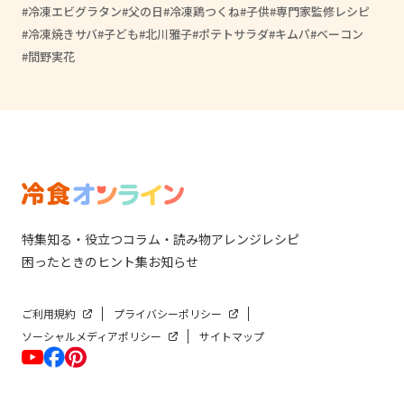
冷凍エビグラタン
父の日
冷凍鶏つくね
子供
専門家監修レシピ
冷凍焼きサバ
子ども
北川雅子
ポテトサラダ
キムパ
ベーコン
間野実花
特集
知る・役立つ
コラム・読み物
アレンジレシピ
困ったときのヒント集
お知らせ
ご利用規約
プライバシーポリシー
ソーシャルメディアポリシー
サイトマップ