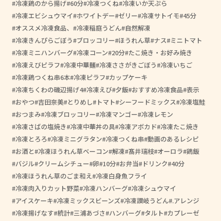
冷凍鶏のから揚げ
60分
冷凍つくね
冷凍いか天ぷら
冷凍エビシュウマイ
ホワイトデー
ゼリー
冷凍サトイモ
45分
オススメ冷凍食品、
冷凍稲庭うどん
自然解凍
冷凍きんぴらごぼう
ブロッコリー
ほうれん草
ナス
ミニトマト
冷凍ミニハンバーグ
冷凍コーン
20分
たこ焼き・お好み焼き
冷凍えびピラフ
冷凍中華麺
冷凍ささがきごぼう
冷凍いちご
冷凍鶏つくね串6本
冷凍ピラフ
カップケーキ
冷凍ちくわの磯辺揚げ4
冷凍えび
夕飯
おすすめ冷凍食品
表示
おやつ
吉田奈美
とりめし
トマト
シーフードミックス
冷凍塩鮭
おつまみ
冷凍ブロッコリー
冷凍マンゴー
冷凍レモン
冷凍さばの塩焼き
冷凍中華丼の具
冷凍アボカド
冷凍たこ焼き
冷凍とろろ
冷凍ミニグラタン
冷凍つくね串
動画のあるレシピ
お酒と
冷凍ほうれん草ベーコン
解凍
髙井瑞枝
オーロラ
鶏飯
バジル
クリームシチュー
卵
10分
お弁当
ドリンク
40分
冷凍ほうれん草のごま和え
冷凍白身魚フライ
冷凍肉入りカット野菜
冷凍ハンバーグ
冷凍シュウマイ
アイスケーキ
冷凍ミックスビーンズ
冷凍讃岐うどん
.アレンジ
冷凍揚げなす
統計
三浦あづさ
ハンバーグ
タルト
カプレーゼ