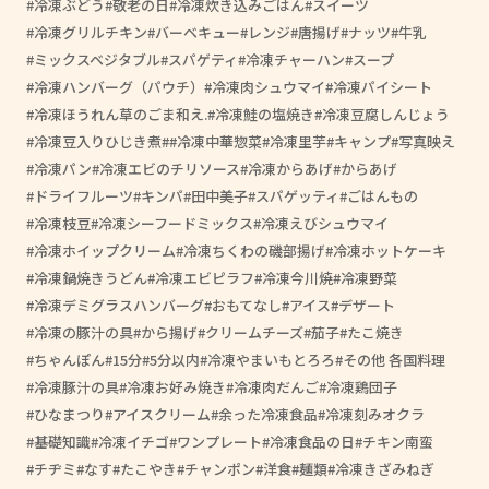
冷凍ぶどう
敬老の日
冷凍炊き込みごはん
スイーツ
冷凍グリルチキン
バーベキュー
レンジ
唐揚げ
ナッツ
牛乳
ミックスベジタブル
スパゲティ
冷凍チャーハン
スープ
冷凍ハンバーグ（パウチ）
冷凍肉シュウマイ
冷凍パイシート
冷凍ほうれん草のごま和え.
冷凍鮭の塩焼き
冷凍豆腐しんじょう
冷凍豆入りひじき煮
#冷凍中華惣菜
冷凍里芋
キャンプ
写真映え
冷凍パン
冷凍エビのチリソース
冷凍からあげ
からあげ
ドライフルーツ
キンパ
田中美子
スパゲッティ
ごはんもの
冷凍枝豆
冷凍シーフードミックス
冷凍えびシュウマイ
冷凍ホイップクリーム
冷凍ちくわの磯部揚げ
冷凍ホットケーキ
冷凍鍋焼きうどん
冷凍エビピラフ
冷凍今川焼
冷凍野菜
冷凍デミグラスハンバーグ
おもてなし
アイス
デザート
冷凍の豚汁の具
から揚げ
クリームチーズ
茄子
たこ焼き
ちゃんぽん
15分
5分以内
冷凍やまいもとろろ
その他 各国料理
冷凍豚汁の具
冷凍お好み焼き
冷凍肉だんご
冷凍鶏団子
ひなまつり
アイスクリーム
余った冷凍食品
冷凍刻みオクラ
基礎知識
冷凍イチゴ
ワンプレート
冷凍食品の日
チキン南蛮
チヂミ
なす
たこやき
チャンポン
洋食
麺類
冷凍きざみねぎ