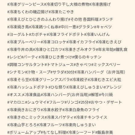
冷凍グリーンピース
冷凍切り干し大根の煮物
冷凍唐揚げ
冷凍ちくわの磯辺揚げ
冷凍たこやき
冷凍えびとひじきのふんわり揚げ
その他 各国料理.
ランチ
冷凍焼き鳥
冷凍鶏つくね串
中川一恵
グラタン
キャベツ
ヨーグルト
カボチャ
冷凍フライドポテト
冷凍いんげん
冷凍ブルーベリー
冷凍コロッケ
冷凍イカフライ
冷凍むきえび
冷凍牛丼の具
冷凍ひと口カツ
冷凍きざみオクラ
年末年始
離乳食
レシピ
パーティ
冷凍ひじき煮つけ
僕らのキッチン
調理コンサルタント
トマトジュース
きゃべつ
ミックスベリー
シナモン
汁物・スープ
サラダ
30分
冷凍ハンバーグ（お弁当用）
冷凍そら豆
冷凍グリーンアスパラ
冷凍餃子
冷凍むきエビ大粒
冷凍ハッシュドポテト
ひな祭り
冷凍えびしゅうまい
アレンジ
オススメ冷凍食品
冷凍ハンバーグ(お弁当用)
解答
今川焼
マカロニ
シュウマイ
フルーツ
リンゴ
25分
おやつ・デザート
冷凍焼きおにぎり
冷凍水餃子
冷凍白身魚のフライ
冷凍きのこミックス
冷凍スパゲティ
冷凍チキンライス
冷凍山芋とろろ
冷凍フルーツ
冷凍肉しゅうまい
ボリュームアップ
もてなし料理
冷凍シーフード
飯島奈美