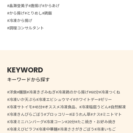
畠瀬登美子
唐揚げ
からあげ
から揚げ
とりめし
鶏飯
冷凍から揚げ
調理コンサルタント
KEYWORD
キーワードから探す
洋食
麺類
冷凍きざみねぎ
冷凍鶏のから揚げ
60分
冷凍つくね
冷凍いか天ぷら
冷凍エビシュウマイ
ホワイトデー
ゼリー
冷凍サトイモ
45分
オススメ冷凍食品、
冷凍稲庭うどん
自然解凍
冷凍きんぴらごぼう
ブロッコリー
ほうれん草
ナス
ミニトマト
冷凍ミニハンバーグ
冷凍コーン
20分
たこ焼き・お好み焼き
冷凍えびピラフ
冷凍中華麺
冷凍ささがきごぼう
冷凍いちご