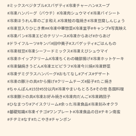
ミックスベジタブル
スパゲティ
冷凍チャーハン
スープ
冷凍ハンバーグ（パウチ）
冷凍肉シュウマイ
冷凍パイシート
冷凍ほうれん草のごま和え.
冷凍鮭の塩焼き
冷凍豆腐しんじょう
冷凍豆入りひじき煮
#冷凍中華惣菜
冷凍里芋
キャンプ
写真映え
冷凍パン
冷凍エビのチリソース
冷凍からあげ
からあげ
ドライフルーツ
キンパ
田中美子
スパゲッティ
ごはんもの
冷凍枝豆
冷凍シーフードミックス
冷凍えびシュウマイ
冷凍ホイップクリーム
冷凍ちくわの磯部揚げ
冷凍ホットケーキ
冷凍鍋焼きうどん
冷凍エビピラフ
冷凍今川焼
冷凍野菜
冷凍デミグラスハンバーグ
おもてなし
アイス
デザート
冷凍の豚汁の具
から揚げ
クリームチーズ
茄子
たこ焼き
ちゃんぽん
15分
5分以内
冷凍やまいもとろろ
その他 各国料理
冷凍豚汁の具
冷凍お好み焼き
冷凍肉だんご
冷凍鶏団子
ひなまつり
アイスクリーム
余った冷凍食品
冷凍刻みオクラ
基礎知識
冷凍イチゴ
ワンプレート
冷凍食品の日
チキン南蛮
チヂミ
なす
たこやき
チャンポン