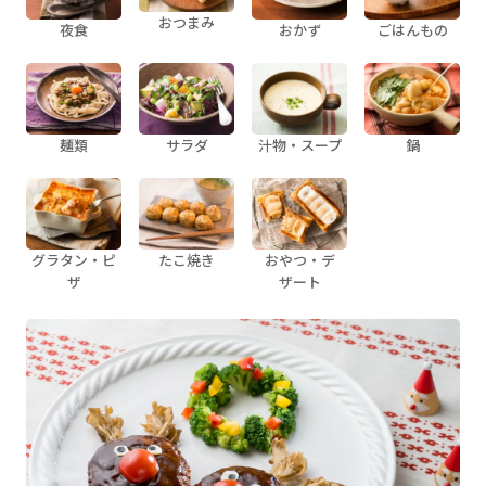
おつまみ
夜食
おかず
ごはんもの
麺類
サラダ
汁物・スープ
鍋
グラタン・ピ
たこ焼き
おやつ・デ
ザ
ザート