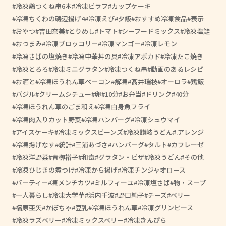
冷凍鶏つくね串6本
冷凍ピラフ
カップケーキ
冷凍ちくわの磯辺揚げ4
冷凍えび
夕飯
おすすめ冷凍食品
表示
おやつ
吉田奈美
とりめし
トマト
シーフードミックス
冷凍塩鮭
おつまみ
冷凍ブロッコリー
冷凍マンゴー
冷凍レモン
冷凍さばの塩焼き
冷凍中華丼の具
冷凍アボカド
冷凍たこ焼き
冷凍とろろ
冷凍ミニグラタン
冷凍つくね串
動画のあるレシピ
お酒と
冷凍ほうれん草ベーコン
解凍
髙井瑞枝
オーロラ
鶏飯
バジル
クリームシチュー
卵
10分
お弁当
ドリンク
40分
冷凍ほうれん草のごま和え
冷凍白身魚フライ
冷凍肉入りカット野菜
冷凍ハンバーグ
冷凍シュウマイ
アイスケーキ
冷凍ミックスビーンズ
冷凍讃岐うどん
.アレンジ
冷凍揚げなす
統計
三浦あづさ
ハンバーグ
タルト
カプレーゼ
冷凍洋野菜
青栁裕子
和食
グラタン・ピザ
冷凍うどん
その他
冷凍ひじきの煮つけ
冷凍から揚げ
冷凍チンジャオロース
パーティー
凍メンチカツ
ミルフィーユ
冷凍塩さば
物・スープ
一人暮らし
冷凍大学芋
浜内千波
野口純子
チーズ
ベリー
福原亜矢
かぼちゃ
豆乳
冷凍ほうれん草
冷凍グリンピース
冷凍ラズベリー
冷凍ミックスベリー
冷凍きんぴら