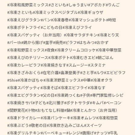
冷凍和風野菜ミックス
さといも
しゅうまい
アボカド
りんご
冷凍さといも
冷凍ミックスベジタブル
冷凍ギョウザ
冷凍えびグラタン
パン
冷凍春巻
冷凍マッシュポテト
時短
冷凍ポテトフライ
こどもの日
冷凍えびフライ
冷凍スパゲッティ（お弁当用）
冷凍サラダチキン
冷凍とり天
パーth
鶏から揚げ
里芋
焼売
ピラフ
はちみつ
おかず
冷凍和野菜ミックス
夜食
冷凍クリームコロッケ
冷凍中華惣菜
冷凍えびのチリソース
冷凍ポテト
冷凍むきエビ
朝ごはん
冷凍カレーピラフ
冷凍焼きなす
スムージー
スタミナ
冷凍きざみおくら
在宅介護
畠瀬登美子
さと芋
ルウ
エビピラフ
Shie
冷凍かぼちゃ
冷凍洋野菜ミックス
中華
冷凍オクラ
冷凍スパゲッティ
冷凍そば
冷凍エビフライ
冷凍なす
冷凍エビグラタン
父の日
冷凍鶏つくね
子供
専門家監修レシピ
冷凍焼きサバ
子ども
北川雅子
ポテトサラダ
キムパ
ベーコン
間野実花
汁物
おもてなし料理
鍋
冷凍とんかつ（お弁当用）
冷凍ドライカレー
冷凍パンケーキ
冷凍オムレツ
冷凍和惣菜
冷凍ぶどう
敬老の日
冷凍炊き込みごはん
スイーツ
冷凍グリルチキン
バーベキュー
レンジ
唐揚げ
ナッツ
牛乳