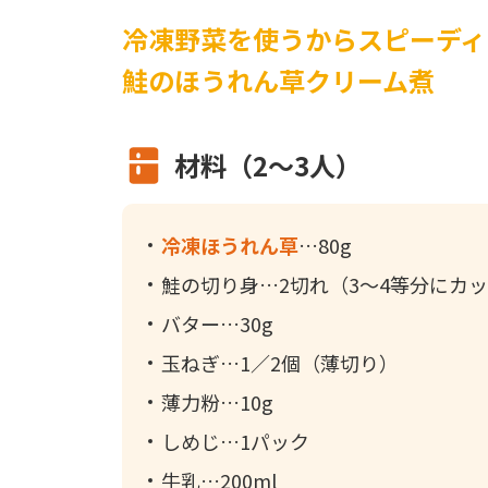
冷凍野菜を使うからスピーディ
鮭のほうれん草クリーム煮
材料（2～3人）
冷凍ほうれん草
80g
鮭の切り身
2切れ（3～4等分にカ
バター
30g
玉ねぎ
1／2個（薄切り）
薄力粉
10g
しめじ
1パック
牛乳
200ml