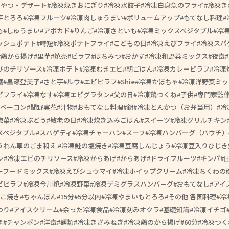
おやつ・デザート
冷凍焼きおにぎり
冷凍水餃子
冷凍白身魚のフライ
冷凍き
芋とろろ
冷凍フルーツ
冷凍肉しゅうまい
ボリュームアップ
もてなし料理
も
しゅうまい
アボカド
りんご
冷凍さといも
冷凍ミックスベジタブル
冷
ッシュポテト
時短
冷凍ポテトフライ
こどもの日
冷凍えびフライ
冷凍スパ
鶏から揚げ
里芋
焼売
ピラフ
はちみつ
おかず
冷凍和野菜ミックス
夜食
びのチリソース
冷凍ポテト
冷凍むきエビ
朝ごはん
冷凍カレーピラフ
冷凍
護
畠瀬登美子
さと芋
ルウ
エビピラフ
Shie
冷凍かぼちゃ
冷凍洋野菜ミッ
ビフライ
冷凍なす
冷凍エビグラタン
父の日
冷凍鶏つくね
子供
専門家監
ベーコン
間野実花
汁物
おもてなし料理
鍋
冷凍とんかつ（お弁当用）
冷
惣菜
冷凍ぶどう
敬老の日
冷凍炊き込みごはん
スイーツ
冷凍グリルチキン
スベジタブル
スパゲティ
冷凍チャーハン
スープ
冷凍ハンバーグ（パウチ）
うれん草のごま和え.
冷凍鮭の塩焼き
冷凍豆腐しんじょう
冷凍豆入りひじき
ン
冷凍エビのチリソース
冷凍からあげ
からあげ
ドライフルーツ
キンパ
ーフードミックス
冷凍えびシュウマイ
冷凍ホイップクリーム
冷凍ちくわの
ビピラフ
冷凍今川焼
冷凍野菜
冷凍デミグラスハンバーグ
おもてなし
アイ
こ焼き
ちゃんぽん
15分
5分以内
冷凍やまいもとろろ
その他 各国料理
冷
つり
アイスクリーム
余った冷凍食品
冷凍刻みオクラ
基礎知識
冷凍イチゴ
き
チャンポン
洋食
麺類
冷凍きざみねぎ
冷凍鶏のから揚げ
60分
冷凍つく