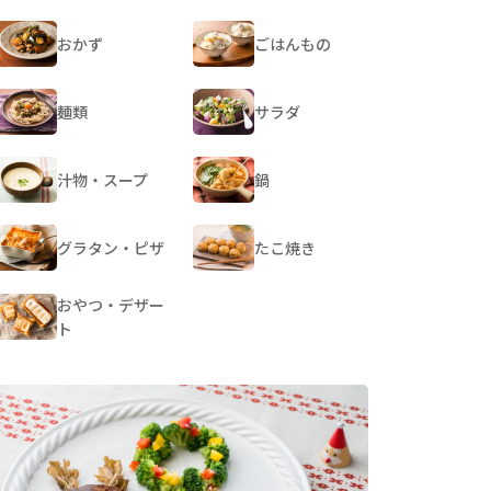
おかず
ごはんもの
麺類
サラダ
汁物・スープ
鍋
グラタン・ピザ
たこ焼き
おやつ・デザー
ト