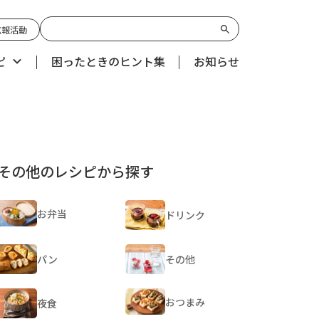
広報活動
ピ
困ったときのヒント集
お知らせ
その他のレシピから探す
お弁当
ドリンク
パン
その他
おつまみ
夜食