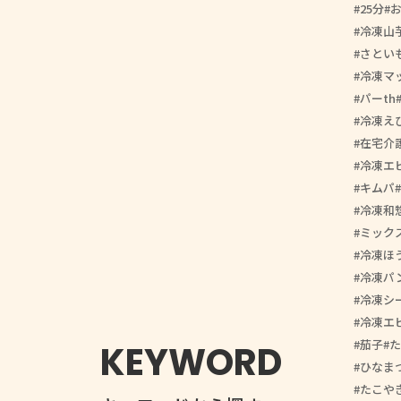
25分
冷凍山
さとい
冷凍マ
パーth
冷凍え
在宅介
冷凍エ
キムパ
冷凍和
ミック
冷凍ほ
冷凍パ
冷凍シ
冷凍エ
茄子
た
KEYWORD
ひなま
たこや