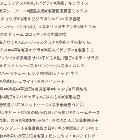
のこミックス
冷凍スパゲティ
冷凍チキンライス
冷凍シーフード
飯島奈美
冷凍和風野菜ミックス
凍ギョウザ
冷凍えびグラタン
パン
冷凍春巻
ゲッティ（お弁当用）
冷凍サラダチキン
冷凍とり天
冷凍クリームコロッケ
冷凍中華惣菜
焼きなす
スムージー
スタミナ
冷凍きざみおくら
クス
中華
冷凍オクラ
冷凍スパゲッティ
冷凍そば
修レシピ
冷凍焼きサバ
子ども
北川雅子
ポテトサラダ
凍ドライカレー
冷凍パンケーキ
冷凍オムレツ
バーベキュー
レンジ
唐揚げ
ナッツ
牛乳
冷凍肉シュウマイ
冷凍パイシート
煮
#冷凍中華惣菜
冷凍里芋
キャンプ
写真映え
田中美子
スパゲッティ
ごはんもの
冷凍枝豆
磯部揚げ
冷凍ホットケーキ
冷凍鍋焼きうどん
ス
デザート
冷凍の豚汁の具
から揚げ
クリームチーズ
凍豚汁の具
冷凍お好み焼き
冷凍肉だんご
冷凍鶏団子
ワンプレート
冷凍食品の日
チキン南蛮
チヂミ
なす
ね
冷凍いか天ぷら
冷凍エビシュウマイ
ホワイトデー