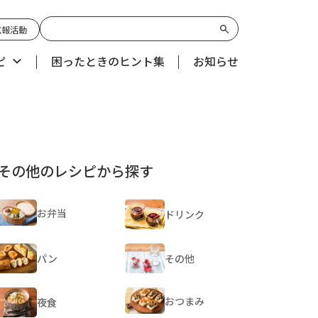
広報活動
ピ
困ったときのヒント集
お知らせ
その他のレシピから探す
お弁当
ドリンク
パン
その他
おつまみ
夜食