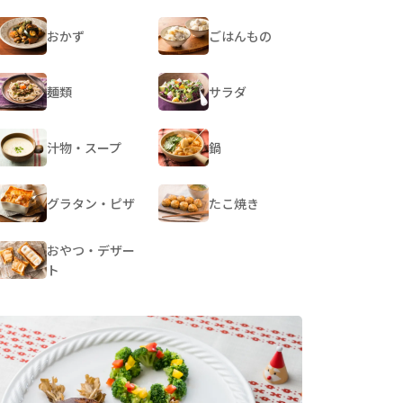
おかず
ごはんもの
麺類
サラダ
汁物・スープ
鍋
グラタン・ピザ
たこ焼き
おやつ・デザー
ト