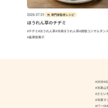
専門家監修レシピ
2026.07.01
ほうれん草のチヂミ
チヂミ
ほうれん草
冷凍ほうれん草
調理コンサルタン
畠瀬登美子
25分
冷凍山
さとい
冷凍マ
パーth