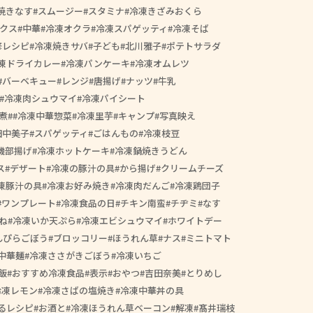
焼きなす
スムージー
スタミナ
冷凍きざみおくら
クス
中華
冷凍オクラ
冷凍スパゲッティ
冷凍そば
修レシピ
冷凍焼きサバ
子ども
北川雅子
ポテトサラダ
凍ドライカレー
冷凍パンケーキ
冷凍オムレツ
バーベキュー
レンジ
唐揚げ
ナッツ
牛乳
冷凍肉シュウマイ
冷凍パイシート
煮
#冷凍中華惣菜
冷凍里芋
キャンプ
写真映え
田中美子
スパゲッティ
ごはんもの
冷凍枝豆
磯部揚げ
冷凍ホットケーキ
冷凍鍋焼きうどん
ス
デザート
冷凍の豚汁の具
から揚げ
クリームチーズ
凍豚汁の具
冷凍お好み焼き
冷凍肉だんご
冷凍鶏団子
ワンプレート
冷凍食品の日
チキン南蛮
チヂミ
なす
ね
冷凍いか天ぷら
冷凍エビシュウマイ
ホワイトデー
んぴらごぼう
ブロッコリー
ほうれん草
ナス
ミニトマト
中華麺
冷凍ささがきごぼう
冷凍いちご
飯
おすすめ冷凍食品
表示
おやつ
吉田奈美
とりめし
冷凍レモン
冷凍さばの塩焼き
冷凍中華丼の具
るレシピ
お酒と
冷凍ほうれん草ベーコン
解凍
髙井瑞枝