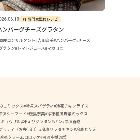
専門家監修レシピ
026.06.10
ハンバーグチーズグラタン
調理コンサルタント
吉田奈美
ハンバーグ
チーズ
グラタン
トマトジュース
マカロニ
のこミックス
冷凍スパゲティ
冷凍チキンライス
冷凍シーフード
飯島奈美
冷凍和風野菜ミックス
凍ギョウザ
冷凍えびグラタン
パン
冷凍春巻
ゲッティ（お弁当用）
冷凍サラダチキン
冷凍とり天
冷凍クリームコロッケ
冷凍中華惣菜