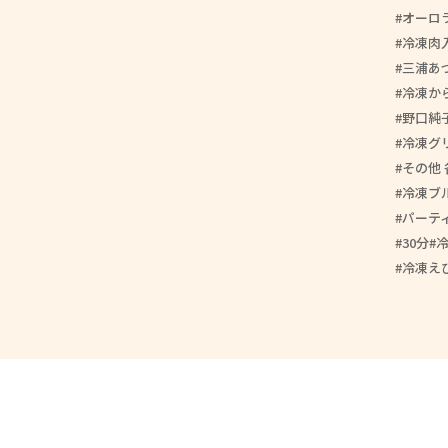
オーロ
冷凍肉
三浦あ
冷凍か
野口純
冷凍グ
その他 
冷凍ブ
パーテ
30分
冷凍え