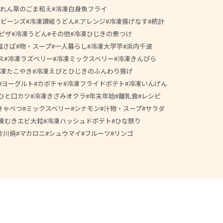
れん草のごま和え
冷凍白身魚フライ
スビーンズ
冷凍讃岐うどん
.アレンジ
冷凍揚げなす
統計
ピザ
冷凍うどん
その他
冷凍ひじきの煮つけ
塩さば
物・スープ
一人暮らし
冷凍大学芋
浜内千波
ス
冷凍ラズベリー
冷凍ミックスベリー
冷凍きんぴら
凍たこやき
冷凍えびとひじきのふんわり揚げ
ヨーグルト
カボチャ
冷凍フライドポテト
冷凍いんげん
ひと口カツ
冷凍きざみオクラ
年末年始
離乳食
レシピ
きゃべつ
ミックスベリー
シナモン
汁物・スープ
サラダ
凍むきエビ大粒
冷凍ハッシュドポテト
ひな祭り
今川焼
マカロニ
シュウマイ
フルーツ
リンゴ