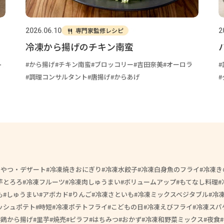
専門家監修レシピ
2026.06.10
2
冷凍から揚げのチキン南蛮
ト
から揚げ
チキン南蛮
ブロッコリー
吉田奈美
オーロラ
調理コンサルタント
唐揚げ
からあげ
おやつ・デザート
冷凍焼きおにぎり
冷凍水餃子
冷凍白身魚のフライ
冷凍き
芋とろろ
冷凍フルーツ
冷凍肉しゅうまい
ボリュームアップ
もてなし料理
も
しゅうまい
アボカド
りんご
冷凍さといも
冷凍ミックスベジタブル
冷
ッシュポテト
時短
冷凍ポテトフライ
こどもの日
冷凍えびフライ
冷凍スパ
鶏から揚げ
里芋
焼売
ピラフ
はちみつ
おかず
冷凍和野菜ミックス
夜食