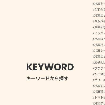
冷凍え
在宅介
冷凍エ
キムパ
冷凍和
ミック
冷凍ほ
冷凍パ
冷凍シ
冷凍エ
茄子
た
KEYWORD
ひなま
たこや
キーワードから探す
ゼリー
冷凍ミ
冷凍鶏
トマト
冷凍ア