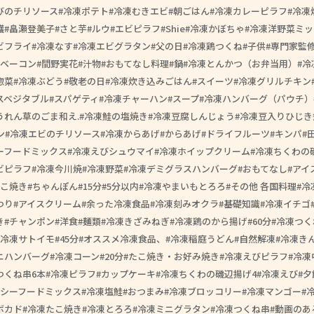
びのチリソース
冷凍ポテト
冷凍むきエビ
朝ごはん
冷凍カレーピラフ
冷凍
護
畠瀬登美子
さと芋
ルウ
エビピラフ
Shie
冷凍かぼちゃ
冷凍洋野菜ミッ
ビフライ
冷凍なす
冷凍エビグラタン
父の日
冷凍鶏つくね
子供
専門家監
ベーコン
間野実花
汁物
おもてなし料理
鍋
冷凍とんかつ（お弁当用）
冷
惣菜
冷凍ぶどう
敬老の日
冷凍炊き込みごはん
スイーツ
冷凍グリルチキン
スベジタブル
スパゲティ
冷凍チャーハン
スープ
冷凍ハンバーグ（パウチ）
うれん草のごま和え.
冷凍鮭の塩焼き
冷凍豆腐しんじょう
冷凍豆入りひじき
ン
冷凍エビのチリソース
冷凍からあげ
からあげ
ドライフルーツ
キンパ
ーフードミックス
冷凍えびシュウマイ
冷凍ホイップクリーム
冷凍ちくわの
ビピラフ
冷凍今川焼
冷凍野菜
冷凍デミグラスハンバーグ
おもてなし
アイ
こ焼き
ちゃんぽん
15分
5分以内
冷凍やまいもとろろ
その他 各国料理
冷
つり
アイスクリーム
余った冷凍食品
冷凍刻みオクラ
基礎知識
冷凍イチゴ
き
チャンポン
洋食
麺類
冷凍きざみねぎ
冷凍鶏のから揚げ
60分
冷凍つく
冷凍サトイモ
45分
オススメ冷凍食品、
冷凍稲庭うどん
自然解凍
冷凍き
ニハンバーグ
冷凍コーン
20分
たこ焼き・お好み焼き
冷凍えびピラフ
冷凍
つくね串6本
冷凍ピラフ
カップケーキ
冷凍ちくわの磯辺揚げ4
冷凍えび
夕
シーフードミックス
冷凍塩鮭
おつまみ
冷凍ブロッコリー
冷凍マンゴー
ボカド
冷凍たこ焼き
冷凍とろろ
冷凍ミニグラタン
冷凍つくね串
動画のあ