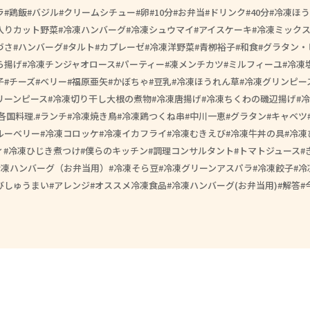
ラ
鶏飯
バジル
クリームシチュー
卵
10分
お弁当
ドリンク
40分
冷凍ほう
入りカット野菜
冷凍ハンバーグ
冷凍シュウマイ
アイスケーキ
冷凍ミック
づさ
ハンバーグ
タルト
カプレーゼ
冷凍洋野菜
青栁裕子
和食
グラタン・
ら揚げ
冷凍チンジャオロース
パーティー
凍メンチカツ
ミルフィーユ
冷凍
子
チーズ
ベリー
福原亜矢
かぼちゃ
豆乳
冷凍ほうれん草
冷凍グリンピー
リーンピース
冷凍切り干し大根の煮物
冷凍唐揚げ
冷凍ちくわの磯辺揚げ
冷
各国料理.
ランチ
冷凍焼き鳥
冷凍鶏つくね串
中川一恵
グラタン
キャベツ
ルーベリー
冷凍コロッケ
冷凍イカフライ
冷凍むきえび
冷凍牛丼の具
冷凍
ィ
冷凍ひじき煮つけ
僕らのキッチン
調理コンサルタント
トマトジュース
冷凍ハンバーグ（お弁当用）
冷凍そら豆
冷凍グリーンアスパラ
冷凍餃子
冷
びしゅうまい
アレンジ
オススメ冷凍食品
冷凍ハンバーグ(お弁当用)
解答