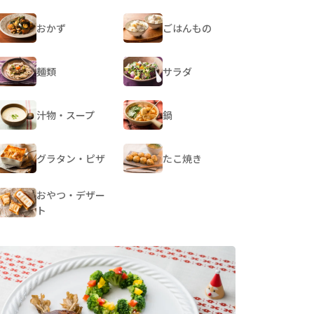
おかず
ごはんもの
麺類
サラダ
汁物・スープ
鍋
グラタン・ピザ
たこ焼き
おやつ・デザー
ト