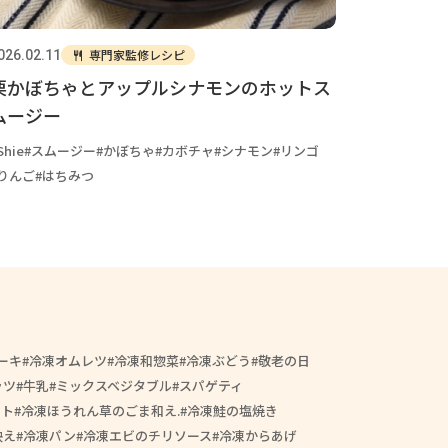
専門家監修レシピ
026.02.11
栗かぼちゃとアップルシナモンのホットス
ムージー
Shie
スムージー
かぼちゃ
カボチャ
シナモン
リンゴ
りんご
はちみつ
ーキ
冷凍オムレツ
冷凍和惣菜
冷凍ぶどう
敬老の日
ッツ
牛乳
ミックスベジタブル
スパゲティ
ート
冷凍ほうれん草のごま和え.
冷凍鮭の塩焼き
映え
冷凍パン
冷凍エビのチリソース
冷凍からあげ