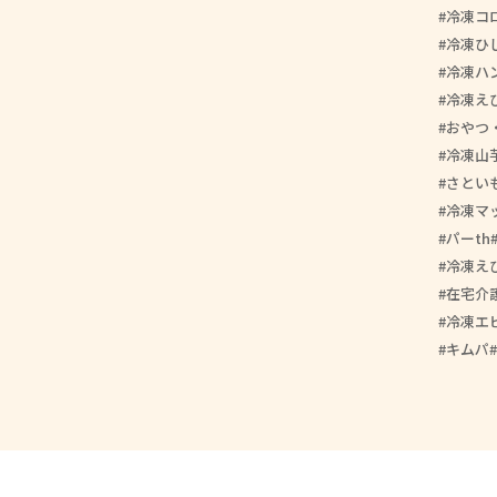
冷凍コ
冷凍ひ
冷凍ハ
冷凍え
おやつ
冷凍山
さとい
冷凍マ
パーth
冷凍え
在宅介
冷凍エ
キムパ