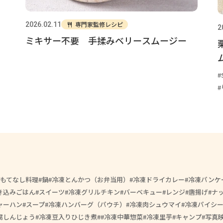
専門家監修レシピ
2026.02.11
2
ミキサー不要 手揉みベリースムージー
もてなし料理
鍋
冷凍とんかつ（お弁当用）
冷凍ドライカレー
冷凍パンケ
き込みごはん
スイーツ
冷凍グリルチキン
バーベキュー
レンジ
唐揚げ
ナ
ャーハン
スープ
冷凍ハンバーグ（パウチ）
冷凍肉シュウマイ
冷凍パイシ
腐しんじょう
冷凍豆入りひじき煮
#冷凍中華惣菜
冷凍里芋
キャンプ
写真