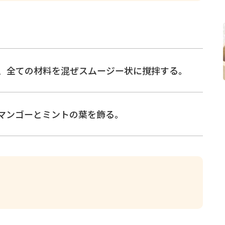
、全ての材料を混ぜスムージー状に撹拌する。
たマンゴーとミントの葉を飾る。