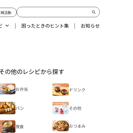
広報活動
ピ
困ったときのヒント集
お知らせ
その他のレシピから探す
お弁当
ドリンク
パン
その他
おつまみ
夜食