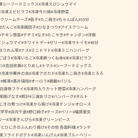
凍シーフードミックス
冷凍えびシュウマイ
冷凍エビピラフ
冷凍今川焼
冷凍野菜
クリームチーズ
茄子
たこ焼き
ちゃんぽん
15分
肉だんご
冷凍鶏団子
ひなまつり
アイスクリーム
チキン南蛮
チヂミ
なす
たこやき
チャンポン
洋食
ビシュウマイ
ホワイトデー
ゼリー
冷凍サトイモ
45分
ほうれん草
ナス
ミニトマト
冷凍ミニハンバーグ
ごぼう
冷凍いちご
冷凍鶏つくね串6本
冷凍ピラフ
つ
吉田奈美
とりめし
トマト
シーフードミックス
冷凍中華丼の具
冷凍アボカド
冷凍たこ焼き
冷凍とろろ
ン
解凍
髙井瑞枝
オーロラ
鶏飯
バジル
白身魚フライ
冷凍肉入りカット野菜
冷凍ハンバーグ
凍揚げなす
統計
三浦あづさ
ハンバーグ
タルト
じきの煮つけ
冷凍から揚げ
冷凍チンジャオロース
大学芋
浜内千波
野口純子
チーズ
ベリー
福原亜矢
リー
冷凍きんぴら
冷凍グリーンピース
びとひじきのふんわり揚げ
その他 各国料理.
ランチ
凍フライドポテト
冷凍いんげん
冷凍ブルーベリー