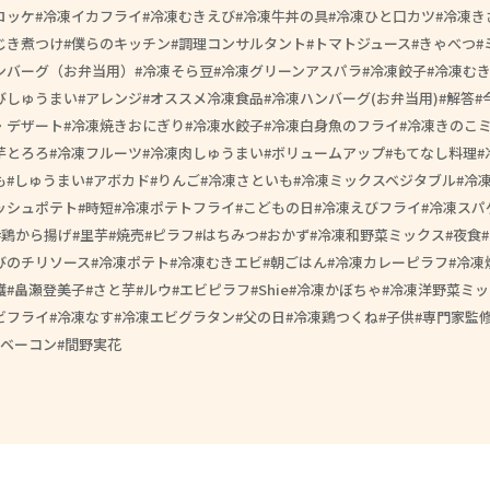
ロッケ
冷凍イカフライ
冷凍むきえび
冷凍牛丼の具
冷凍ひと口カツ
冷凍き
じき煮つけ
僕らのキッチン
調理コンサルタント
トマトジュース
きゃべつ
ンバーグ（お弁当用）
冷凍そら豆
冷凍グリーンアスパラ
冷凍餃子
冷凍む
びしゅうまい
アレンジ
オススメ冷凍食品
冷凍ハンバーグ(お弁当用)
解答
・デザート
冷凍焼きおにぎり
冷凍水餃子
冷凍白身魚のフライ
冷凍きのこ
芋とろろ
冷凍フルーツ
冷凍肉しゅうまい
ボリュームアップ
もてなし料理
も
しゅうまい
アボカド
りんご
冷凍さといも
冷凍ミックスベジタブル
冷
ッシュポテト
時短
冷凍ポテトフライ
こどもの日
冷凍えびフライ
冷凍スパ
鶏から揚げ
里芋
焼売
ピラフ
はちみつ
おかず
冷凍和野菜ミックス
夜食
びのチリソース
冷凍ポテト
冷凍むきエビ
朝ごはん
冷凍カレーピラフ
冷凍
護
畠瀬登美子
さと芋
ルウ
エビピラフ
Shie
冷凍かぼちゃ
冷凍洋野菜ミッ
ビフライ
冷凍なす
冷凍エビグラタン
父の日
冷凍鶏つくね
子供
専門家監
ベーコン
間野実花