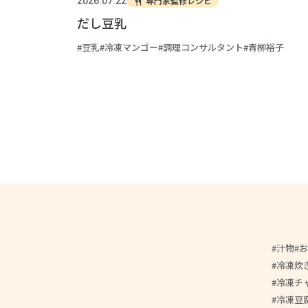
専門家監修レシピ
2026.07.22
だし豆乳
豆乳
冷凍マンゴー
調理コンサルタント
青栁裕子
汁物
お
冷凍炊
冷凍チ
冷凍豆