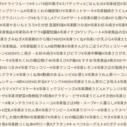
げ
ドライフルーツ
キンパ
田中美子
スパゲッティ
ごはんもの
冷凍枝豆
冷
イップクリーム
冷凍ちくわの磯部揚げ
冷凍ホットケーキ
冷凍鍋焼きうどん
ミグラスハンバーグ
おもてなし
アイス
デザート
冷凍の豚汁の具
から揚げ
冷凍やまいもとろろ
その他 各国料理
冷凍豚汁の具
冷凍お好み焼き
冷凍
冷凍食品
冷凍刻みオクラ
基礎知識
冷凍イチゴ
ワンプレート
冷凍食品の日
凍きざみねぎ
冷凍鶏のから揚げ
60分
冷凍つくね
冷凍いか天ぷら
冷凍エ
メ冷凍食品、
冷凍稲庭うどん
自然解凍
冷凍きんぴらごぼう
ブロッコリー
ーン
20分
たこ焼き・お好み焼き
冷凍えびピラフ
冷凍中華麺
冷凍ささがき
ケーキ
冷凍ちくわの磯辺揚げ4
冷凍えび
夕飯
おすすめ冷凍食品
表示
おや
鮭
おつまみ
冷凍ブロッコリー
冷凍マンゴー
冷凍レモン
冷凍さばの塩焼き
ニグラタン
冷凍つくね串
動画のあるレシピ
お酒と
冷凍ほうれん草ベーコ
ムシチュー
卵
10分
お弁当
ドリンク
40分
冷凍ほうれん草のごま和え
冷凍
ュウマイ
アイスケーキ
冷凍ミックスビーンズ
冷凍讃岐うどん
.アレンジ
冷
ーゼ
冷凍洋野菜
青栁裕子
和食
グラタン・ピザ
冷凍うどん
その他
冷凍ひ
ィー
凍メンチカツ
ミルフィーユ
冷凍塩さば
物・スープ
一人暮らし
冷凍
ゃ
豆乳
冷凍ほうれん草
冷凍グリンピース
冷凍ラズベリー
冷凍ミックスベ
り干し大根の煮物
冷凍唐揚げ
冷凍ちくわの磯辺揚げ
冷凍たこやき
冷凍え
き鳥
冷凍鶏つくね串
中川一恵
グラタン
キャベツ
ヨーグルト
カボチャ
冷