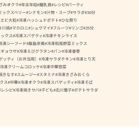
ざみオクラ
年末年始
離乳食
レシピ
パーティ
ミックスベリー
シナモン
汁物・スープ
サラダ
30分
きエビ大粒
冷凍ハッシュドポテト
ひな祭り
今川焼
マカロニ
シュウマイ
フルーツ
リンゴ
25分
ミックス
冷凍スパゲティ
冷凍チキンライス
冷凍シーフード
飯島奈美
冷凍和風野菜ミックス
凍ギョウザ
冷凍えびグラタン
パン
冷凍春巻
ゲッティ（お弁当用）
冷凍サラダチキン
冷凍とり天
冷凍クリームコロッケ
冷凍中華惣菜
焼きなす
スムージー
スタミナ
冷凍きざみおくら
クス
中華
冷凍オクラ
冷凍スパゲッティ
冷凍そば
修レシピ
冷凍焼きサバ
子ども
北川雅子
ポテトサラダ