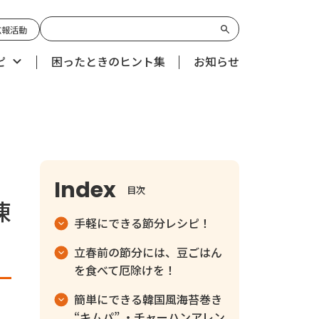
広報活動
ピ
困ったときのヒント集
お知らせ
目次
凍
手軽にできる節分レシピ！
立春前の節分には、豆ごはん
を食べて厄除けを！
簡単にできる韓国風海苔巻き
“キムパ” ・チャーハンアレン