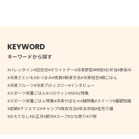
KEYWORD
キーワードから探す
バレンタイン
記念日
ホワイトデー
冷凍野菜
時短
お弁当
家呑み
冷凍さといも
おつまみ
夜食
解凍方法
冷凍枝豆
朝ごはん
冷凍フルーツ
冷凍ブロッコリー
インタビュー
スポーツ栄養ごはん
ハロウィン
SDGs特集
スポーツ栄養ごはん特集
冷凍かぼちゃ
鍋特集
スイーツ
基礎知識
収納
クリスマス
キャンプ
保存方法
年末年始
在宅介護
おもてなし
お正月
節分
スープ
ひな祭り
汁物